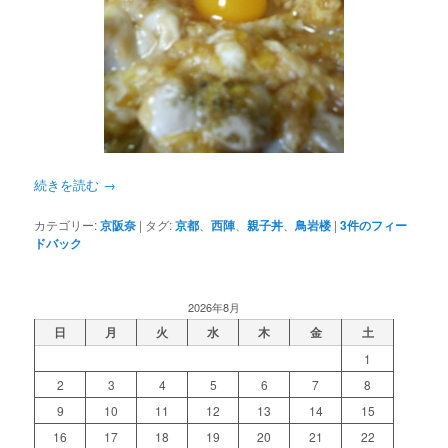
続きを読む
→
カテゴリー:
京阪奈
|
タグ:
京都
、
西陣
、
親子丼
、
鳥岩楼
|
3
件のフィー
ドバック
2026年8月
日
月
火
水
木
金
土
1
2
3
4
5
6
7
8
9
10
11
12
13
14
15
16
17
18
19
20
21
22