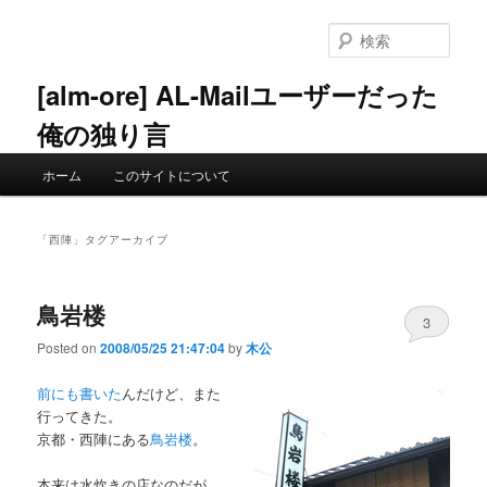
メ
サ
イ
ブ
検
ン
コ
索
コ
ン
[alm-ore] AL-Mailユーザーだった
ン
テ
俺の独り言
テ
ン
ン
ツ
メ
ツ
へ
ホーム
このサイトについて
イ
へ
移
ン
移
動
メ
動
「
西陣
」タグアーカイブ
ニ
ュ
ー
鳥岩楼
3
Posted on
2008/05/25 21:47:04
by
木公
前にも書いた
んだけど、また
行ってきた。
京都・西陣にある
鳥岩楼
。
本来は水炊きの店なのだが、