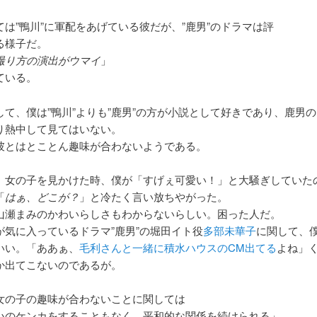
ては”鴨川”に軍配をあげている彼だが、”鹿男”のドラマは評
る様子だ。
撮り方の演出がウマイ
」
ている。
して、僕は”鴨川”よりも”鹿男”の方が小説として好きであり、鹿男
り熱中して見てはいない。
彼とはとことん趣味が合わないようである。
、女の子を見かけた時、僕が「すげぇ可愛い！」と大騒ぎしていた
「
はぁ、どこが？
」と冷たく言い放ちやがった。
山瀬まみのかわいらしさもわからないらしい。困った人だ。
が気に入っているドラマ”鹿男”の堀田イト役
多部未華子
に関して、
いい。「ああぁ、
毛利さんと一緒に積水ハウスのCM出てる
よね」
か出てこないのであるが。
女の子の趣味が合わないことに関しては
いのケンカをすることもなく、平和的な関係を続けられる」