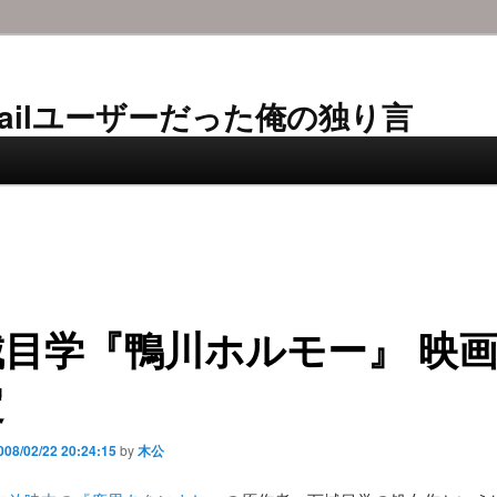
AL-Mailユーザーだった俺の独り言
城目学『鴨川ホルモー』 映
定
008/02/22 20:24:15
by
木公