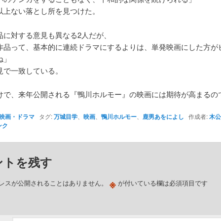
以上ない落とし所を見つけた。
品に対する意見も異なる2人だが、
作品って、基本的に連続ドラマにするよりは、単発映画にした方が
ね」
見で一致している。
けで、来年公開される『鴨川ホルモー』の映画には期待が高まるの
映画・ドラマ
タグ:
万城目学
、
映画
、
鴨川ホルモー
、
鹿男あをによし
作成者:
木公
ンク
ントを残す
※
レスが公開されることはありません。
が付いている欄は必須項目です