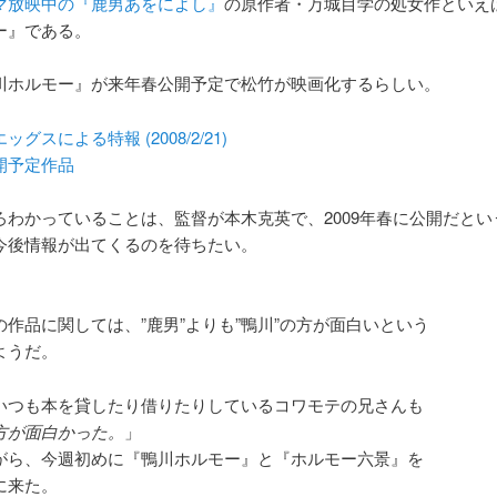
マ放映中の『鹿男あをによし』
の原作者・万城目学の処女作といえ
ー』である。
川ホルモー』が来年春公開予定で松竹が映画化するらしい。
グスによる特報 (2008/2/21)
開予定作品
ろわかっていることは、監督が本木克英で、2009年春に公開だとい
今後情報が出てくるのを待ちたい。
の作品に関しては、”鹿男”よりも”鴨川”の方が面白いという
ようだ。
いつも本を貸したり借りたりしているコワモテの兄さんも
方が面白かった。
」
がら、今週初めに『鴨川ホルモー』と『ホルモー六景』を
に来た。