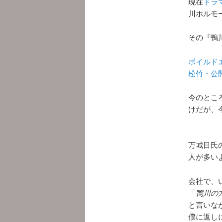
現在
ドラ
川ホルモ
その『鴨
ボイルドエッ
松竹・公
今のとこ
けだが、
万城目氏
人が多い
会社で、
「
鴨川の
と言いな
僕に返し