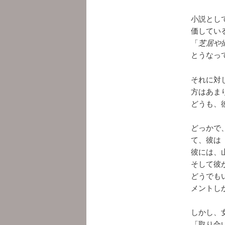
小説とし
価してい
「
芝居や
とうなっ
それに対
方はあま
どうも、
どっかで
て、彼は
彼には、
そして彼
どうでも
メントし
しかし、
「取り合