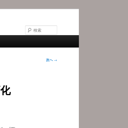
検
索
次へ
→
画化