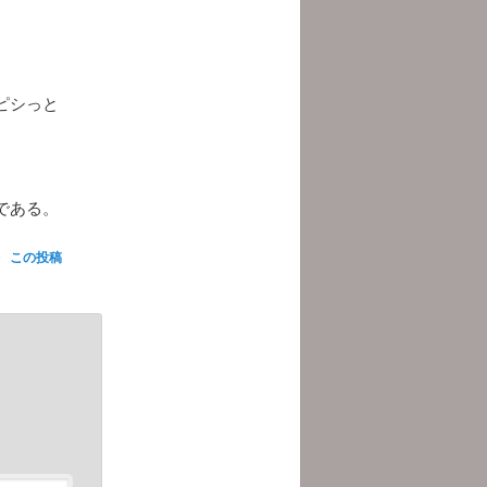
ピシっと
である。
この投稿