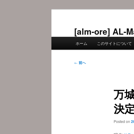
メ
イ
ン
[alm-ore] 
コ
メ
ン
ホーム
このサイトについて
イ
テ
ン
ン
メ
投
ツ
←
前へ
ニ
稿
へ
ュ
ナ
移
ー
ビ
動
万
ゲ
ー
決
シ
ョ
ン
Posted on
2