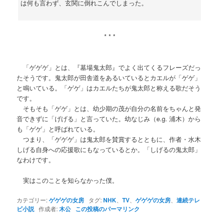
は何も言わず、玄関に倒れこんでしまった。
* * *
「ゲゲゲ」とは、『墓場鬼太郎』でよく出てくるフレーズだっ
たそうです。鬼太郎が田舎道をあるいているとカエルが「ゲゲ」
と鳴いている。「ゲゲ」はカエルたちが鬼太郎と称える歌だそう
です。
そもそも「ゲゲ」とは、幼少期の茂が自分の名前をちゃんと発
音できずに「げげる」と言っていた。幼なじみ（e.g. 浦木）から
も「ゲゲ」と呼ばれている。
つまり、「ゲゲゲ」は鬼太郎を賛賞するとともに、作者・水木
しげる自身への応援歌にもなっているとか。「しげるの鬼太郎」
なわけです。
実はこのことを知らなかった僕。
カテゴリー:
ゲゲゲの女房
タグ:
NHK
、
TV
、
ゲゲゲの女房
、
連続テレ
ビ小説
作成者:
木公
この投稿のパーマリンク