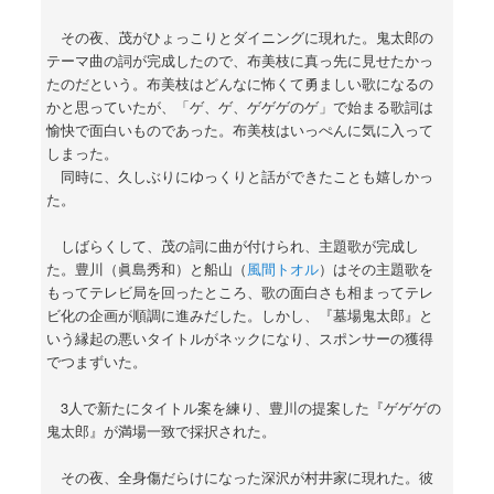
その夜、茂がひょっこりとダイニングに現れた。鬼太郎の
テーマ曲の詞が完成したので、布美枝に真っ先に見せたかっ
たのだという。布美枝はどんなに怖くて勇ましい歌になるの
かと思っていたが、「ゲ、ゲ、ゲゲゲのゲ」で始まる歌詞は
愉快で面白いものであった。布美枝はいっぺんに気に入って
しまった。
同時に、久しぶりにゆっくりと話ができたことも嬉しかっ
た。
しばらくして、茂の詞に曲が付けられ、主題歌が完成し
た。豊川（眞島秀和）と船山（
風間トオル
）はその主題歌を
もってテレビ局を回ったところ、歌の面白さも相まってテレ
ビ化の企画が順調に進みだした。しかし、『墓場鬼太郎』と
いう縁起の悪いタイトルがネックになり、スポンサーの獲得
でつまずいた。
3人で新たにタイトル案を練り、豊川の提案した『ゲゲゲの
鬼太郎』が満場一致で採択された。
その夜、全身傷だらけになった深沢が村井家に現れた。彼