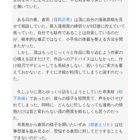
と働いていた。
ある日の夜、倉田（
窪田正孝
）は茂に自分の漫画原稿を見
せて相談していた。新人漫画賞の締切りが3日後に控えていて
焦っていた。自分でも駄作であることは自覚しているのだ
が、根本的な修正ではなく、小手先の体裁を整える方法を聞
きたがった。
しかし、茂はもっとじっくりと作品に取り込むよう作家の
心構えを話すだけで、作品へのアドバイスはしなかった。付
け焼刃でデビューしても長続きしない、若いうちに実力を蓄
えておかないと、すぐに才能が枯渇してしまうと諭すのだっ
た。
久しぶりに茂とゆっくり話をしようとしていた布美枝（
松
下奈緒
）であったが、彼らの様子を垣間見て、声をかけそび
れてしまった。同時に、どんなに忙しくなっても漫画への情
熱だけは昔と変わらない茂の態度を頼もしくも思うのだっ
た。
布美枝から倉田の様子を聞いたいずみ（
朝倉えりか
）は仕
事部屋を盗み見るが、苦悩する倉田に対してどうすることも
できないのだった。