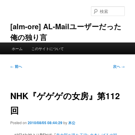
メ
イ
検
ン
索
コ
[alm-ore] AL-Mailユーザーだった
ン
俺の独り言
テ
ン
メ
ツ
ホーム
このサイトについて
イ
へ
ン
移
メ
投
動
←
前へ
次へ
→
ニ
稿
ュ
ナ
ー
ビ
ゲ
NHK『ゲゲゲの女房』第112
ー
シ
回
ョ
ン
Posted on
2010/08/05 08:44:29
by
木公
12日13:30よりBShiで『
鬼太郎が見た玉砕: 水木しげるの戦