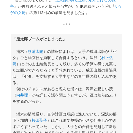
争
』が再放送されると知った当方が、NHK連続テレビ小説『
ゲゲ
ゲの女房
』の第112回めの放送を見ましたよ。
* * *
「鬼太郎ブームがはじまった」
浦木（
杉浦太陽
）の情報によれば、大手の成田出版が『ゼ
タ』ごと雄玄社を買収して合併するという。深沢（
村上弘
明
）はそのまま編集長として残り、多くの予算を得て充実し
た誌面ができるだろうと予想されている。成田出版の目論見
は、『ゼタ』を支持する大学生などの青年層の取り込みであ
る。
儲けのチャンスがあると睨んだ浦木は、深沢と親しい茂
（
向井理
）から詳しく話を聞こうとするが、茂は知らぬふり
をするのだった。
浦木の情報通り、合併計画は順調に進んでいた。深沢の部
下・加納（
桜田聖子
）はこれまで規模の小さな仕事しかでき
ずにくすぶっていた。しかし、大手との合併を見越して新規
企画を次々に立ち上げるなど、やる気を取り戻してバリバリ