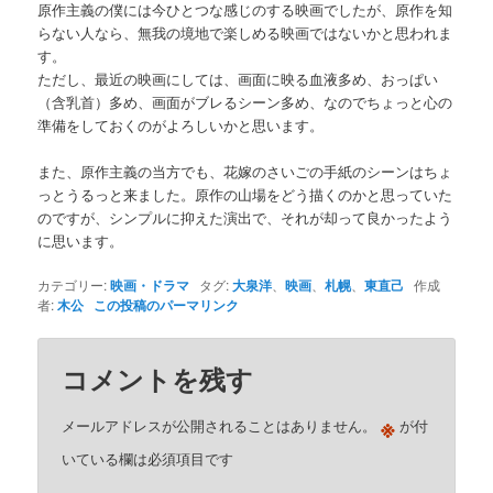
原作主義の僕には今ひとつな感じのする映画でしたが、原作を知
らない人なら、無我の境地で楽しめる映画ではないかと思われま
す。
ただし、最近の映画にしては、画面に映る血液多め、おっぱい
（含乳首）多め、画面がブレるシーン多め、なのでちょっと心の
準備をしておくのがよろしいかと思います。
また、原作主義の当方でも、花嫁のさいごの手紙のシーンはちょ
っとうるっと来ました。原作の山場をどう描くのかと思っていた
のですが、シンプルに抑えた演出で、それが却って良かったよう
に思います。
カテゴリー:
映画・ドラマ
タグ:
大泉洋
、
映画
、
札幌
、
東直己
作成
者:
木公
この投稿のパーマリンク
コメントを残す
※
メールアドレスが公開されることはありません。
が付
いている欄は必須項目です