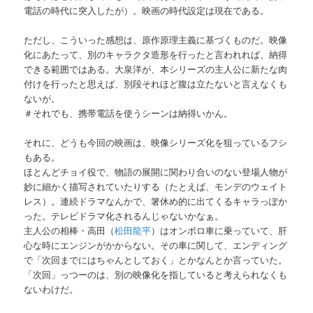
電話の時代に突入したが）。映画の時代設定は現在である。
ただし、こういった感想は、原作原理主義に基づくものだ。映像
化にあたって、別のキャラクタ造形を行ったと言われれば、納得
できる範囲ではある。大泉洋が、本シリーズの主人公に新たな肉
付けを行ったと思えば、別段それほど腹は立たないと言えなくも
ないが。
＃それでも、携帯電話を使うシーンは納得いかん。
それに、どうも今回の映画は、映像シリーズ化を狙っているフシ
もある。
ほとんどチョイ役で、物語の展開に関わり合いのない登場人物が
妙に細かく描写されていたりする（たとえば、モンデのウェイト
レス）。連続ドラマなんかで、箸休め的に出てくるキャラっぽか
った。テレビドラマ化されるんじゃないかなぁ。
主人公の相棒・高田（
松田龍平
）はオンボロ車に乗っていて、肝
心な時にエンジンがかからない。その車に関して、エンディング
で「次回までにはちゃんとしておく」とかなんとか言っていた。
「次回」っつーのは、別の映像化を指していると考えられなくも
ないわけだ。