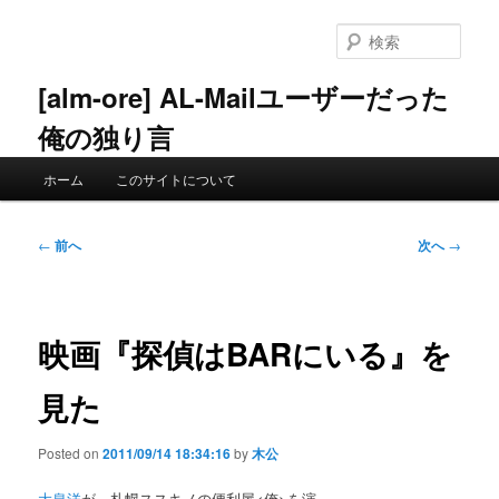
メ
イ
検
ン
索
コ
[alm-ore] AL-Mailユーザーだった
ン
俺の独り言
テ
ン
メ
ツ
ホーム
このサイトについて
イ
へ
ン
移
メ
投
動
←
前へ
次へ
→
ニ
稿
ュ
ナ
ー
ビ
ゲ
映画『探偵はBARにいる』を
ー
シ
見た
ョ
ン
Posted on
2011/09/14 18:34:16
by
木公
大泉洋
が、札幌ススキノの便利屋<俺>を演