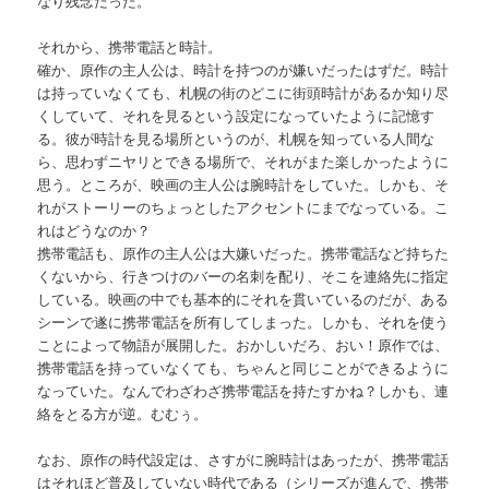
なり残念だった。
それから、携帯電話と時計。
確か、原作の主人公は、時計を持つのが嫌いだったはずだ。時計
は持っていなくても、札幌の街のどこに街頭時計があるか知り尽
くしていて、それを見るという設定になっていたように記憶す
る。彼が時計を見る場所というのが、札幌を知っている人間な
ら、思わずニヤリとできる場所で、それがまた楽しかったように
思う。ところが、映画の主人公は腕時計をしていた。しかも、そ
れがストーリーのちょっとしたアクセントにまでなっている。こ
れはどうなのか？
携帯電話も、原作の主人公は大嫌いだった。携帯電話など持ちた
くないから、行きつけのバーの名刺を配り、そこを連絡先に指定
している。映画の中でも基本的にそれを貫いているのだが、ある
シーンで遂に携帯電話を所有してしまった。しかも、それを使う
ことによって物語が展開した。おかしいだろ、おい！原作では、
携帯電話を持っていなくても、ちゃんと同じことができるように
なっていた。なんでわざわざ携帯電話を持たすかね？しかも、連
絡をとる方が逆。むむぅ。
なお、原作の時代設定は、さすがに腕時計はあったが、携帯電話
はそれほど普及していない時代である（シリーズが進んで、携帯