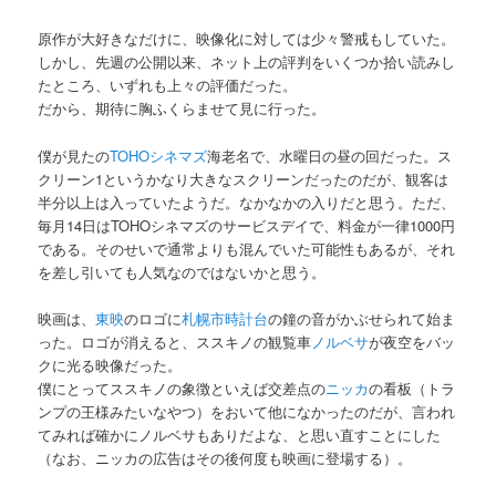
原作が大好きなだけに、映像化に対しては少々警戒もしていた。
しかし、先週の公開以来、ネット上の評判をいくつか拾い読みし
たところ、いずれも上々の評価だった。
だから、期待に胸ふくらませて見に行った。
僕が見たの
TOHOシネマズ
海老名で、水曜日の昼の回だった。ス
クリーン1というかなり大きなスクリーンだったのだが、観客は
半分以上は入っていたようだ。なかなかの入りだと思う。ただ、
毎月14日はTOHOシネマズのサービスデイで、料金が一律1000円
である。そのせいで通常よりも混んでいた可能性もあるが、それ
を差し引いても人気なのではないかと思う。
映画は、
東映
のロゴに
札幌市時計台
の鐘の音がかぶせられて始ま
った。ロゴが消えると、ススキノの観覧車
ノルベサ
が夜空をバッ
クに光る映像だった。
僕にとってススキノの象徴といえば交差点の
ニッカ
の看板（トラ
ンプの王様みたいなやつ）をおいて他になかったのだが、言われ
てみれば確かにノルベサもありだよな、と思い直すことにした
（なお、ニッカの広告はその後何度も映画に登場する）。