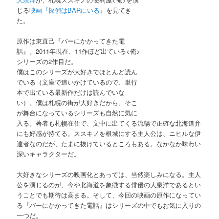
じる
映画『探偵はBARにいる』
を見てき
た。
原作は東直己『バーにかかってきた電
話』。2011年現在、11作ほど出ている<俺>
シリーズの2作目だ。
僕はこのシリーズが大好きでほとんど読ん
でいる（文庫で追いかけているので、単行
本で出ている最新作だけは読んでいな
い）。僕は札幌の街が大好きだから、そこ
が舞台になっているシリーズも自然に気に
入る。著者も札幌在住で、文中に出てくる流暢で正確な北海道弁
にも好感が持てる。ススキノを根城にする主人公は、ニヒルな伊
達者なのだが、たまに抜けているところもある。なかなか味わい
深いキャラクターだ。
大好きなシリーズの映画化とあっては、当然楽しみになる。主人
公を演じるのが、今や北海道を象徴する俳優の大泉洋であるとい
うことでも期待は高まる。そして、今回の映画の原作になってい
る『バーにかかってきた電話』はシリーズの中でもお気に入りの
一つだ。