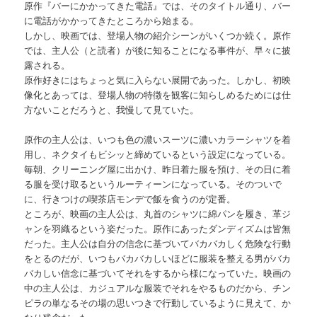
原作『バーにかかってきた電話』では、そのタイトル通り、バー
に電話がかかってきたところから始まる。
しかし、映画では、登場人物の紹介シーンがいくつか続く。原作
では、主人公（と読者）が後に知ることになる事件が、早々に披
露される。
原作好きにはちょっと気に入らない展開であった。しかし、初映
像化とあっては、登場人物の特徴を観客に知らしめるためには仕
方ないことだろうと、我慢して見ていた。
原作の主人公は、いつも色の濃いスーツに濃いカラーシャツを着
用し、ネクタイもビシッと締めているという設定になっている。
毎朝、クリーニング屋に出かけ、昨日着た服を預け、その日に着
る服を受け取るというルーティーンになっている。そのついで
に、行きつけの喫茶店モンデで飯を食うのが定番。
ところが、映画の主人公は、丸首のシャツに綿パンを履き、革ジ
ャンを羽織るという姿だった。原作にあったダンディズムは皆無
だった。主人公は自分の信念に基づいてバカバカしく危険な行動
をとるのだが、いつもバカバカしいほどに服装を整える男がバカ
バカしい信念に基づいてそれをするから様になっていた。映画の
中の主人公は、カジュアルな服装でそれをやるものだから、チン
ピラの単なるその場の思いつきで行動しているように見えて、か