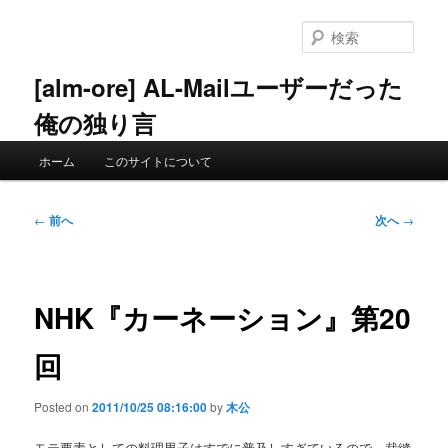
メ
イ
検
ン
索
コ
[alm-ore] AL-Mailユーザーだった
ン
俺の独り言
テ
ン
メ
ツ
ホーム
このサイトについて
イ
へ
ン
移
メ
投
動
←
前へ
次へ
→
ニ
稿
ュ
ナ
ー
ビ
ゲ
NHK『カーネーション』第20
ー
シ
回
ョ
ン
Posted on
2011/10/25 08:16:00
by
木公
モテ要素としての料理男子はすでに普及しすぎているので、裁縫