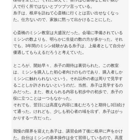
人で行く所ではないとブツブツ言っている。
糸子は、根岸を訪ねて心斎橋に行くとは言い出せなくなっ
た。仕方ないので、家族に黙って出かけることにした。
心斎橋のミシン教室は大盛況だった。会場に準備されている
ミシンの数よりも、明らかに生徒の数の方が多かった。それ
でも、3年間のミシン経験がある糸子は、上級者として自分が
優遇してもらえるだろうと考えていた。
ところが、開始早々、糸子の期待は裏切られた。この教室
は、ミシンを購入した初心者向けのものであり、購入者しか
ミシンに触れられないという。それ以外の者は周りで見学す
ることしか許されないというのだ。当然、糸子は見学するの
みだった。また、教えられる内容も初歩中の初歩で、糸子の
役に立つことは一つもなかった。
それでも、翌日には高度な内容に進むだろうと期待し3日続け
て通った。けれども、少しも初心者の域を出ず、糸子はがっ
かりする一方だった。
我慢の限界を迎えた糸子は、講習会終了後に根岸に声をかけ
た。自分はミシンの基本操作は全て習得しているので、高度