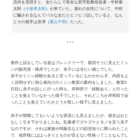
店内を見回すと、女たらしで有名な若手歌舞伎役者・中村春
太郎（
小泉孝太郎
）が来ていた。連れの女性について、中村
に騙されるなんてバカな女だとヒソヒソ話していると、なん
とその相手は奈津（
栗山千明
）だった。
* * *
善作と話をしている姿はフレンドリーで、親切そうに見えたミシ
ンの販売員・根岸でしたが、糸子には冷たい感じでした。
糸子がミシン経験があると言っているにもかかわらず、内容をよ
く説明せずに初心者向けのミシン教室の案内をしました。教室3
日目に糸子が話しに行った時も、岸和田で「経験あり」と行った
ことを覚えていなかった様子でしたし、それどころか岸和田で会
ったことも覚えていたかどうか怪しい様子に見えました。
糸子が憤慨してもいいような状況にも見えましたが、彼女はおと
なしく引き下がりましたね。乱暴者でズケズケとモノを言う糸子
なのですが、それは家族や同級生などの顔見知りに限られたこと
で、他所様にははっきりとものが言えない性格ってことなんでし