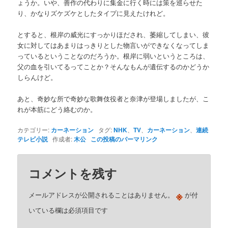
ょうか。いや、善作の代わりに集金に行く時には策を巡らせた
り、かなりズケズケとしたタイプに見えたけれど。
とすると、根岸の威光にすっかりほだされ、萎縮してしまい、彼
女に対してはあまりはっきりとした物言いができなくなってしま
っているということなのだろうか。根岸に弱いというところは、
父の血を引いてるってことか？そんなもんが遺伝するのかどうか
しらんけど。
あと、奇妙な所で奇妙な歌舞伎役者と奈津が登場しましたが、こ
れが本筋にどう絡むのか。
カテゴリー:
カーネーション
タグ:
NHK
、
TV
、
カーネーション
、
連続
テレビ小説
作成者:
木公
この投稿のパーマリンク
コメントを残す
※
メールアドレスが公開されることはありません。
が付
いている欄は必須項目です