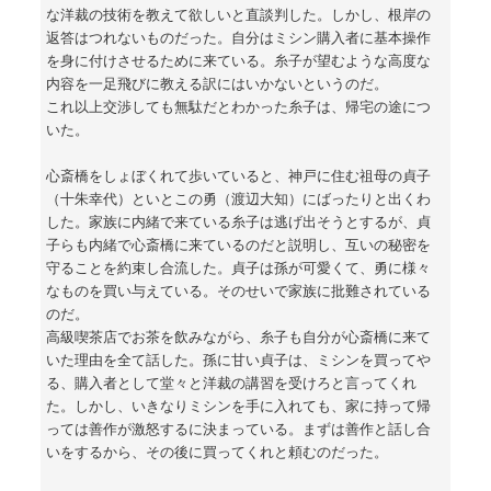
な洋裁の技術を教えて欲しいと直談判した。しかし、根岸の
返答はつれないものだった。自分はミシン購入者に基本操作
を身に付けさせるために来ている。糸子が望むような高度な
内容を一足飛びに教える訳にはいかないというのだ。
これ以上交渉しても無駄だとわかった糸子は、帰宅の途につ
いた。
心斎橋をしょぼくれて歩いていると、神戸に住む祖母の貞子
（十朱幸代）といとこの勇（渡辺大知）にばったりと出くわ
した。家族に内緒で来ている糸子は逃げ出そうとするが、貞
子らも内緒で心斎橋に来ているのだと説明し、互いの秘密を
守ることを約束し合流した。貞子は孫が可愛くて、勇に様々
なものを買い与えている。そのせいで家族に批難されている
のだ。
高級喫茶店でお茶を飲みながら、糸子も自分が心斎橋に来て
いた理由を全て話した。孫に甘い貞子は、ミシンを買ってや
る、購入者として堂々と洋裁の講習を受けろと言ってくれ
た。しかし、いきなりミシンを手に入れても、家に持って帰
っては善作が激怒するに決まっている。まずは善作と話し合
いをするから、その後に買ってくれと頼むのだった。