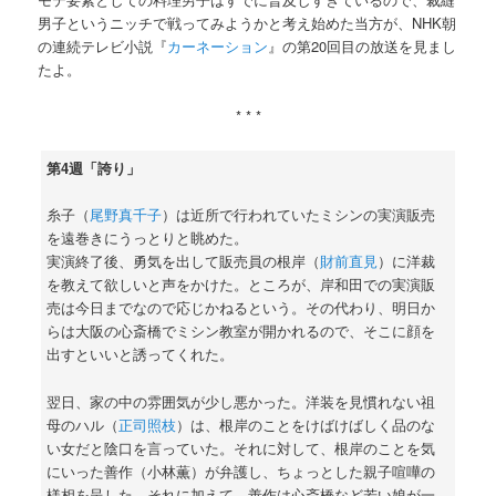
男子というニッチで戦ってみようかと考え始めた当方が、NHK朝
の連続テレビ小説『
カーネーション
』の第20回目の放送を見まし
たよ。
* * *
第4週「誇り」
糸子（
尾野真千子
）は近所で行われていたミシンの実演販売
を遠巻きにうっとりと眺めた。
実演終了後、勇気を出して販売員の根岸（
財前直見
）に洋裁
を教えて欲しいと声をかけた。ところが、岸和田での実演販
売は今日までなので応じかねるという。その代わり、明日か
らは大阪の心斎橋でミシン教室が開かれるので、そこに顔を
出すといいと誘ってくれた。
翌日、家の中の雰囲気が少し悪かった。洋装を見慣れない祖
母のハル（
正司照枝
）は、根岸のことをけばけばしく品のな
い女だと陰口を言っていた。それに対して、根岸のことを気
にいった善作（小林薫）が弁護し、ちょっとした親子喧嘩の
様相を呈した。それに加えて、善作は心斎橋など若い娘が一