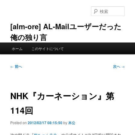
メ
イ
検
ン
索
コ
[alm-ore] AL-Mailユーザーだった
ン
俺の独り言
テ
ン
メ
ツ
ホーム
このサイトについて
イ
へ
ン
移
メ
投
動
←
前へ
次へ
→
ニ
稿
ュ
ナ
ー
ビ
ゲ
NHK『カーネーション』第
ー
シ
114回
ョ
ン
Posted on
2012/02/17 08:15:50
by
木公
次の朝ドラ『
梅ちゃん先生
』の公式サイトが2-3日前に開設され