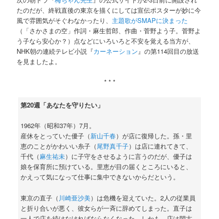
たのだが、終戦直後の東京を描くにしては宣伝ポスターが妙に今
風で雰囲気がそぐわなかったり、
主題歌がSMAPに決まった
（「さかさまの空」作詞・麻生哲郎、作曲・菅野よう子。菅野よ
う子なら安心か？）点などにいろいろと不安を覚える当方が、
NHK朝の連続テレビ小説『
カーネーション
』の第114回目の放送
を見ましたよ。
* * *
第20週「あなたを守りたい」
1962年（昭和37年）7月。
産休をとっていた優子（
新山千春
）が店に復帰した。孫・里
恵のことがかわいい糸子（
尾野真千子
）は店に連れてきて、
千代（
麻生祐未
）に子守をさせるように言うのだが、優子は
娘を保育所に預けている。里恵が目の届くところにいると、
かえって気になって仕事に集中できないからだという。
東京の直子（
川崎亜沙美
）は危機を迎えていた。2人の従業員
と折り合いが悪く、彼女らが一斉に辞めてしまった。直子は
一人で店を続けなければならなくなった。しかも、店は閑古