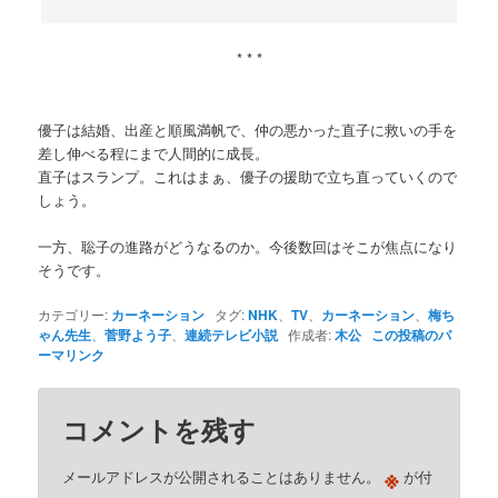
* * *
優子は結婚、出産と順風満帆で、仲の悪かった直子に救いの手を
差し伸べる程にまで人間的に成長。
直子はスランプ。これはまぁ、優子の援助で立ち直っていくので
しょう。
一方、聡子の進路がどうなるのか。今後数回はそこが焦点になり
そうです。
カテゴリー:
カーネーション
タグ:
NHK
、
TV
、
カーネーション
、
梅ち
ゃん先生
、
菅野よう子
、
連続テレビ小説
作成者:
木公
この投稿のパ
ーマリンク
コメントを残す
※
メールアドレスが公開されることはありません。
が付