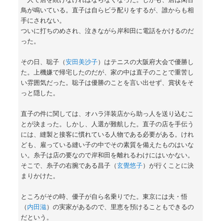
鳥が鳴いている。直子は自らビラ配りをするが、誰からも相
手にされない。
ついに打ちのめされ、泣きながら岸和田に電話をかけるのだ
った。
その日、聡子（
安田美沙子
）はテニスの大阪府大会で優勝し
た。上機嫌で帰宅したのだが、家の中は直子のことで重苦し
い雰囲気だった。聡子は優勝のことを言い出せず、賞状をそ
っと隠した。
直子の件に関しては、オハラ洋装店から助っ人を送り込むこ
とが決まった。しかし、人選が難航した。直子の店を手伝う
には、縫製と接客に慣れている人物である必要がある。けれ
ども、雇っている縫い子の中でその素質を備えたものはいな
い。糸子は店の要なので岸和田を離れるわけにはいかない。
そこで、糸子の右腕である昌子（
玄覺悠子
）が行くことに決
まりかけた。
ところがその時、優子が自ら名乗りでた。東京には夫・悟
（
内田滋
）の実家があるので、里恵を預けることもできるの
だという。