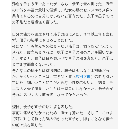
難色を示す糸子であったが、さらに優子は畳み掛けた。直子
の才能を本当の意味で理解し、彼女の服のセンスや将来像を
共有できるのは自分しかいないと言うのだ。糸子や昌子では
力不足だと遠慮無く言った。
自分の能力を否定されて糸子は頭に来た。それ以上何も言わ
ず、優子の勝手にさせることにした。
夜になっても苛立ちの収まらない糸子は、酒を飲んでふてく
された。腹立ちまぎれに、聡子に直子の服のことを聞いてみ
た。すると、聡子は目を輝かせて直子の服を褒めた。糸子は
ますます面白くなかった。
そんな母の様子とは対照的に、聡子は訳もなく上機嫌だっ
た。そういうところは、亡き父・勝（
駿河太郎
）の血を引い
ていた。細かいことにこだわらない性格のせいか、結局、テ
ニスの大会で優勝したことは一切口にしなかった。糸子らが
それに気づくのは随分後になってからだった。
翌日、優子が直子の店に姿を表した。
事前に連絡がなかったため、直子は驚いた。そして、これま
で姉に対して負けん気の強かった直子が、隠すことなく優子
の前で涙を流した。