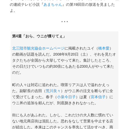
の連続テレビ小説『
あまちゃん
』の第19回目の放送を見ました
よ。
* * *
第4週「おら、ウニが獲りてぇ」
北三陸市観光協会ホームページ
に掲載されたユイ（
橋本愛
）
の動画が話題を読んだ。2008年9月20日（土）、それを見たオ
タクたちが全国から大挙してやって来た。集計したところ、
その日だけでいつもの約30倍にもあたる2300人がやって来た
のだ。
町の人々は対応に追われた。喫茶リアスは人で溢れかえっ
た。副駅長の吉田（
荒川良々
）がウニ丼の注文を断らずに全
て受けてしまった。春子（
小泉今日子
）は夏（
宮本信子
）に
ウニ丼の追加を頼んだが、到底捌ききれなかった。
街にも人があふれた。しかし、これだけの大人数に慣れてい
ない地元商店街は混乱した。恐れをなして営業を中止する店
が続出した。本来はこのチャンスを率先して活かすべき、商