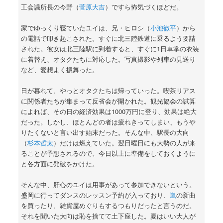
工会議所長の今野（
菅原大吉
）ですら怖気づくほどだ。
家でゆっくり寝ていたユイは、兄・ヒロシ（
小池徹平
）から
の電話で叩き起こされた。すぐに北三陸鉄道に乗るよう要請
された。彼女は北三陸駅に到着すると、すぐに1日車掌の衣装
に着替え、オタクたちに対応した。写真撮影や列車の見送り
など、愛想よく振舞った。
日が暮れて、やっとオタクたちは帰っていった。喫茶リアス
に関係者たちが集まって反省会が開かれた。観光協会の試算
によれば、その日の経済効果は1000万円に登り、効果は絶大
だった。しかし、ほとんどの者は疲れきってしまい、もうや
りたくないと言い出す始末だった。そんな中、駅長の大向
（
杉本哲太
）だけは燃えていた。翌日曜日にも大勢の人が来
ることが予想されるので、今日以上に準備をしておくように
と各方面に発破をかけた。
そんな中、肝心のユイは用事があって参加できないという。
盛岡に行ってダンスのレッスン予約が入っており、
嵐
の新曲
を買ったり、雑貨屋めぐりもするつもりだったと言うのだ。
それを聞いた大向は恥を捨てて土下座した。夏はいい大人が