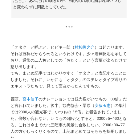
ただし、あれだけの騒ぎの中、袖が浜の海女漁は結局いつも
と変わらずに閑散としていた。
* * *
「オタク」と呼ぶと、ヒビキ一郎（
村杉蝉之介
）は起こります。
それは蔑称だからやめろというわけです。少々過剰反応を示して
おり、通常の二人称としての「おたく」という言葉が出るだけで
怒り出します。
でも、まとめ記事ではわかりやすく「オタク」と表記することに
しました。それに、いかにも「オタク」のステレオタイプ通りの
エキストラたちで、見てて面白かったんですもの。
冒頭、
宮本信子
のナレーションでは観光客がいつもの「30倍」だ
と言われていました。後半、観光協会・栗原（
安藤玉恵
）の集計
では2300人の観光客で、いつもの「5倍」と報告されていまし
た。倍数が合わない。いつもの5倍だとすると、2300÷5=460とな
る。これは今までの北三陸市の風景に合致しない。2300÷30=77
人の方がしっくりくるので、上記まとめではそちらを採用しまし
た。