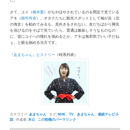
さて、ユイ（
橋本愛
）がちやほやされているのを間近で見ている
アキ（
能年玲奈
）。オタクたちに観光スポットとして袖が浜（北
の海女）を勧めてみるも、見向きをされない。友だちばかり脚光
を浴びるのをそばで見ていたら、普通は嫉妬しそうなものなの
に、逆にユイへの憧れを強めるとか、アキは無邪気でいい子だね
ぇ、と眼を細める当方です。
『あまちゃん』ヒストリー
（時系列表）
カテゴリー:
あまちゃん
タグ:
NHK
、
TV
、
あまちゃん
、
連続テレビ小
説
作成者:
木公
この投稿のパーマリンク