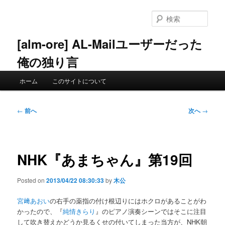
メ
イ
検
ン
索
コ
[alm-ore] AL-Mailユーザーだった
ン
俺の独り言
テ
ン
メ
ツ
ホーム
このサイトについて
イ
へ
ン
移
メ
投
動
←
前へ
次へ
→
ニ
稿
ュ
ナ
ー
ビ
ゲ
NHK『あまちゃん』第19回
ー
シ
Posted on
2013/04/22 08:30:33
by
木公
ョ
ン
宮﨑あおい
の右手の薬指の付け根辺りにはホクロがあることがわ
かったので、『
純情きらり
』のピアノ演奏シーンではそこに注目
して吹き替えかどうか見るくせの付いてしまった当方が、NHK朝