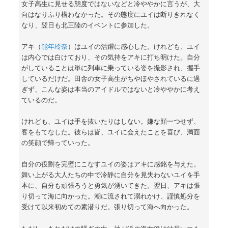
女子高生に見せる態度ではないなどと冷ややかに言うが、大
向はなりふり構わなかった。その態度にユイは断りきれなく
なり、翌日も北三陸のイベントに参加した。
アキ（
能年玲奈
）はユイの活躍に感心した。けれども、ユイ
は内心では白けており、その気持をアキに打ち明けた。自分
がしていることは単に列車に乗っている姿を撮影され、握手
しているだけだ。田舎の女子高生がちやほやされているに過
ぎず、こんな姿は本当のアイドルではないと冷ややかに考え
ているのだ。
けれども、ユイは手を抜いたりはしない。嫌な顔一つせず、
客をもてなした。彼らは皆、ユイに会えたことを喜び、満面
の笑顔で帰っていった。
自分の役割を完璧にこなすユイの姿はアキに感銘を与えた。
舞い上がる大人たちの中で冷静に自分を見失わないユイを手
本に、自分も頑張ろうと勇気が湧いてきた。翌日、アキは張
り切って海に向かった。潮に流されて溺れかけ、謹慎処分を
受けて以来初めての素潜りだ。張り切って海へ向かった。