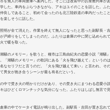
市を無人の車両倉庫へ案内した。そこには改装中のお座敷列車が
学した。車内をぶらつきながら、アキはユイのことを話した。ふ
仲良しであること、初めて会ったのも北三陸鉄道の車内だったこ
を楽しそうに話した。
照明が全て消えた。作業を終えて無人になったと思った副駅長・
が戸締りをしてしまったのだ。ふたりは倉庫の中に閉じ込められ
火で暖を取った。
潮騒のメモリー」を歌うと、種市は三島由紀夫の恋愛小説『潮騒
。「潮騒のメモリー」の歌詞にある「火を飛び越えて」というの
名なセリフだと言うのだ。「火を飛び越えて来い」と言われ、そ
て男女が抱き合うシーンが最も有名だという。
の中で焚き火の明かりだけがあり、その焚き火にまつわる恋愛小
キはひどくロマンチックな気分になった。ふたりはしばし無言で
倉庫の中でケータイ電話が鳴り出した。副駅長・吉田が置き忘れ