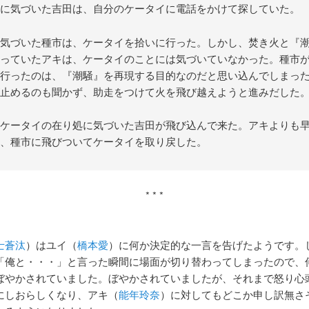
に気づいた吉田は、自分のケータイに電話をかけて探していた。
気づいた種市は、ケータイを拾いに行った。しかし、焚き火と『
っていたアキは、ケータイのことには気づいていなかった。種市
行ったのは、『潮騒』を再現する目的なのだと思い込んでしまっ
止めるのも聞かず、助走をつけて火を飛び越えようと進みだした
ケータイの在り処に気づいた吉田が飛び込んで来た。アキよりも
、種市に飛びついてケータイを取り戻した。
* * *
士蒼汰
）はユイ（
橋本愛
）に何か決定的な一言を告げたようです。
「俺と・・・」と言った瞬間に場面が切り替わってしまったので、
ぼやかされていました。ぼやかされていましたが、それまで怒り心
にしおらしくなり、アキ（
能年玲奈
）に対してもどこか申し訳無さ