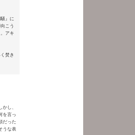
潮騒』に
が向こう
た。アキ
。
早く焚き
しかし、
何を言っ
頭だった
そうな表