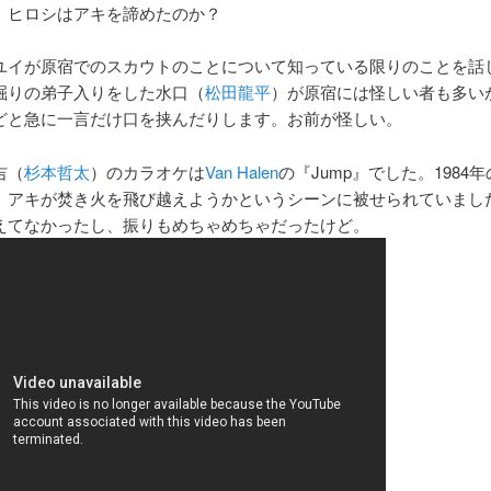
。ヒロシはアキを諦めたのか？
ユイが原宿でのスカウトのことについて知っている限りのことを話
掘りの弟子入りをした水口（
松田龍平
）が原宿には怪しい者も多い
どと急に一言だけ口を挟んだりします。お前が怪しい。
吉（
杉本哲太
）のカラオケは
Van Halen
の『Jump』でした。1984
、アキが焚き火を飛び越えようかというシーンに被せられていまし
えてなかったし、振りもめちゃめちゃだったけど。