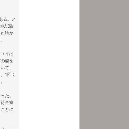
ある。と
潜水試験
った時か
た。
。ユイは
市の姿を
ていて、
、1回く
た。
なった。
駅待合室
くことに