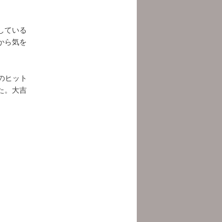
している
から気を
年のヒット
た。大吉