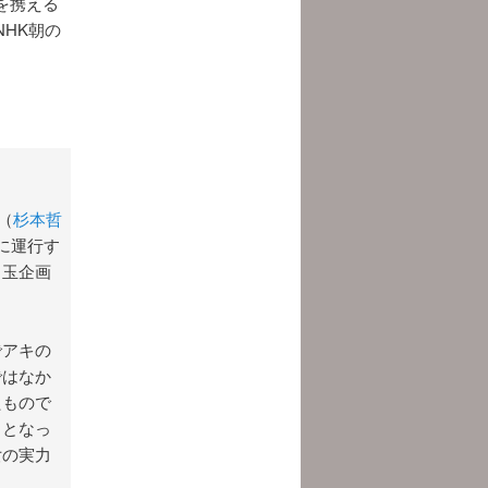
を携える
HK朝の
（
杉本哲
に運行す
目玉企画
でアキの
ではなか
たもので
ととなっ
女の実力