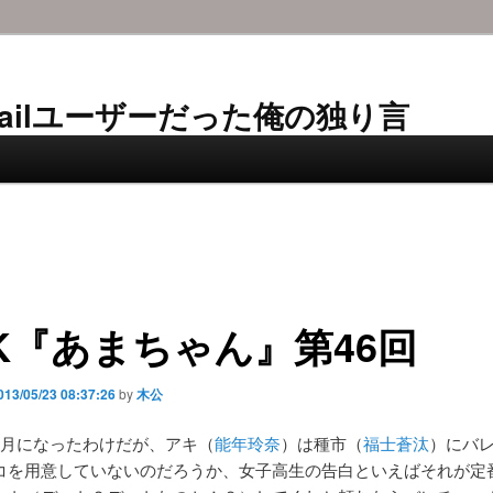
AL-Mailユーザーだった俺の独り言
K『あまちゃん』第46回
013/05/23 08:37:26
by
木公
2月になったわけだが、アキ（
能年玲奈
）は種市（
福士蒼汰
）にバ
コを用意していないのだろうか、女子高生の告白といえばそれが定