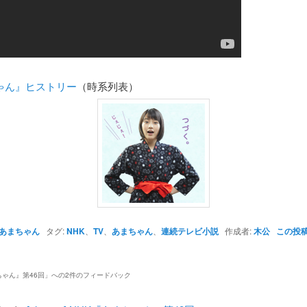
ゃん』ヒストリー
（時系列表）
あまちゃん
タグ:
NHK
、
TV
、
あまちゃん
、
連続テレビ小説
作成者:
木公
この投
ちゃん』第46回
」への2件のフィードバック