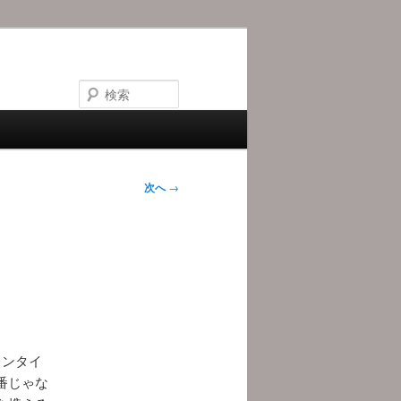
検
索
次へ
→
レンタイ
番じゃな