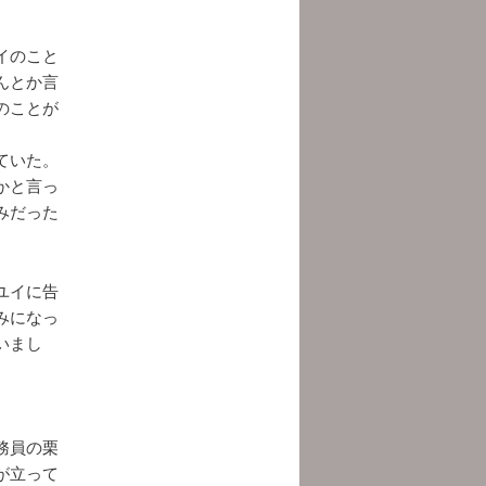
イのこと
んとか言
のことが
ていた。
かと言っ
みだった
ユイに告
みになっ
いまし
務員の栗
が立って