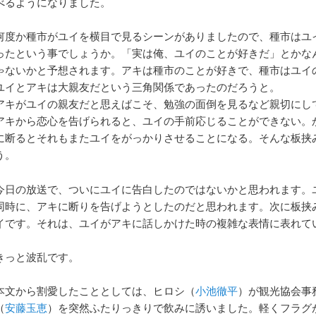
べるようになりました。
何度か種市がユイを横目で見るシーンがありましたので、種市はユ
ったという事でしょうか。「実は俺、ユイのことが好きだ」とかな
ゃないかと予想されます。アキは種市のことが好きで、種市はユイ
ユイとアキは大親友だという三角関係であったのだろうと。
アキがユイの親友だと思えばこそ、勉強の面倒を見るなど親切にし
アキから恋心を告げられると、ユイの手前応じることができない。
に断るとそれもまたユイをがっかりさせることになる。そんな板挟
う。
今日の放送で、ついにユイに告白したのではないかと思われます。
同時に、アキに断りを告げようとしたのだと思われます。次に板挟
イです。それは、ユイがアキに話しかけた時の複雑な表情に表れて
きっと波乱です。
本文から割愛したこととしては、ヒロシ（
小池徹平
）が観光協会事
（
安藤玉恵
）を突然ふたりっきりで飲みに誘いました。軽くフラグ