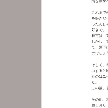
情を浮か
これまで
を好きだ
ったんじ
好きで、
種市は、
しかし、
て、無下
のでしょ
そして、
白すると
たのはユ
た。
この後、
その他、
原しおり