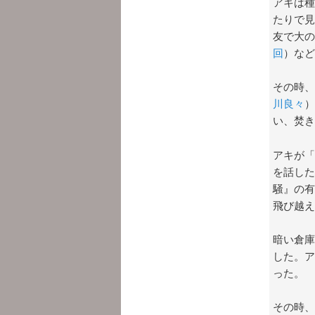
アキは種
たりで見
友で大の
回
）など
その時、
川良々
）
い、焚き
アキが「
を話した
騒』の有
飛び越え
暗い倉庫
した。ア
った。
その時、