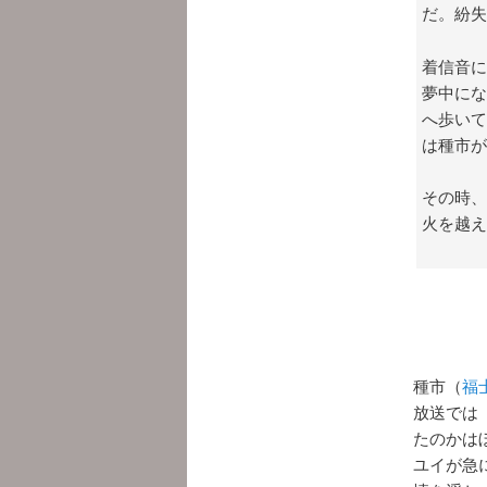
だ。紛失
着信音に
夢中にな
へ歩いて
は種市が
その時、
火を越え
種市（
福
放送では
たのかは
ユイが急