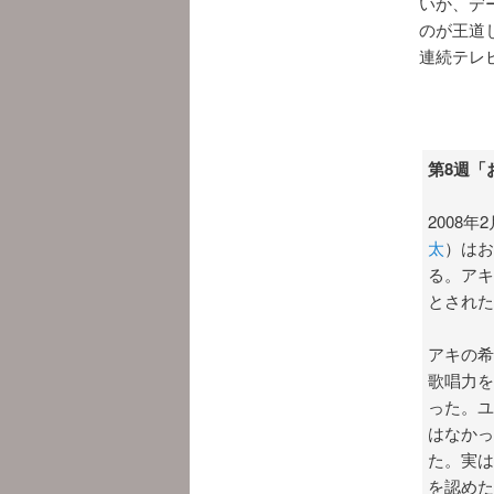
いか、デ
のが王道
連続テレ
第8週「
2008
太
）はお
る。アキ
とされた
アキの希
歌唱力を
った。ユ
はなかっ
た。実は
を認めた