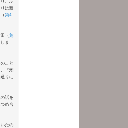
あり、ふ
たりは親
と（
第4
吉田（
荒
てしま
』のこと
は、『潮
の通りに
説の話を
見つめ合
ていたの