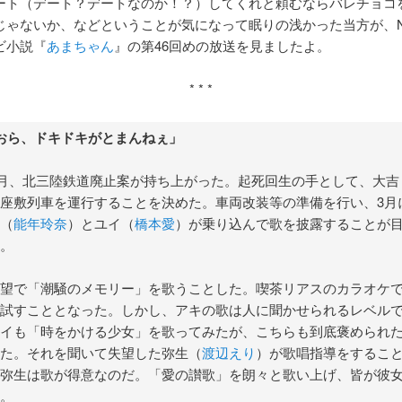
ート（デート？デートなのか！？）してくれと頼むならバレチョコ
じゃないか、などということが気になって眠りの浅かった当方が、N
ビ小説『
あまちゃん
』の第46回めの放送を見ましたよ。
* * *
おら、ドキドキがとまんねぇ」
年2月、北三陸鉄道廃止案が持ち上がった。起死回生の手として、大吉
座敷列車を運行することを決めた。車両改装等の準備を行い、3月
（
能年玲奈
）とユイ（
橋本愛
）が乗り込んで歌を披露することが
。
望で「潮騒のメモリー」を歌うことした。喫茶リアスのカラオケ
試すこととなった。しかし、アキの歌は人に聞かせられるレベル
イも「時をかける少女」を歌ってみたが、こちらも到底褒められ
た。それを聞いて失望した弥生（
渡辺えり
）が歌唱指導をするこ
弥生は歌が得意なのだ。「愛の讃歌」を朗々と歌い上げ、皆が彼
。