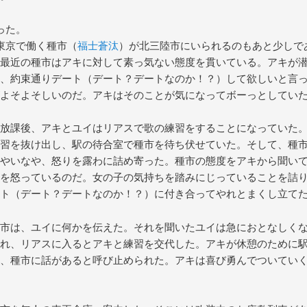
った。
東京で働く種市（
福士蒼汰
）が北三陸市にいられるのもあと少しで
最近の種市はアキに対して素っ気ない態度を貫いている。アキが
、約束通りデート（デート？デートなのか！？）して欲しいと言
よそよそしいのだ。アキはそのことが気になってボーっとしてい
放課後、アキとユイはリアスで歌の練習をすることになっていた
習を抜け出し、駅の待合室で種市を待ち伏せていた。そして、種
やいなや、怒りを露わに詰め寄った。種市の態度をアキから聞い
を怒っているのだ。女の子の気持ちを踏みにじっていることを詰り
ト（デート？デートなのか！？）に付き合ってやれとまくし立て
市は、ユイに何かを伝えた。それを聞いたユイは急におとなしく
れ、リアスに入るとアキと練習を交代した。アキが休憩のために
、種市に話があると呼び止められた。アキは喜び勇んでついてい