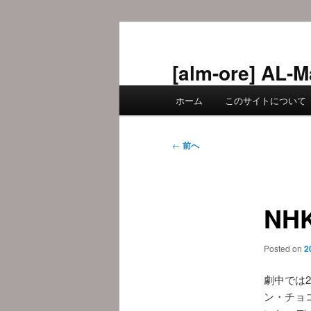
メ
イ
ン
[alm-ore] 
コ
メ
ン
ホーム
このサイトについて
イ
テ
ン
ン
メ
投
ツ
←
前へ
ニ
稿
へ
ュ
ナ
移
ー
ビ
動
NH
ゲ
ー
シ
Posted on
2
ョ
ン
劇中では
ン・チョ