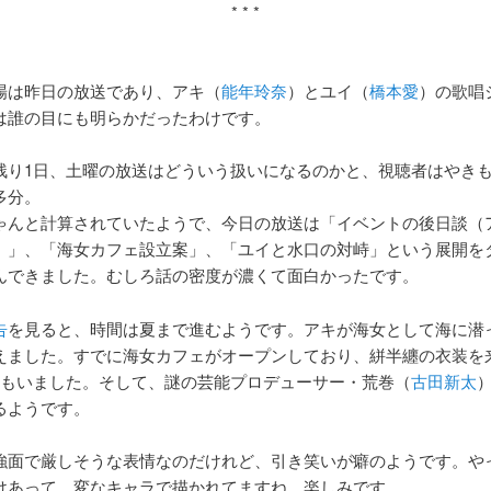
* * *
場は昨日の放送であり、アキ（
能年玲奈
）とユイ（
橋本愛
）の歌唱
は誰の目にも明らかだったわけです。
残り1日、土曜の放送はどういう扱いになるのかと、視聴者はやき
多分。
ゃんと計算されていたようで、今日の放送は「イベントの後日談（
）」、「海女カフェ設立案」、「ユイと水口の対峙」という展開を
んできました。むしろ話の密度が濃くて面白かったです。
告
を見ると、時間は夏まで進むようです。アキが海女として海に潜
えました。すでに海女カフェがオープンしており、絣半纏の衣装を
人もいました。そして、謎の芸能プロデューサー・荒巻（
古田新太
るようです。
強面で厳しそうな表情なのだけれど、引き笑いが癖のようです。や
けあって、変なキャラで描かれてますね。楽しみです。