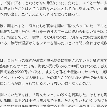
して海に潜ることだけが今の希望だった。ただし、ユイと一緒に
に包まれたことはとても素敵な思い出として心に刻まれていた。
を思い出し、ユイとふたりっきりで歌って踊った。
協に顔を出すと、海女たちが宴会を開いて酔っ払っていた。アキ
観光客は増えたが、それを一過性のブームに終わらせない策を講
どと相談していた。実際、まだ4月なのに、7月からの海女漁の見
いる。旅行代理店からもツアーを組みたいという問い合わせが複
は、自分たちの稼ぎが漁協と観光協会に搾取されていると騒ぎ立て
で販売されるウニのうち、海女が受け取るのは100円だけなのだ。残り
観光協会が200円ずつ取る。彼女らが作る土産物のミサンガも、潮
イベントやグッズの売上も、そのほとんどが北鉄と観光協会の収
自分たちが虐げられているという思いが強くなったのだ。
聞いていたアキは、「海女カフェ」の設立を提案した。そもそも
いる間、見学客は手持ち無沙汰である。そんな客たちがくつろげ
そこで飲食物を提供すれば繁盛すると言うのだ。海の見える眺め