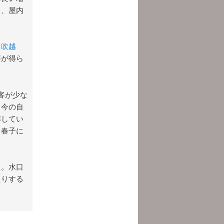
も、屋内
（
吹越
答が得ら
客が少な
。今の自
解してい
。春子に
た。水口
たりする
。