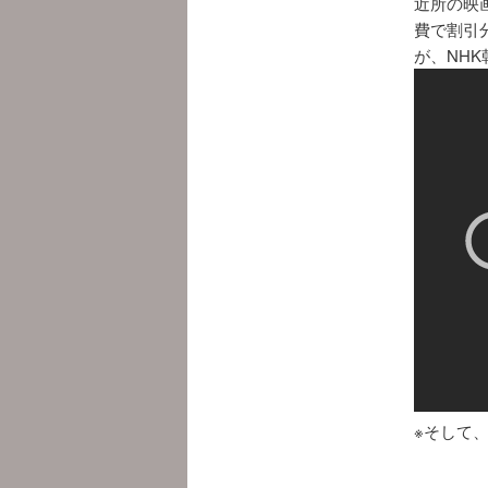
近所の映
費で割引
が、NH
※そして