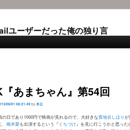
AL-Mailユーザーだった俺の独り言
K『あまちゃん』第54回
013/06/01 08:21:49
by
木公
画の日であり1000円で映画が見れるので、大好きな
貫地谷しほり
が
じ、
橋本愛
も出演するという『
くちづけ
』を見に行こうかと思った