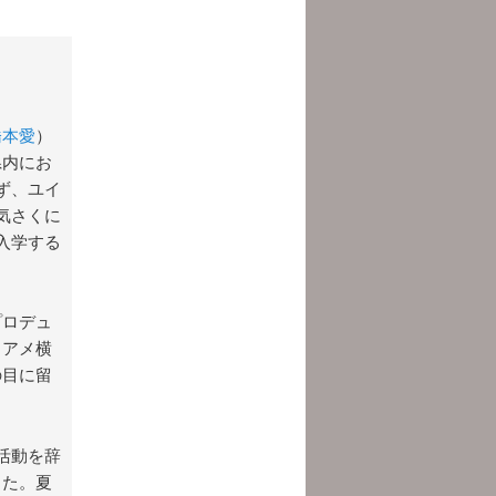
橋本愛
）
県内にお
ず、ユイ
気さくに
入学する
プロデュ
・アメ横
の目に留
活動を辞
った。夏