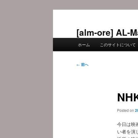
メ
イ
ン
[alm-ore] 
コ
メ
ン
ホーム
このサイトについて
イ
テ
ン
ン
メ
投
ツ
←
前へ
ニ
稿
へ
ュ
ナ
移
ー
ビ
動
NH
ゲ
ー
シ
Posted on
2
ョ
ン
今日は映
い者を演