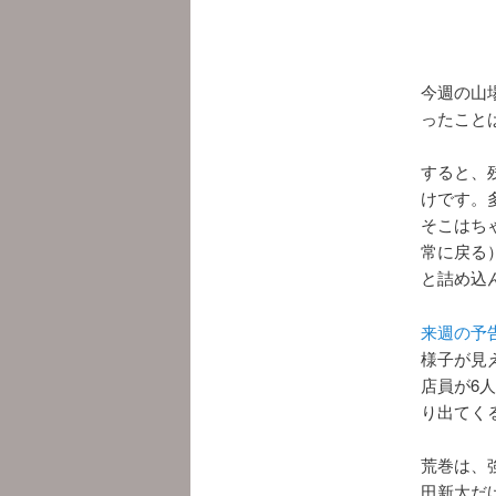
今週の山
ったこと
すると、
けです。
そこはち
常に戻る
と詰め込
来週の予
様子が見
店員が6
り出てく
荒巻は、
田新太だ