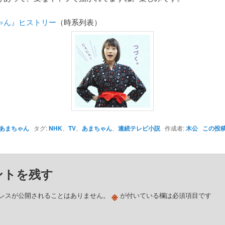
ゃん』ヒストリー
（時系列表）
あまちゃん
タグ:
NHK
、
TV
、
あまちゃん
、
連続テレビ小説
作成者:
木公
この投
ントを残す
※
レスが公開されることはありません。
が付いている欄は必須項目です