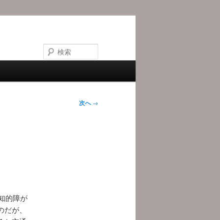
検
索
次へ
→
知的障が
のだが、