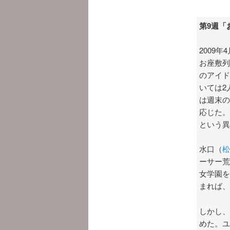
第9週「
2009年
お座敷列
のアイド
いては2
は週末の
応じた。
という異
水口（
松
ーサー荒
女学園を
まれば、
しかし、
めた。ユ