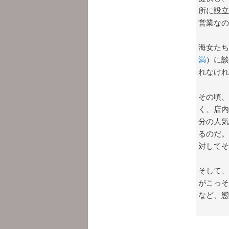
所に設立
営業なの
海女たち
満
）に談
れなけれ
その頃、
く、店内
分の人気
るのだ。
対してそ
そして、
がこっそ
など、態