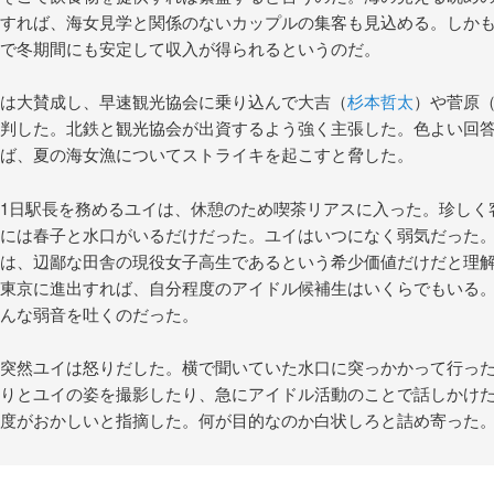
すれば、海女見学と関係のないカップルの集客も見込める。しか
で冬期間にも安定して収入が得られるというのだ。
は大賛成し、早速観光協会に乗り込んで大吉（
杉本哲太
）や菅原
判した。北鉄と観光協会が出資するよう強く主張した。色よい回
ば、夏の海女漁についてストライキを起こすと脅した。
1日駅長を務めるユイは、休憩のため喫茶リアスに入った。珍しく
には春子と水口がいるだけだった。ユイはいつになく弱気だった
は、辺鄙な田舎の現役女子高生であるという希少価値だけだと理
東京に進出すれば、自分程度のアイドル候補生はいくらでもいる
んな弱音を吐くのだった。
突然ユイは怒りだした。横で聞いていた水口に突っかかって行っ
りとユイの姿を撮影したり、急にアイドル活動のことで話しかけ
度がおかしいと指摘した。何が目的なのか白状しろと詰め寄った