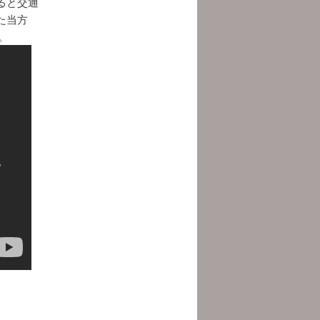
ると交通
た当方
。
。