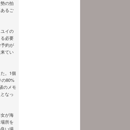
大勢の拍
事あるご
とユイの
じる必要
学予約が
数来てい
た。1個
の80%
騒のメモ
入となっ
海女が海
る場所を
の良い場