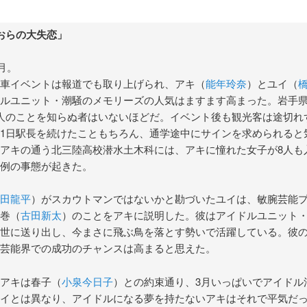
おらの大失恋」
4月。
車イベントは報道でも取り上げられ、アキ（
能年玲奈
）とユイ（
ルユニット・潮騒のメモリーズの人気はますます高まった。岩手
人のことを知らぬ者はいないほどだ。イベント後も観光客は途切れ
1日駅長を続けたこともちろん、通学途中にサインを求められると
アキの通う北三陸高校潜水土木科には、アキに憧れた女子が8人も
例の事態が起きた。
田龍平
）がスカウトマンではないかと勘づいたユイは、敏腕芸能
巻（
古田新太
）のことをアキに説明した。彼はアイドルユニット
世に送り出し、今まさに飛ぶ鳥を落とす勢いで活躍している。彼
芸能界での成功のチャンスは高まると思えた。
アキは春子（
小泉今日子
）との約束通り、3月いっぱいでアイドル
イとは異なり、アイドルになる夢を持たないアキはそれで平気だ