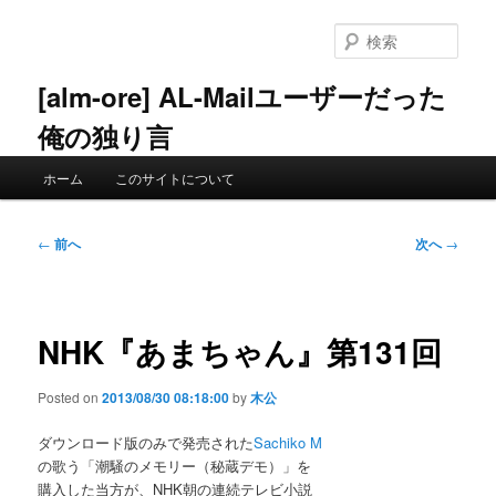
メ
イ
検
ン
索
コ
[alm-ore] AL-Mailユーザーだった
ン
俺の独り言
テ
ン
メ
ツ
ホーム
このサイトについて
イ
へ
ン
移
メ
投
動
←
前へ
次へ
→
ニ
稿
ュ
ナ
ー
ビ
ゲ
NHK『あまちゃん』第131回
ー
シ
Posted on
2013/08/30 08:18:00
by
木公
ョ
ン
ダウンロード版のみで発売された
Sachiko M
の歌う「潮騒のメモリー（秘蔵デモ）」を
購入した当方が、NHK朝の連続テレビ小説