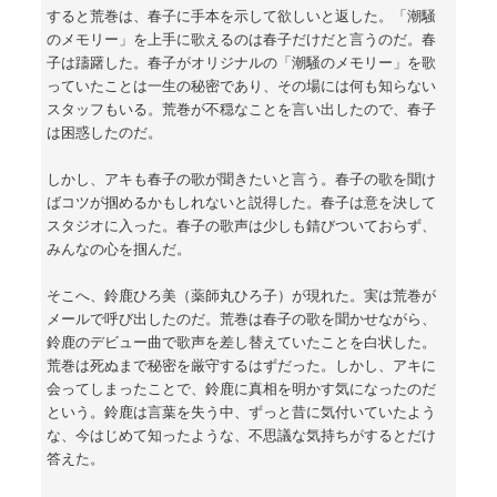
すると荒巻は、春子に手本を示して欲しいと返した。「潮騒
のメモリー」を上手に歌えるのは春子だけだと言うのだ。春
子は躊躇した。春子がオリジナルの「潮騒のメモリー」を歌
っていたことは一生の秘密であり、その場には何も知らない
スタッフもいる。荒巻が不穏なことを言い出したので、春子
は困惑したのだ。
しかし、アキも春子の歌が聞きたいと言う。春子の歌を聞け
ばコツが掴めるかもしれないと説得した。春子は意を決して
スタジオに入った。春子の歌声は少しも錆びついておらず、
みんなの心を掴んだ。
そこへ、鈴鹿ひろ美（薬師丸ひろ子）が現れた。実は荒巻が
メールで呼び出したのだ。荒巻は春子の歌を聞かせながら、
鈴鹿のデビュー曲で歌声を差し替えていたことを白状した。
荒巻は死ぬまで秘密を厳守するはずだった。しかし、アキに
会ってしまったことで、鈴鹿に真相を明かす気になったのだ
という。鈴鹿は言葉を失う中、ずっと昔に気付いていたよう
な、今はじめて知ったような、不思議な気持ちがするとだけ
答えた。