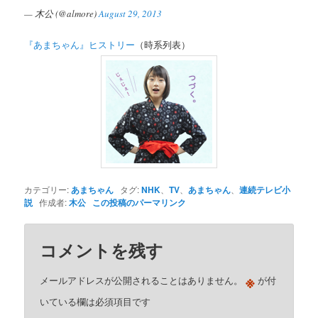
— 木公 (@almore)
August 29, 2013
『あまちゃん』ヒストリー
（時系列表）
カテゴリー:
あまちゃん
タグ:
NHK
、
TV
、
あまちゃん
、
連続テレビ小
説
作成者:
木公
この投稿のパーマリンク
コメントを残す
※
メールアドレスが公開されることはありません。
が付
いている欄は必須項目です