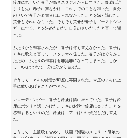
鈴鹿に気付いた春子が録音スタジオから出てきた。鈴鹿は誰
よりも先に春子に声をかけ、これまでのことを謝った。自分
のせいで春子が表舞台に出られなかったことを深く詫びた。
荒巻もそれにならった。そもそも荒巻が春子をゴーストシン
ガーにすることを決めたのだ。自分のせいだったと言って謝
った。
ふたりから謝罪されたが、春子は何も答えなかった。春子は
アキに歌えと言って、スタジオへ促した。春子がはぐらかし
たため、ふたりの謝罪は有耶無耶になってしまった。しか
し、3人はそれで十分に分かり合えた。
そうして、アキの録音が即座に再開された。今度のアキは上
手に歌いあげることができた。
レコーディング中、春子と鈴鹿は隣に座っていた。春子は鈴
鹿にポツリと話しかけた。アキのお陰で鈴鹿に会えたことを
感謝するというのだ。鈴鹿は、アキはいい娘だとだけ答え
た。
こうして、主題歌も含めて、映画『潮騒のメモリー: 母娘の