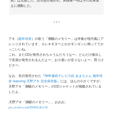
島』は完成した。試写会が開かれ、関係者一同はその出来栄
えに感動した。
* * *
アキ（
能年玲奈
）の歌う「潮騒のメモリー」は伴奏が現代風にア
レンジされています。エレキギターとかがギンギンに鳴っててか
っこいいね。
これ、またCDが発売されちゃうんだろうなー。どんだけ後出し
で音源が発売されるんだよー。お小遣いが足りないよー。買うけ
どさー。
なお、先日発売された『
NHK連続テレビ小説 あまちゃん 能年玲
奈 featuring 天野アキ 完全保存版
』には、ほんの小さくですが、
天野アキ「潮騒のメモリー」のCDジャケットが掲載されていま
したよ。
天野アキ「潮騒のメモリー」。おおお。
pic.twitter.com/YbW4xXrx50