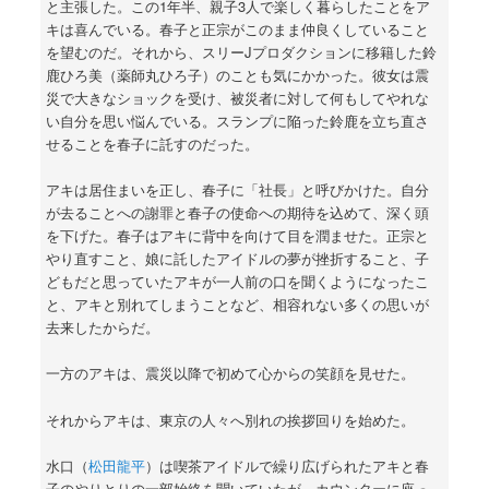
と主張した。この1年半、親子3人で楽しく暮らしたことをア
キは喜んでいる。春子と正宗がこのまま仲良くしていること
を望むのだ。それから、スリーJプロダクションに移籍した鈴
鹿ひろ美（薬師丸ひろ子）のことも気にかかった。彼女は震
災で大きなショックを受け、被災者に対して何もしてやれな
い自分を思い悩んでいる。スランプに陥った鈴鹿を立ち直さ
せることを春子に託すのだった。
アキは居住まいを正し、春子に「社長」と呼びかけた。自分
が去ることへの謝罪と春子の使命への期待を込めて、深く頭
を下げた。春子はアキに背中を向けて目を潤ませた。正宗と
やり直すこと、娘に託したアイドルの夢が挫折すること、子
どもだと思っていたアキが一人前の口を聞くようになったこ
と、アキと別れてしまうことなど、相容れない多くの思いが
去来したからだ。
一方のアキは、震災以降で初めて心からの笑顔を見せた。
それからアキは、東京の人々へ別れの挨拶回りを始めた。
水口（
松田龍平
）は喫茶アイドルで繰り広げられたアキと春
子のやりとりの一部始終を聞いていたが、カウンターに座っ