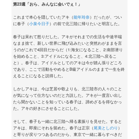
第23週「おら、みんなに会いでぇ！」
これまで本心を隠していたアキ（
能年玲奈
）だったが、つい
に春子（
小泉今日子
）の前で北三陸に帰りたいと明言した。
春子は呆れて怒りだした。アキがそれまでの生活を中途半端
なまま捨て、新しい世界に飛び込みたいと突然わがままを言
うのがこれで4回目だからだ（1:海女になること、2:南部潜り
を始めること、3:アイドルになること、4:北三陸へ戻るこ
と）。春子は、アイドルとしてのアキは今が踏ん張りどころ
であり、ここで活動をやめるとB級アイドルのままで一生を終
えることになると説得した。
しかしアキは、今は芝居や歌よりも、北三陸市の人々のこと
が気になって仕方ないのだと力説した。アキが一度言い出し
たら聞かないことを知っている春子は、諦めざるを得なかっ
た。アキの好きにさせることにした。
そして、春子も一緒に北三陸へ帰る素振りを見せた。すると
アキは、即座にそれを留めた。春子は正宗（
尾美としのり
）
と寄りが戻りつつあるのだから、東京で一緒に暮らすべきだ