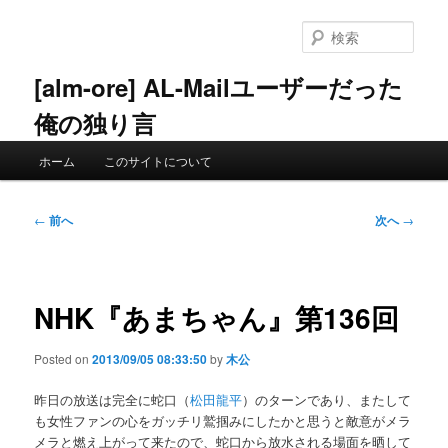
メ
イ
検
ン
索
コ
[alm-ore] AL-Mailユーザーだった
ン
俺の独り言
テ
ン
メ
ツ
ホーム
このサイトについて
イ
へ
ン
移
メ
投
動
←
前へ
次へ
→
ニ
稿
ュ
ナ
ー
ビ
ゲ
NHK『あまちゃん』第136回
ー
シ
Posted on
2013/09/05 08:33:50
by
木公
ョ
ン
昨日の放送は完全に蛇口（
松田龍平
）のターンであり、またして
も女性ファンの心をガッチリ鷲掴みにしたかと思うと敵意がメラ
メラと燃え上がって来たので、蛇口から放水される場面を晒して