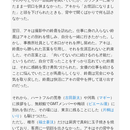
たまま一切口を挟まなかった。アキから「お世話になりまし
た」と頭を下げられたときも、背中で聞くばかりで何も話さ
なかった。
翌日、アキは撮影中の鈴鹿を訪ねた。仕事に身の入らない鈴
鹿はアキとの別れを惜しみ、自分も一緒に行きたがった。し
かし、事務所社員として水口がそれを押し留めた。アキは、
鈴鹿から贈られた言葉を引用し、それを生涯忘れないと約束
した。その言葉とは、「向いてないのに続けるのも才能だ」
というものだ。自分で言ったことをすっかり忘れていた鈴鹿
は、それに感銘を受け勇気づけられた。女優の仕事を続ける
ことに悩んでいたことが馬鹿らしくなり、鈴鹿は完全にやる
気を取り戻した。鈴鹿は快活にアキの背中を押して送り出す
のだった。
それから、ハートフルの荒巻（
古田新太
）や河島（
マギー
）
に挨拶をし、無頼鮨でGMTメンバーや梅頭（
ピエール瀧
）に
別れを告げた。その場には、東京に残ることにした（
片桐は
いり
）も駆けつけた。
ただし、種市（
福士蒼汰
）だけは厨房で真剣に玉子焼きを焼
いており、客席に一切顔を出さなかった。アキはその背中を