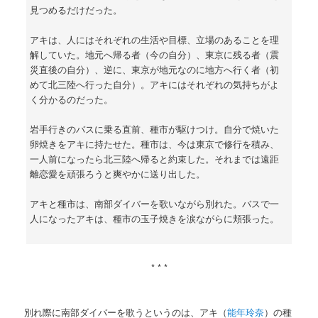
見つめるだけだった。
アキは、人にはそれぞれの生活や目標、立場のあることを理
解していた。地元へ帰る者（今の自分）、東京に残る者（震
災直後の自分）、逆に、東京が地元なのに地方へ行く者（初
めて北三陸へ行った自分）。アキにはそれぞれの気持ちがよ
く分かるのだった。
岩手行きのバスに乗る直前、種市が駆けつけ。自分で焼いた
卵焼きをアキに持たせた。種市は、今は東京で修行を積み、
一人前になったら北三陸へ帰ると約束した。それまでは遠距
離恋愛を頑張ろうと爽やかに送り出した。
アキと種市は、南部ダイバーを歌いながら別れた。バスで一
人になったアキは、種市の玉子焼きを涙ながらに頬張った。
* * *
別れ際に南部ダイバーを歌うというのは、アキ（
能年玲奈
）の種