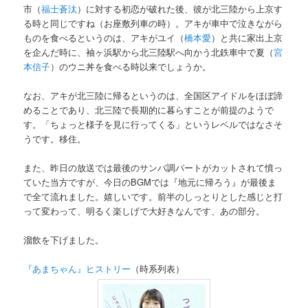
市（
福士蒼汰
）に対する初恋が破れた後、彼が北三陸から上京す
る時と同じですね（お座敷列車の時）。アキが車中で泣きながら
ものを食べるというのは、アキがユイ（
橋本愛
）と共に家出上京
を企んだ時に、袖ヶ浜駅から北三陸駅へ向かう北鉄車中で夏（
宮
本信子
）のウニ丼を食べる時以来でしょうか。
なお、アキが北三陸に帰るというのは、全国区アイドルをほぼ諦
めることであり、北三陸で長期的に暮らすことが前提のようで
す。「ちょっと様子を見に行ってくる」というレベルではなさそ
うです。移住。
また、昨日の放送では最後のサンバ調パートがカットされて憤っ
ていた当方ですが、今日のBGMでは『地元に帰ろう』が最後ま
で全て流れました。嬉しいです。前半のしっとりとした感じと打
って変わって、明るく楽しげで大好きなんです、あの部分。
溜飲を下げました。
『あまちゃん』ヒストリー
（時系列表）