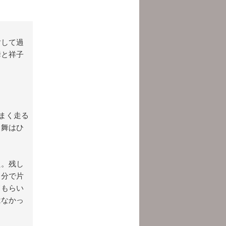
対して過
舞と祥子
まく走る
、舞はひ
た。残し
自分で片
てもらい
はなかっ