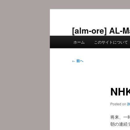
メ
イ
ン
[alm-ore] 
コ
メ
ン
ホーム
このサイトについて
イ
テ
ン
ン
メ
投
ツ
←
前へ
ニ
稿
へ
ュ
ナ
移
ー
ビ
動
NH
ゲ
ー
シ
Posted on
2
ョ
ン
将来、一
朝の連続