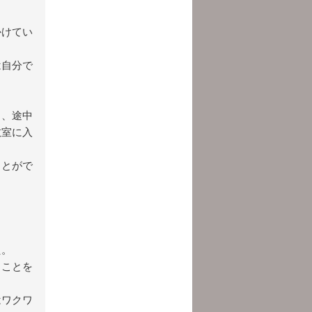
かけてい
は自分で
し、途中
教室に入
ことがで
た。
ることを
はワクワ