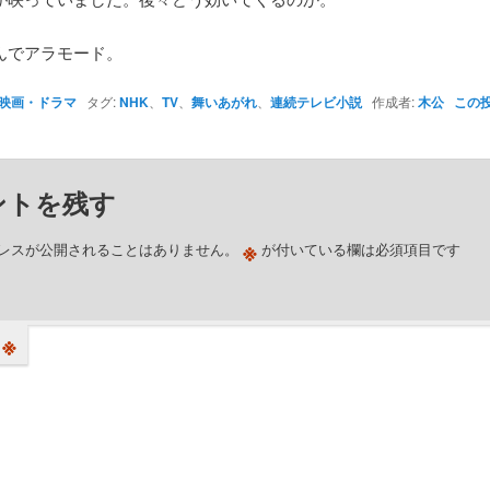
んでアラモード。
映画・ドラマ
タグ:
NHK
、
TV
、
舞いあがれ
、
連続テレビ小説
作成者:
木公
この
ントを残す
※
レスが公開されることはありません。
が付いている欄は必須項目です
※