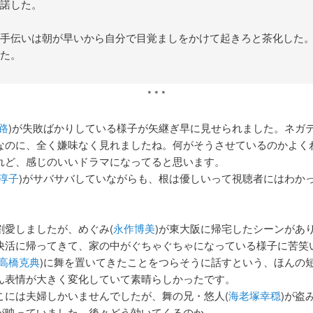
諾した。
手伝いは朝が早いから自分で目覚ましをかけて起きろと茶化した
た。
* * *
路
)が失敗ばかりしている様子が矢継ぎ早に見せられました。ネガ
なのに、全く嫌味なく見れましたね。何がそうさせているのかよく
れど、感じのいいドラマになってると思います。
淳子
)がサバサバしていながらも、根は優しいって視聴者にはわか
割愛しましたが、めぐみ(
永作博美
)が東大阪に帰宅したシーンがあ
快活に帰ってきて、家の中がぐちゃぐちゃになっている様子に苦笑
高橋克典
)に舞を置いてきたことをつらそうに話すという、ほんの
ん表情が大きく変化していて素晴らしかったです。
こには夫婦しかいませんでしたが、舞の兄・悠人(
海老塚幸穏
)が盗
が映っていました。後々どう効いてくるのか。