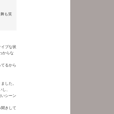
。舞も笑
テイブな状
わからな
ってるから
りました。
いし、
短いシーン
み聞きして