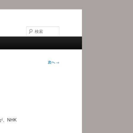
検
索
次へ
→
、NHK