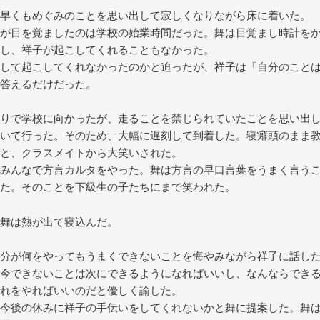
早くもめぐみのことを思い出して寂しくなりながら床に着いた。
が目を覚ましたのは学校の始業時間だった。舞は目覚まし時計を
し、祥子が起こしてくれることもなかった。
して起こしてくれなかったのかと迫ったが、祥子は「自分のこと
答えるだけだった。
りで学校に向かったが、走ることを禁じられていたことを思い出
いて行った。そのため、大幅に遅刻して到着した。寝癖頭のまま
と、クラスメイトから大笑いされた。
みんなで方言カルタをやった。舞は方言の早口言葉をうまく言う
た。そのことを下級生の子たちにまで笑われた。
舞は熱が出て寝込んだ。
分が何をやってもうまくできないことを悔やみながら祥子に話し
今できないことは次にできるようになればいいし、なんならでき
れをやればいいのだと優しく諭した。
今後の休みに祥子の手伝いをしてくれないかと舞に提案した。舞