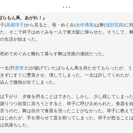
* * *
ばらもん凧、あがれ！』
子(
高畑淳子
)から見ると、母・めぐみ(
永作博美
)は舞(
浅田芭路
)に
た。そこで祥子はめぐみを一人で東大阪に帰らせた。そうして、
の生活が始まった。
初めてめぐみと離れて暮らす舞は失敗の連続だった。
一太(
野原壱太
)が揚げていたばらもん凧を持たせてもらったが、う
きずにすぐに墜落させ、壊してしまった。一太は許してくれたが
込んで微熱が出てしまった。
は下がり、夕食を摂ることはできた。しかし、少し残してしまっ
謝りつつ自室に戻ろうとすると、祥子に呼び止められた。食器を
言うのだ。舞は自分で食器を洗ったことがなかった。祥子に教え
はじめたが、手を滑らせて皿を割ってしまった。祥子が怒ること
は気落ちした。