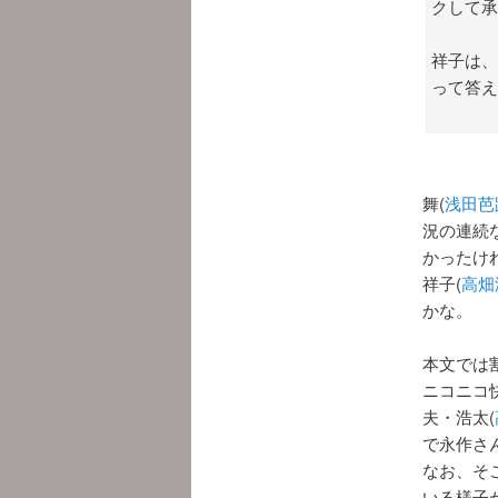
クして承
祥子は、
って答え
舞(
浅田芭
況の連続
かったけ
祥子(
高畑
かな。
本文では
ニコニコ
夫・浩太(
で永作さ
なお、そ
いる様子