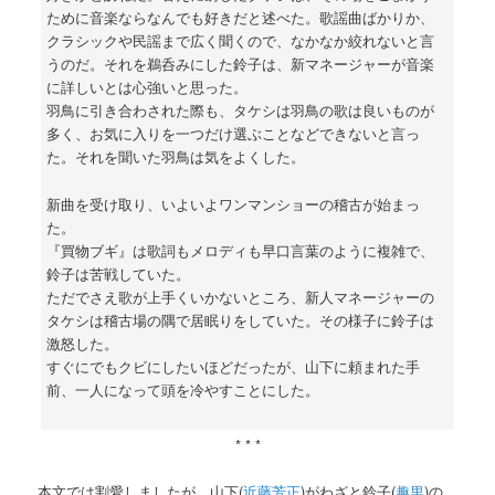
ために音楽ならなんでも好きだと述べた。歌謡曲ばかりか、
クラシックや民謡まで広く聞くので、なかなか絞れないと言
うのだ。それを鵜呑みにした鈴子は、新マネージャーが音楽
に詳しいとは心強いと思った。
羽鳥に引き合わされた際も、タケシは羽鳥の歌は良いものが
多く、お気に入りを一つだけ選ぶことなどできないと言っ
た。それを聞いた羽鳥は気をよくした。
新曲を受け取り、いよいよワンマンショーの稽古が始まっ
た。
『買物ブギ』は歌詞もメロディも早口言葉のように複雑で、
鈴子は苦戦していた。
ただでさえ歌が上手くいかないところ、新人マネージャーの
タケシは稽古場の隅で居眠りをしていた。その様子に鈴子は
激怒した。
すぐにでもクビにしたいほどだったが、山下に頼まれた手
前、一人になって頭を冷やすことにした。
* * *
本文では割愛しましたが、山下(
近藤芳正
)がわざと鈴子(
趣里
)の