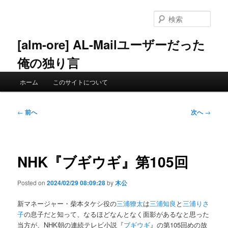
メ
イ
検
ン
索
コ
[alm-ore] AL-Mailユーザーだった
ン
俺の独り言
テ
ン
メ
ツ
ホーム
このサイトについて
イ
へ
ン
移
メ
投
動
←
前へ
次へ
→
ニ
稿
ュ
ナ
ー
ビ
ゲ
NHK『ブギウギ』第105回
ー
シ
Posted on
2024/02/29 08:09:28
by
木公
ョ
ン
新マネージャー・柴本タケシ役の
三浦獠太
は
三浦知良
と
三浦りさ
子
の息子だと知って、なるほどなんとなく面影があるなと思った
当方が、NHK朝の連続テレビ小説『
ブギウギ
』の第105回めの放