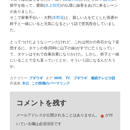
留守を狙って、愛助(
水上恒司
)の仏壇に線香をあげに来るシーン
がありました。
そこで家事手伝い・大野(
木野花
)と、親しい人を亡くした境遇や
鈴子と一緒にいると元気になるという話で意気投合していまし
た。
とってつけたようなシーンだけれど、これは何かの布石かな？妄
想するに、タケシの母(同時に山下の妹)がすでに亡くなってい
て、タケシはそれで自暴自棄になりかけた。しかし、鈴子と一緒
にいることで立ち直っていくとか、そういう話になるんだろう
か。
カテゴリー:
ブギウギ
タグ:
NHK
、
TV
、
ブギウギ
、
連続テレビ小説
作成者:
木公
この投稿のパーマリンク
コメントを残す
※
メールアドレスが公開されることはありません。
が付
いている欄は必須項目です