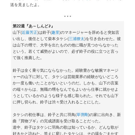
送を見ましたよ。
* * *
第22週『あ～しんど♪』
山下(
近藤芳正
)は鈴子(
趣里
)のマネージャーを辞めると突如言
い出し、後任として柴本タケシ(
三浦獠太
)を引き合わせた。彼
は山下の甥で、大学を出たものの他に職が見つからなかった
という。若くて威勢がよいので、必ず鈴子の役に立つと言っ
て強く推薦した。
鈴子は全く乗り気にならなかった。経験豊かな敏腕マネージ
ャーの山下に対して、タケシは芸能業界の経験がないどころ
か一度も働いたことがないというのだ。しかも、山下の言葉
の端々からは、無職の甥をなんでもよいから仕事に就かせよ
うとしているかのような様子も感じ取られた。それでも山下
に押し切られ、鈴子は渋々受け入れることにした。
タケシの初仕事は、鈴子と共に羽鳥(
草彅剛
)の家に出向き、新
曲『買物ブギ』の完成譜面を受け取ることだった。
道中、鈴子はタケシに羽鳥の歌は知っているか、どんな歌が
好きかと訪ねた。答えに窮したタケシは、その場をごまかす