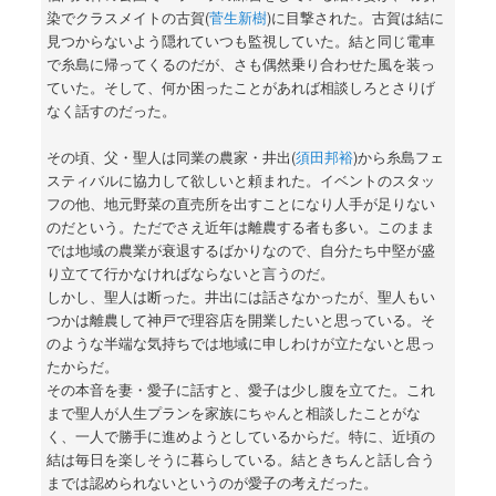
染でクラスメイトの古賀(
菅生新樹
)に目撃された。古賀は結に
見つからないよう隠れていつも監視していた。結と同じ電車
で糸島に帰ってくるのだが、さも偶然乗り合わせた風を装っ
ていた。そして、何か困ったことがあれば相談しろとさりげ
なく話すのだった。
その頃、父・聖人は同業の農家・井出(
須田邦裕
)から糸島フェ
スティバルに協力して欲しいと頼まれた。イベントのスタッ
フの他、地元野菜の直売所を出すことになり人手が足りない
のだという。ただでさえ近年は離農する者も多い。このまま
では地域の農業が衰退するばかりなので、自分たち中堅が盛
り立てて行かなければならないと言うのだ。
しかし、聖人は断った。井出には話さなかったが、聖人もい
つかは離農して神戸で理容店を開業したいと思っている。そ
のような半端な気持ちでは地域に申しわけが立たないと思っ
たからだ。
その本音を妻・愛子に話すと、愛子は少し腹を立てた。これ
まで聖人が人生プランを家族にちゃんと相談したことがな
く、一人で勝手に進めようとしているからだ。特に、近頃の
結は毎日を楽しそうに暮らしている。結ときちんと話し合う
までは認められないというのが愛子の考えだった。