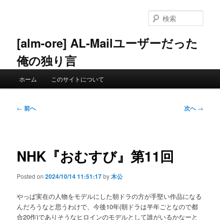
メ
イ
検
ン
索
コ
[alm-ore] AL-Mailユーザーだった
ン
俺の独り言
テ
ン
メ
ツ
ホーム
このサイトについて
イ
へ
ン
移
メ
投
動
←
前へ
次へ
→
ニ
稿
ュ
ナ
ー
ビ
ゲ
NHK『おむすび』第11回
ー
シ
Posted on
2024/10/14 11:51:17
by
木公
ョ
ン
やっぱ実在の人物をモデルにした朝ドラの方が手堅い作品になる
んだろうなと思うわけで、今後10年(朝ドラは半年ごとなので都
合20作)でありそうなヒロインのモデルとして誰がいるかなーと