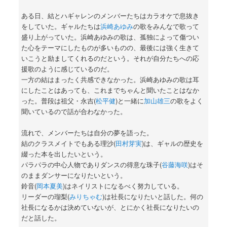
ある日、結とハギャレンのメンバーたちはカラオケで息抜き
をしていた。ギャルたちは
浜崎あゆみ
の歌をみんなで歌って
盛り上がっていた。浜崎あゆみの歌は、孤独によって傷つい
た心をテーマにしたものが多いものの、最後には強く生きて
いこうと励ましてくれるのだという。それが自分たちへの応
援歌のように感じているのだ。
一方の結はまったく共感できなかった。浜崎あゆみの歌は耳
にしたことはあっても、これまでちゃんと聞いたことはなか
った。普段は祖父・永吉(
松平健
)と一緒に
加山雄三
の歌をよく
聞いているので話が合わなかった。
流れで、メンバーたちは自分の夢を語った。
結のクラスメイトでもある理沙(
田村芽実
)は、ギャルの歴史を
綴った本を出したいという。
パラパラの中心人物でありダンスの得意な珠子(
谷藤海咲
)はそ
のままダンサーになりたいという。
鈴音(
岡本夏美
)はネイリストになるべく努力している。
リーダーの瑠梨(
みりちゃむ
)は社長になりたいと話した。何の
社長になるかは決めていないが、とにかく社長になりたいの
だと話した。