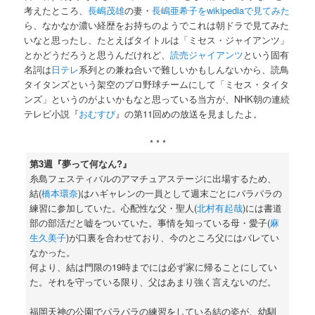
考えたところ、
長嶋茂雄
の妻・
長嶋亜希子をwikipediaで見てみた
ら、なかなか濃い経歴をお持ちのようでこれは朝ドラで見てみた
いなと思ったし、たとえばタイトルは「ミセス・ジャイアンツ」
とかどうだろうと思うんだけれど、
読売ジャイアンツ
という固有
名詞は
日テレ
系列との兼ね合いで難しいかもしんないから、読鳥
タイタンズという架空のプロ野球チームにして「ミセス・タイタ
ンズ」というのがよいかもなと思っている当方が、NHK朝の連続
テレビ小説『
おむすび
』の第11回めの放送を見ましたよ。
* * *
第3週『夢って何なん?』
糸島フェスティバルのアマチュアステージに出場するため、
結(
橋本環奈
)はハギャレンの一員として週末ごとにパラパラの
練習に参加していた。心配性な父・聖人(
北村有起哉
)には書道
部の部活だと嘘をついていた。事情を知っている母・愛子(
麻
生久美子
)が口裏を合わせており、今のところ父にはバレてい
なかった。
何より、結は門限の19時までには必ず家に帰ることにしてい
た。それを守っている限り、父はあまり強く言えないのだ。
福岡天神の公園でパラパラの練習をしている結の姿が、幼馴