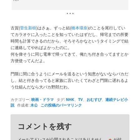
* * *
古賀(
菅生新樹
)はさぁ、ずっと結(
橋本環奈
)のことを尾行してい
てカラオケに入ったことを知っていたはずだし、帰宅までの所要
時間も計算できるのだから、そろそろかなというタイミングで結
に連絡してやればよかったのに。
何を偉そうに同じ電車で帰ってきて、俺たち付き合ってますとか
方便使ってんだよ。
門限に間に合うようにメールを送るという知恵がないならバカだ
し、結と付き合ってると家族に言いたくてわざと門限に遅れるよ
う仕組んだなら大バカ野郎だわ。
カテゴリー:
映画・ドラマ
タグ:
NHK
、
TV
、
おむすび
、
連続テレビ小
説
作成者:
木公
この投稿のパーマリンク
コメントを残す
※
メールアドレスが公開されることはありません。
が付