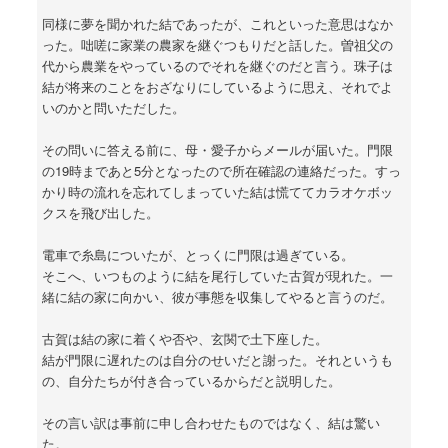
同様に夢を聞かれた結であったが、これといった意思はなか
った。咄嗟に家業の農家を継ぐつもりだと話した。曽祖父の
代から農業をやっているのでそれを継ぐのだと言う。珠子は
結が将来のことをおざなりにしているように思え、それでよ
いのかと問いただした。
その問いに答える前に、母・愛子からメールが届いた。門限
の19時まであと5分となったので所在確認の連絡だった。すっ
かり時の流れを忘れてしまっていた結は慌ててカラオケボッ
クスを飛び出した。
電車で糸島についたが、とっくに門限は過ぎている。
そこへ、いつものように結を尾行していた古賀が現れた。一
緒に結の家に向かい、彼が事態を収集してやると言うのだ。
古賀は結の家に着くや否や、玄関で土下座した。
結が門限に遅れたのは自分のせいだと謝った。それというも
の、自分たちが付き合っているからだと説明した。
その言い訳は事前に申し合わせたものではなく、結は驚い
た。