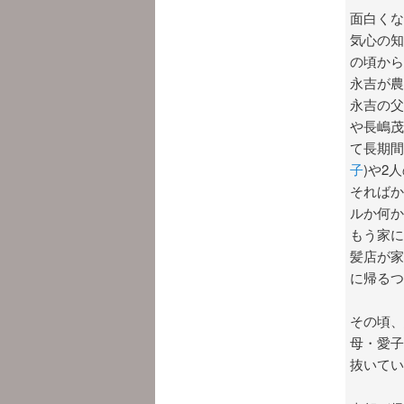
面白くな
気心の知
の頃から
永吉が農
永吉の父
や長嶋茂
て長期間
子
)や2
そればか
ルか何か
もう家に
髪店が家
に帰るつ
その頃、
母・愛子
抜いてい