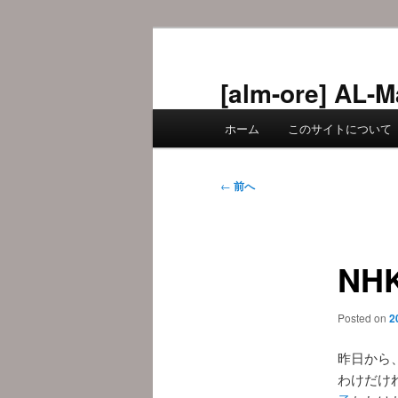
メ
イ
ン
[alm-ore] 
コ
メ
ン
ホーム
このサイトについて
イ
テ
ン
ン
メ
投
ツ
←
前へ
ニ
稿
へ
ュ
ナ
移
ー
ビ
動
NH
ゲ
ー
シ
Posted on
2
ョ
ン
昨日から
わけだけ