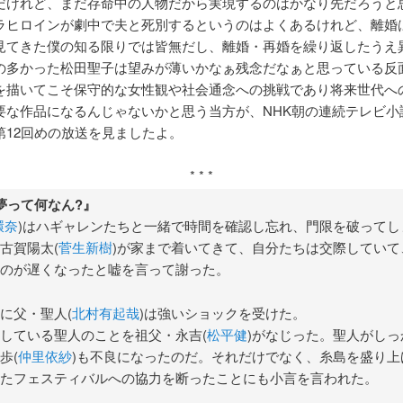
だけれど、まだ存命中の人物だから実現するのはかなり先だろうと
ラヒロインが劇中で夫と死別するというのはよくあるけれど、離婚は
見てきた僕の知る限りでは皆無だし、離婚・再婚を繰り返したうえ
の多かった松田聖子は望みが薄いかなぁ残念だなぁと思っている反
を描いてこそ保守的な女性観や社会通念への挑戦であり将来世代へ
要な作品になるんじゃないかと思う当方が、NHK朝の連続テレビ小
第12回めの放送を見ましたよ。
* * *
夢って何なん?』
環奈
)はハギャレンたちと一緒で時間を確認し忘れ、門限を破ってし
古賀陽太(
菅生新樹
)が家まで着いてきて、自分たちは交際していて
のが遅くなったと嘘を言って謝った。
に父・聖人(
北村有起哉
)は強いショックを受けた。
している聖人のことを祖父・永吉(
松平健
)がなじった。聖人がしっ
歩(
仲里依紗
)も不良になったのだ。それだけでなく、糸島を盛り上
たフェスティバルへの協力を断ったことにも小言を言われた。