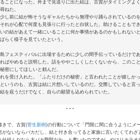
ることになった。外まで見送りに出た結は、古賀がタイミングよ
尋ねた。
少し前に結が怖そうなギャルたちから無理やり踊らされているの
それが心配で何度も見張りに行ったと白状した。助けることもで
いの結があえて一緒にいることに何か事情があるのかもしれない
ばらく様子を見ていたという。
島フェスティバルに出場するために少しの間手伝っているだけで
ればやめると説明した。話をややこしくしたくないから、このこ
秘密にしてほしいと頼んだ。
れを受け入れた。「ふたりだけの秘密」と言われたことが嬉しか
というのも、古賀は結に片想いしているのだ。交際していると言
結を庇うだけでなく、自らの願望も込められていた。
* * *
書きで、古賀(
菅生新樹
)の行動について「門限に間に合うようにメ
恵がないならバカだし、結と付き合ってると家族に言いたくてわざ
う仕組んだなら大バカ野郎だわ」と書いたのですが、やはりカラオ