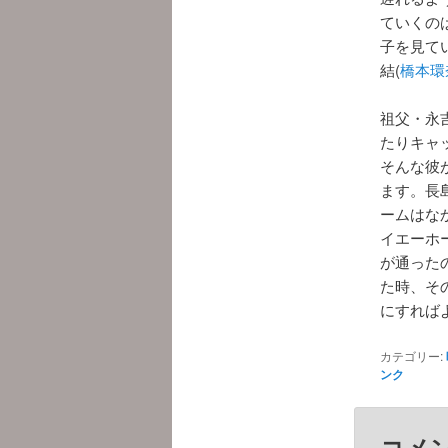
ていくの
子を見て
結(
橋本環
祖父・永吉
たりキャ
そんな彼
ます。長
ームはな
イエーホ
が通ったの
た時、そ
にすれば
カテゴリー:
ンク
コメ