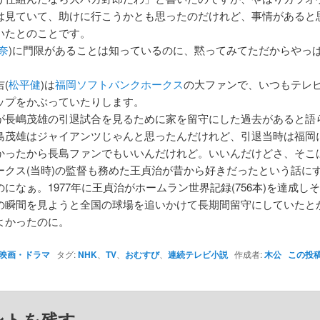
は見ていて、助けに行こうかとも思ったのだけれど、事情があると
いたとのことです。
奈
)に門限があることは知っているのに、黙ってみてただからやっ
(
松平健
)は
福岡ソフトバンクホークス
の大ファンで、いつもテレ
ップをかぶっていたりします。
が長嶋茂雄の引退試合を見るために家を留守にした過去があると語
島茂雄はジャイアンツじゃんと思ったんだけれど、引退当時は福岡
かったから長島ファンでもいいんだけれど。いいんだけどさ、そこ
ークス(当時)の監督も務めた王貞治が昔から好きだったという話に
になぁ。1977年に王貞治がホームラン世界記録(756本)を達成し
の瞬間を見ようと全国の球場を追いかけて長期間留守にしていたと
よかったのに。
映画・ドラマ
タグ:
NHK
、
TV
、
おむすび
、
連続テレビ小説
作成者:
木公
この投
ントを残す