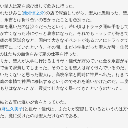
い聖人は家を飛び出して飲みに行った。
れたひみこ(
池畑慎之介
)の店で深酒しながら、聖人は愚痴った。聖
、永吉とは折り合いの悪かったことを愚痴った。
家を継いだのは渋々だったという。若い頃はトラック運転手をし
が亡くなった時にやっと農家になった。それでもトラックが好き
雄の引退試合など、国内で大きなイベントがあるごとにトラック
留守にしていたという。その間、まだ小学生だった聖人が母・佳代
人の妹たちの面倒をみて家の仕事を行った。
りか、聖人が大学に行けるよう母・佳代が貯めていた金を永吉が
で全て浪費してしまった。そのことを聖人は深く恨んでいるのだ
いたくないと思った聖人は、高校卒業と同時に神戸へ出た。行き
庭の事情で神戸に移転するというのでそれを追いかけたのだ。二
もりはなかったが、震災で仕方なく帰ってきたというのだった。
結と古賀は遅い夕食をとっていた。
(
麻生久美子
)と祖母・佳代は、ふたりが交際しているというのは方
た。魔に受けたのは聖人だけなのである。