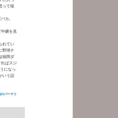
思って様
ぱバカ。
ビ中継を見
られてい
に野球チ
は福岡ダ
すればスジ
そうになっ
かいう話
稿のパーマリ