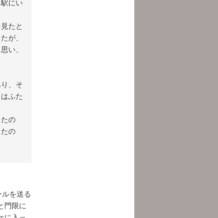
く駅にい
を見たと
きたが、
と思い、
あり、そ
とはふた
ったの
ったの
ールを送る
と門限に
ケに入っ