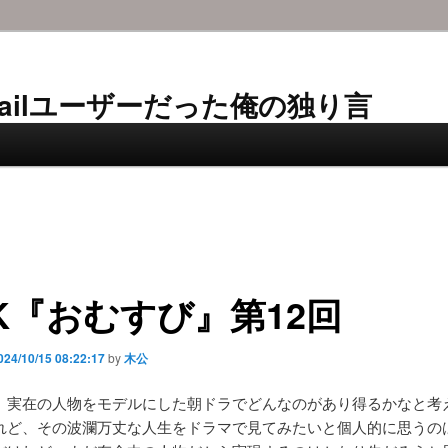
AL-Mailユーザーだった俺の独り言
K『おむすび』第12回
024/10/15 08:22:17
by
木公
、実在の人物をモデルにした朝ドラでどんなのがあり得るかなと考
れど、その波瀾万丈な人生をドラマで見てみたいと個人的に思うの