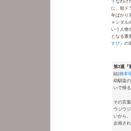
子
なわけ
に、朝ド
年ばかり
ャンダル
いう人物
となる重
すび
』の
第3週『
結(
橋本
幼馴染の
いで帰る
その言葉
ウジウジ
いから、
企画され