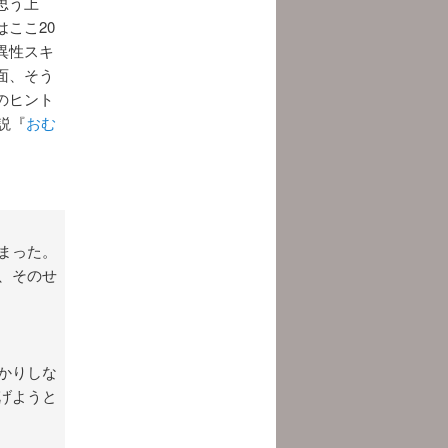
思う上
ここ20
異性スキ
面、そう
のヒント
説『
おむ
まった。
、そのせ
かりしな
げようと