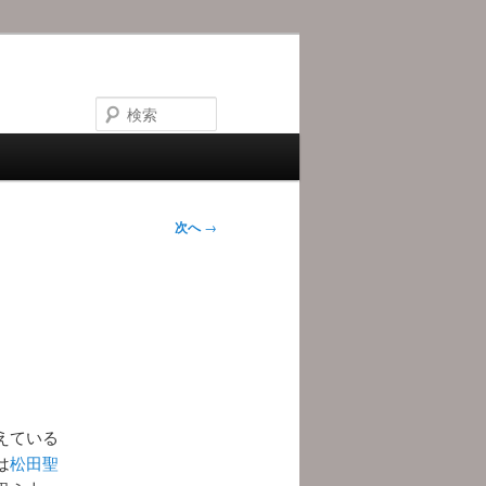
検
索
次へ
→
えている
は
松田聖