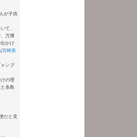
人が子供
ていて、
で、万博
で出かけ
(
宮崎美
ギャンブ
。
つけの理
度と糸島
便だと見