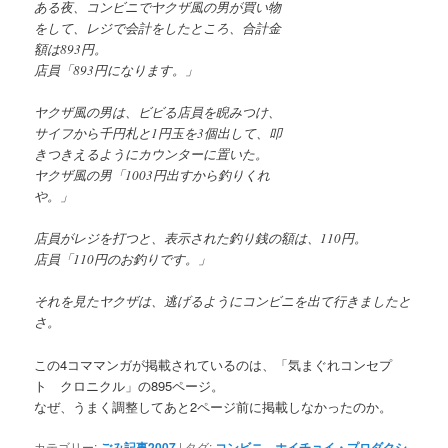
ある夜、コンビニでヤクザ風の男が買い物
をして、レジで会計をしたところ、合計金
額は893円。
店員「893円になります。」
ヤクザ風の男は、ビビる店員を睨みつけ、
サイフから千円札と1円玉を3個出して、叩
きつきえるようにカウンターに置いた。
ヤクザ風の男「1003円出すから釣りくれ
や。」
店員がレジを打つと、表示された釣り銭の額は、110円。
店員「110円のお釣りです。」
それを見たヤクザは、逃げるようにコンビニを出て行きましたと
さ。
この4コママンガが掲載されているのは、「気まぐれコンセプ
ト クロニクル」の895ページ。
なぜ、うまく調整してあと2ページ前に掲載しなかったのか。
カテゴリー:
ごみ記事2007
|
タグ:
コンビニ
、
ホイチョイ・プロダクシ