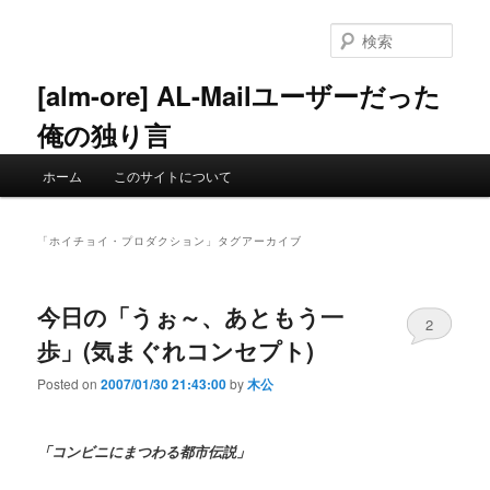
メ
サ
イ
ブ
検
ン
コ
索
コ
ン
[alm-ore] AL-Mailユーザーだった
ン
テ
俺の独り言
テ
ン
ン
ツ
メ
ツ
へ
ホーム
このサイトについて
イ
へ
移
ン
移
動
メ
動
「
ホイチョイ・プロダクション
」タグアーカイブ
ニ
ュ
ー
今日の「うぉ～、あともう一
2
歩」(気まぐれコンセプト)
Posted on
2007/01/30 21:43:00
by
木公
「コンビニにまつわる都市伝説」