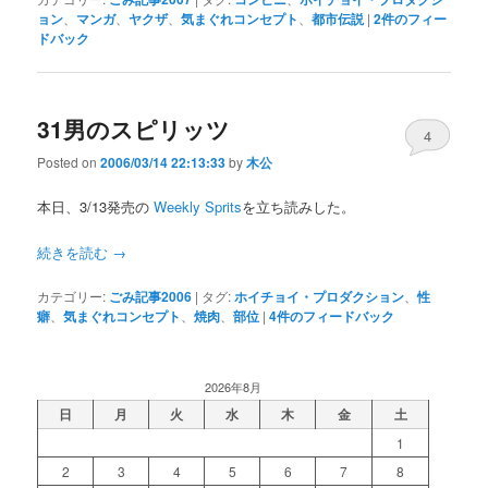
ョン
、
マンガ
、
ヤクザ
、
気まぐれコンセプト
、
都市伝説
|
2
件のフィー
ドバック
31男のスピリッツ
4
Posted on
2006/03/14 22:13:33
by
木公
本日、3/13発売の
Weekly Sprits
を立ち読みした。
続きを読む
→
カテゴリー:
ごみ記事2006
|
タグ:
ホイチョイ・プロダクション
、
性
癖
、
気まぐれコンセプト
、
焼肉
、
部位
|
4
件のフィードバック
2026年8月
日
月
火
水
木
金
土
1
2
3
4
5
6
7
8