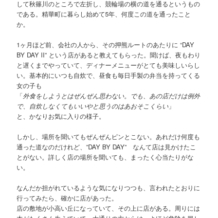
して秋篠川のところで左折し、競輪場の横の道を通るというもの
である。精華町に暮らし始めて5年、何度この道を通ったこと
か。
1ヶ月ほど前、会社の人から、その押熊ルートのあたりに “DAY
BY DAY II” という店があると教えてもらった。聞けば、夜もわり
と遅くまでやっていて、ディナーメニューがとても美味しいらし
い。基本的にいつも自炊で、昼食も毎日手製の弁当を持ってくる
女の子も
「
外食をしようとはぜんぜん思わない。でも、あの店だけは例外
で、自炊しなくてもいいやと思うのはあおそこくらい
」
と、かなりお気に入りの様子。
しかし、場所を聞いてもぜんぜんピンとこない。あれだけ何度も
通った道なのだけれど、”DAY BY DAY” なんて店は見かけたこ
とがない。詳しく店の場所を聞いても、まったく心当たりがな
い。
なんだか担がれているような気になりつつも、言われたとおりに
行ってみたら、確かに店があった。
店の敷地が小高い丘になっていて、その上に店がある。周りには