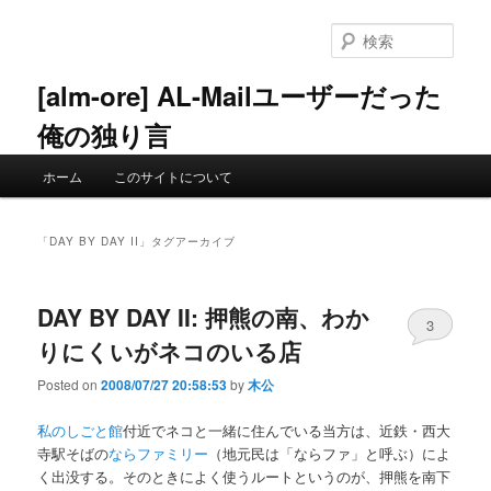
メ
サ
イ
ブ
検
ン
コ
索
コ
ン
[alm-ore] AL-Mailユーザーだった
ン
テ
俺の独り言
テ
ン
ン
ツ
メ
ツ
へ
ホーム
このサイトについて
イ
へ
移
ン
移
動
メ
動
「
DAY BY DAY II
」タグアーカイブ
ニ
ュ
ー
DAY BY DAY II: 押熊の南、わか
3
りにくいがネコのいる店
Posted on
2008/07/27 20:58:53
by
木公
私のしごと館
付近でネコと一緒に住んでいる当方は、近鉄・西大
寺駅そばの
ならファミリー
（地元民は「ならファ」と呼ぶ）によ
く出没する。そのときによく使うルートというのが、押熊を南下