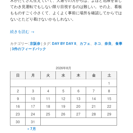
木がたくさん生えていて、大通りの方からは、よほど危険を冒し
てわき見運転でもしない限り目視するのは難しい。その上、看板
もものすごく小さくて、よくよく事前に場所を確認してからでは
ないとたどり着けないかもしれない。
続きを読む
→
カテゴリー:
京阪奈
|
タグ:
DAY BY DAY II
、
カフェ
、
ネコ
、
奈良
、
食事
|
3
件のフィードバック
2026年8月
日
月
火
水
木
金
土
1
2
3
4
5
6
7
8
9
10
11
12
13
14
15
16
17
18
19
20
21
22
23
24
25
26
27
28
29
30
31
« 7月