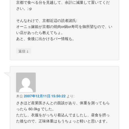
京都で食べる分を見越して、余計に減量して置いてくだ
さい。;-p
そんなわけで、京都近辺の読者諸氏:
オーニョ嫁姫が京都の焼肉or鍋or寿司を御所望なので、い
い店があったら教えてちょ。
あと、食後に出かけるバー情報も。
↓
返信
木公
2007年12月11日 15:50:22
より:
さきほど産業医さんとの面談があり、体重を測ってもら
ったら 60.0kg でした。
ただし、衣服をがっちり着込んでましたし、昼食を摂っ
た後なので、正味体重はもうちょっと軽いと思います。