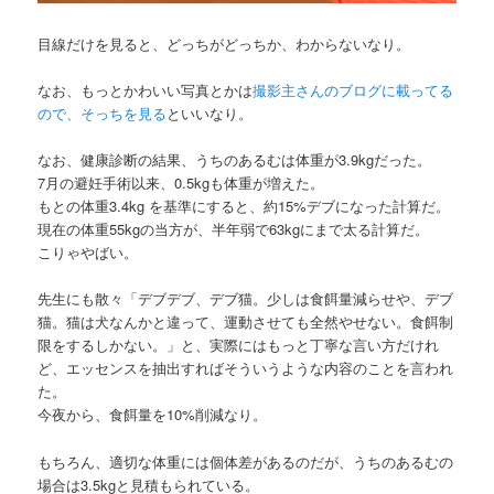
目線だけを見ると、どっちがどっちか、わからないなり。
なお、もっとかわいい写真とかは
撮影主さんのブログに載ってる
ので、そっちを見る
といいなり。
なお、健康診断の結果、うちのあるむは体重が3.9kgだった。
7月の避妊手術以来、0.5kgも体重が増えた。
もとの体重3.4kg を基準にすると、約15%デブになった計算だ。
現在の体重55kgの当方が、半年弱で63kgにまで太る計算だ。
こりゃやばい。
先生にも散々「デブデブ、デブ猫。少しは食餌量減らせや、デブ
猫。猫は犬なんかと違って、運動させても全然やせない。食餌制
限をするしかない。」と、実際にはもっと丁寧な言い方だけれ
ど、エッセンスを抽出すればそういうような内容のことを言われ
た。
今夜から、食餌量を10%削減なり。
もちろん、適切な体重には個体差があるのだが、うちのあるむの
場合は3.5kgと見積もられている。