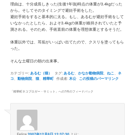
理由は、十分成長しきった(生後1年強)時点の体重が3.4kgだった
から。そしてそのタイミングで避妊手術をした。
避妊手術をすると基本的に太る。もし、あるむが避妊手術をして
いなかったとしたら、およそ3.4kgの体重が維持されていたと予
測される。そのため、手術直前の体重を理想体重とするそうだ。
体重以外では、耳垢がいっぱい出てたので、クスリを塗ってもら
った。
そんな土曜日の朝の出来事。
カテゴリー:
あるむ（猫）
タグ:
あるむ
、
かなか動物病院
、
ねこ
、
ネ
コ
、
動物病院
、
猫
、
精華町
作成者:
木公
この投稿のパーマリンク
「
精華町ネコブロガー・サミット
」への7件のフィードバック
Felice
2007年12月8日 12:37:30
より: