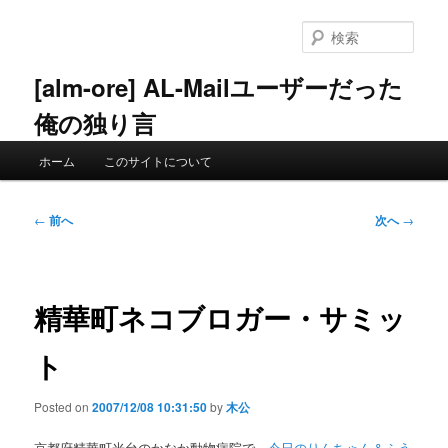
メ
イ
検
ン
索
コ
[alm-ore] AL-Mailユーザーだった
ン
俺の独り言
テ
ン
メ
ツ
ホーム
このサイトについて
イ
へ
ン
移
メ
投
動
←
前へ
次へ
→
ニ
稿
ュ
ナ
ー
ビ
ゲ
精華町ネコブロガー・サミッ
ー
シ
ト
ョ
ン
Posted on
2007/12/08 10:31:50
by
木公
京都府精華町光台のかなか動物病院で、
今日のりんちゃん＆ふう