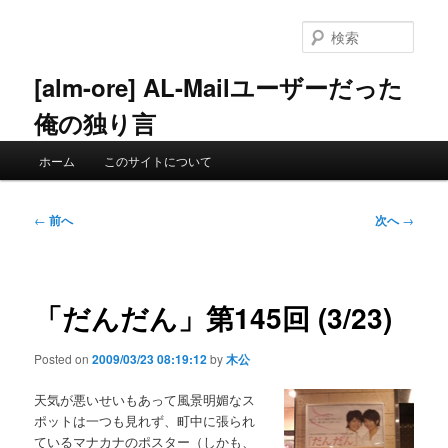
メ
イ
検
ン
索
コ
[alm-ore] AL-Mailユーザーだった
ン
俺の独り言
テ
ン
メ
ツ
ホーム
このサイトについて
イ
へ
ン
移
メ
投
動
←
前へ
次へ
→
ニ
稿
ュ
ナ
ー
ビ
ゲ
「だんだん」第145回 (3/23)
ー
シ
Posted on
2009/03/23 08:19:12
by
木公
ョ
ン
天気が悪いせいもあって風景明媚なス
ポットは一つも見れず、町中に張られ
ているマナカナのポスター（しかも、