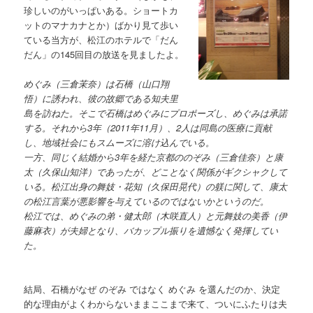
珍しいのがいっぱいある。ショートカ
ットのマナカナとか）ばかり見て歩い
ている当方が、松江のホテルで「だん
だん」の145回目の放送を見ましたよ。
めぐみ（三倉茉奈）は石橋（山口翔
悟）に誘われ、彼の故郷である知夫里
島を訪ねた。そこで石橋はめぐみにプロポーズし、めぐみは承諾
する。それから3年（2011年11月）、2人は同島の医療に貢献
し、地域社会にもスムーズに溶け込んでいる。
一方、同じく結婚から3年を経た京都ののぞみ（三倉佳奈）と康
太（久保山知洋）であったが、どことなく関係がギクシャクして
いる。松江出身の舞妓・花知（久保田晃代）の躾に関して、康太
の松江言葉が悪影響を与えているのではないかというのだ。
松江では、めぐみの弟・健太郎（木咲直人）と元舞妓の美香（伊
藤麻衣）が夫婦となり、バカップル振りを遺憾なく発揮してい
た。
結局、石橋がなぜ のぞみ ではなく めぐみ を選んだのか、決定
的な理由がよくわからないままここまで来て、ついにふたりは夫