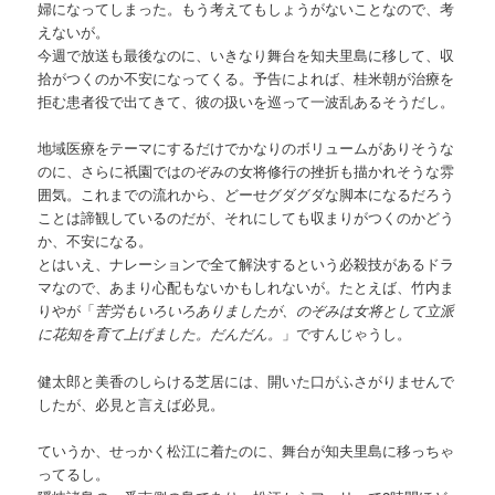
婦になってしまった。もう考えてもしょうがないことなので、考
えないが。
今週で放送も最後なのに、いきなり舞台を知夫里島に移して、収
拾がつくのか不安になってくる。予告によれば、桂米朝が治療を
拒む患者役で出てきて、彼の扱いを巡って一波乱あるそうだし。
地域医療をテーマにするだけでかなりのボリュームがありそうな
のに、さらに祇園ではのぞみの女将修行の挫折も描かれそうな雰
囲気。これまでの流れから、どーせグダグダな脚本になるだろう
ことは諦観しているのだが、それにしても収まりがつくのかどう
か、不安になる。
とはいえ、ナレーションで全て解決するという必殺技があるドラ
マなので、あまり心配もないかもしれないが。たとえば、竹内ま
りやが「
苦労もいろいろありましたが、のぞみは女将として立派
に花知を育て上げました。だんだん。
」ですんじゃうし。
健太郎と美香のしらける芝居には、開いた口がふさがりませんで
したが、必見と言えば必見。
ていうか、せっかく松江に着たのに、舞台が知夫里島に移っちゃ
ってるし。