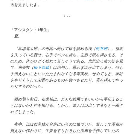
送を見ましたよ。
* * *
「アシスタント1年生」
夏。
『墓場鬼太郎』の再開へ向けて根を詰める茂（
向井理
）。肩腕
を失っている茂は、右手でペンを持ち、左肩で紙を押さえる。そ
のため、体がひどく捻れて苦しそうである。鬼気迫る彼の姿を見
て、布美枝（
松下奈緒
）は絶句し、思わず涙が出てしまう。何も
手伝えないことにいたたまれなくなる布美枝。せめてもと、家計
をやりくりして栄養のあるものを食べさせたり、肩を揉んでやっ
たりするのだった。
締め切り前日。布美枝は、どんな雑用でもいいから手伝えるこ
とはないかと声を掛ける。しかし、素人は口出しするなと一喝さ
れてしまった。
夜中、茂は布美枝が台所にいるのに気づいた。貧しくて湿布が
買えない代わりに、生姜をすりおろした湿布を手作していたの