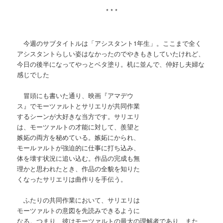
* * *
今週のサブタイトルは「アシスタント1年生」。ここまで全く
アシスタントらしい姿はなかったのでやきもきしていたけれど、
今日の後半になってやっとベタ塗り。机に並んで、仲好し夫婦な
感じでした
冒頭にも書いた通り、映画『アマデウ
ス』でモーツァルトとサリエリが共同作業
するシーンが大好きな当方です。サリエリ
は、モーツァルトの才能に対して、羨望と
嫉妬の両方を秘めている。嫉妬にかられ、
モールァルトが強迫的に仕事に打ち込み、
体を壊す状況に追い込む。作品の完成も無
理かと思われたとき、作品の全貌を知りた
くなったサリエリは曲作りを手伝う。
ふたりの共同作業において、サリエリは
モーツァルトの意図を先読みできるように
なる。つまり、彼はモーツァルトの最大の理解者であり、また、