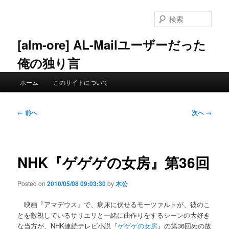
メ
イ
検
ン
索
コ
[alm-ore] AL-Mailユーザーだった
ン
俺の独り言
テ
ン
メ
ツ
ホーム
このサイトについて
イ
へ
ン
移
メ
投
動
←
前へ
次へ
→
ニ
稿
ュ
ナ
ー
ビ
ゲ
NHK『ゲゲゲの女房』第36回
ー
シ
Posted on
2010/05/08 09:03:30
by
木公
ョ
ン
映画『アマデウス』で、病床に伏せるモーツァルトが、彼のこ
とを敵視しているサリエリと一緒に曲作りをするシーンの大好き
な当方が、NHK連続テレビ小説『
ゲゲゲの女房
』の第36回めの放