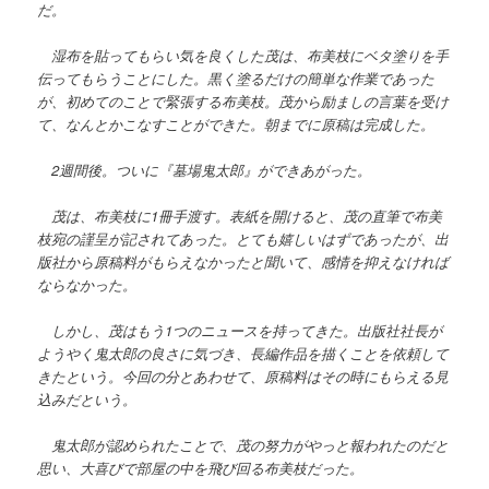
だ。
湿布を貼ってもらい気を良くした茂は、布美枝にベタ塗りを手
伝ってもらうことにした。黒く塗るだけの簡単な作業であった
が、初めてのことで緊張する布美枝。茂から励ましの言葉を受け
て、なんとかこなすことができた。朝までに原稿は完成した。
2週間後。ついに『墓場鬼太郎』ができあがった。
茂は、布美枝に1冊手渡す。表紙を開けると、茂の直筆で布美
枝宛の謹呈が記されてあった。とても嬉しいはずであったが、出
版社から原稿料がもらえなかったと聞いて、感情を抑えなければ
ならなかった。
しかし、茂はもう1つのニュースを持ってきた。出版社社長が
ようやく鬼太郎の良さに気づき、長編作品を描くことを依頼して
きたという。今回の分とあわせて、原稿料はその時にもらえる見
込みだという。
鬼太郎が認められたことで、茂の努力がやっと報われたのだと
思い、大喜びで部屋の中を飛び回る布美枝だった。