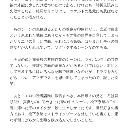
彼の才能に少しだけ近づいたのである。けれども、時折先読みに
失敗するなど、結局サリエリはモーツァルトの足元にも及ばなか
ったことが描かれる。
あのシーンの鬼気迫るふたりの映像が印象的だし、宮廷作曲家
という恵まれた地位にありながらも才能の限界を自覚してしまっ
たサリエリの苦しい内面、それによる嫉妬、はたまた仕事への情
熱などが入り乱れていて、ゾクゾクするシーンなのである。
今日の茂と布美枝の共同作業のシーンは、ライバル同士の共作
でもないし、複雑な内面の葛藤などがあるわけではない。対照と
して言及するにはいろんな意味で筋違いなのだが、ドラマをみな
がら、つい『アマデウス』を思い出してしまったので、記した次
第。
あと、エロい読者諸氏に報告すべき、本日最大の見どころは冒
頭3分。真夏なのに閉めきった家の中のシーン。松下奈緒の二の
腕に浮いた汗のメイクが、妙に生々しかったです。童顔好きの当
方であり、松下奈緒はストライクゾーンを外している当方も、思
わず朝っぱらから生唾を飲み込んでしまいました。