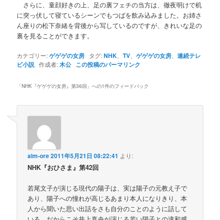
さらに、童顔好きの上、足の裏フェチの当方は、徹夜明けで机
に突っ伏して寝ているシーンでもつばを飲み込みました。お姉さ
ん座りの松下奈緒を背後から写しているのですが、きれいな足の
裏を見ることができます。
カテゴリー:
ゲゲゲの女房
タグ:
NHK
、
TV
、
ゲゲゲの女房
、
連続テレ
ビ小説
作成者:
木公
この投稿のパーマリンク
「
NHK『ゲゲゲの女房』第36回
」への1件のフィードバック
alm-ore
2011年5月21日 08:22:41
より:
NHK『おひさま』第42回
若尾文子が演じる現代の陽子は、実は陽子の元教え子で
あり、陽子への憧れが高じるあまり本人になりきり、本
人から聞いた思い出話をさも自分のことのように話して
いる、だからこそ井上真央が演じる若い陽子との違和感