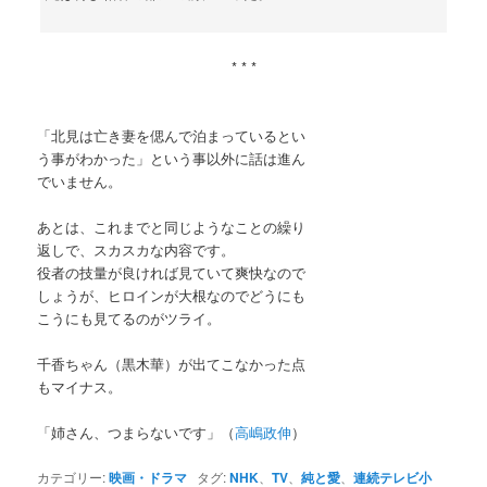
* * *
「北見は亡き妻を偲んで泊まっているとい
う事がわかった」という事以外に話は進ん
でいません。
あとは、これまでと同じようなことの繰り
返しで、スカスカな内容です。
役者の技量が良ければ見ていて爽快なので
しょうが、ヒロインが大根なのでどうにも
こうにも見てるのがツライ。
千香ちゃん（黒木華）が出てこなかった点
もマイナス。
「姉さん、つまらないです」（
高嶋政伸
）
カテゴリー:
映画・ドラマ
タグ:
NHK
、
TV
、
純と愛
、
連続テレビ小