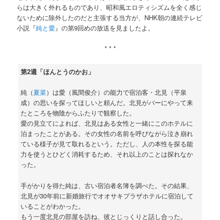
らは大きく外れるものであり、昭和風エロティシズムを全く感じ
ないために除外したのだと主張する当方が、NHK朝の連続テレビ
小説『
純と愛
』の第9回めの放送を見ましたよ。
* * *
第2週「ほんとうのかお」
純（
夏菜
）は愛（風間俊介）の能力で宿泊客・北見（平泉
成）の思いを探ってほしいと頼んだ。北見がバーにやって来
たところを物陰からふたりで観察した。
愛の見立てによれば、北見はある女性と一緒にこのホテルに
泊まったことがある。その女性の名前を呼びながら泣き崩れ
ている様子が見て取れるという。ただし、人の本性を探る能
力を使うとひどく消耗するため、それ以上のことは探れなか
った。
手がかりを得た純は、古い宿泊者名簿を調べた。その結果、
北見が30年前に新婚旅行でオオサキプラザホテルに宿泊して
いることがわかった。
もう一度北見の部屋を訪ね、彼とじっくりと話し合った。