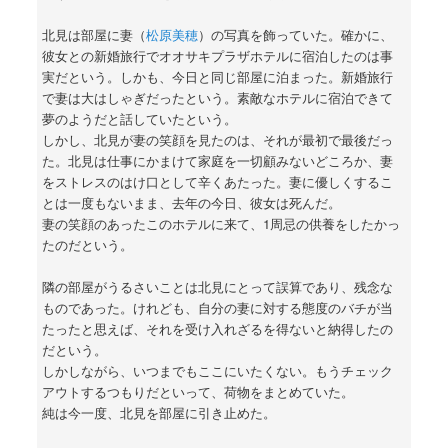
北見は部屋に妻（
松原美穂
）の写真を飾っていた。確かに、
彼女との新婚旅行でオオサキプラザホテルに宿泊したのは事
実だという。しかも、今日と同じ部屋に泊まった。新婚旅行
で妻は大はしゃぎだったという。素敵なホテルに宿泊できて
夢のようだと話していたという。
しかし、北見が妻の笑顔を見たのは、それが最初で最後だっ
た。北見は仕事にかまけて家庭を一切顧みないどころか、妻
をストレスのはけ口として辛くあたった。妻に優しくするこ
とは一度もないまま、去年の今日、彼女は死んだ。
妻の笑顔のあったこのホテルに来て、1周忌の供養をしたかっ
たのだという。
隣の部屋がうるさいことは北見にとって誤算であり、残念な
ものであった。けれども、自分の妻に対する態度のバチが当
たったと思えば、それを受け入れざるを得ないと納得したの
だという。
しかしながら、いつまでもここにいたくない。もうチェック
アウトするつもりだといって、荷物をまとめていた。
純は今一度、北見を部屋に引き止めた。