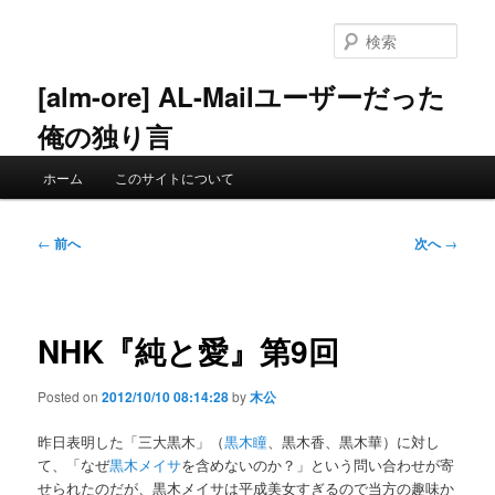
メ
イ
検
ン
索
コ
[alm-ore] AL-Mailユーザーだった
ン
俺の独り言
テ
ン
メ
ツ
ホーム
このサイトについて
イ
へ
ン
移
メ
投
動
←
前へ
次へ
→
ニ
稿
ュ
ナ
ー
ビ
ゲ
NHK『純と愛』第9回
ー
シ
Posted on
2012/10/10 08:14:28
by
木公
ョ
ン
昨日表明した「三大黒木」（
黒木瞳
、黒木香、黒木華）に対し
て、「なぜ
黒木メイサ
を含めないのか？」という問い合わせが寄
せられたのだが、黒木メイサは平成美女すぎるので当方の趣味か