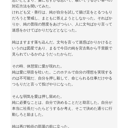
対応方法を聞いてみた。
けれども父・善行は、純が自分を試して揚げ足をとるつもり
だろうと警戒し、まともに答えようとしなかった。そればか
りか、純の普段の態度をあげつらい、人に文句ばかり言って
迷惑をかけてばかりだなどとなじった。
純はますます落ち込んだ。文句を言って迷惑ばかりかけると
いうのは図星であり、まるで今日の純を宮古島から千里眼で
見られているかのようだったからだ。
その時、休憩室に愛が現れた。
純は愛に弱音を吐いた。このホテルで自分の理想を実現する
のは不可能だ、自分を押し殺して、命じられる仕事だけやる
つもりだと言って投げやりになった。
そんな弱気を愛は押し留めた。
純に必要なことは、自分で決めることだと助言した。自分が
本当に社長だったらどうするか考え、そこで決めた通りに行
動しろと励ました。
純は再び粕谷の部屋の前に立った。