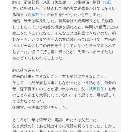
純は、宿泊部長・米田（矢島健一）と指導係・桐野（
吉田
羊
）に相談した。大騒ぎして他の客に迷惑をかけてばかりい
る粕谷（
近藤芳正
）の宿泊を拒否したいと申し出た。
当然、米田は猛反対した。製薬会社の総務部長として贔屓に
してもらっている粕谷の機嫌を損ねると、年間で1億円以上の
売上を失うことになる。そんなことは到底できないのだ。桐
野からも、いつまでも一人の客に関わってばかりで、本来の
ベルガールとしての任務を全うしていないと言って叱られて
しまった。慌てて持ち場に帰ったが、先輩ベルボーイたちに
もひどくなじられてしまった。
純は落ち込んだ。
本来の仕事ができないこと、客を笑顔にできないこと。
そして、北見が妻を大事にしなかったという話から、自分の
母（森下愛子）のことが思い出された。父（
武田鉄矢
）も母
のことをあまり大事にしていない。そう思うと、母が恋しく
て仕方なくなった。
休憩室から実家に電話をかけた。
ところが、母は留守で、電話に出たのは父だった。
父と犬猿の仲である純はすぐに電話を切ろうとした。しかし
思いとどまり、藁にもすがる思いで、騒いでうるさい客への