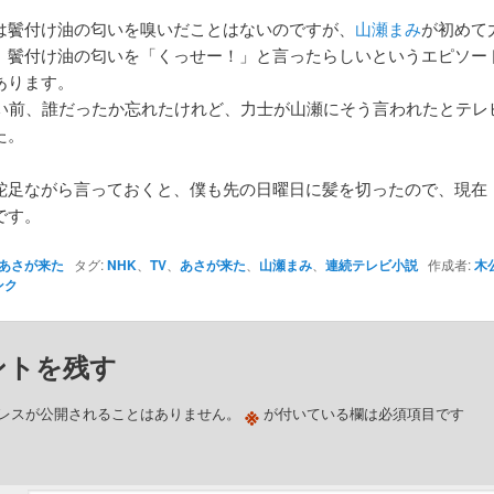
は鬢付け油の匂いを嗅いだことはないのですが、
山瀬まみ
が初めて
、鬢付け油の匂いを「くっせー！」と言ったらしいというエピソー
あります。
らい前、誰だったか忘れたけれど、力士が山瀬にそう言われたとテレ
た。
蛇足ながら言っておくと、僕も先の日曜日に髪を切ったので、現在
です。
あさが来た
タグ:
NHK
、
TV
、
あさが来た
、
山瀬まみ
、
連続テレビ小説
作成者:
木
ンク
ントを残す
※
レスが公開されることはありません。
が付いている欄は必須項目です