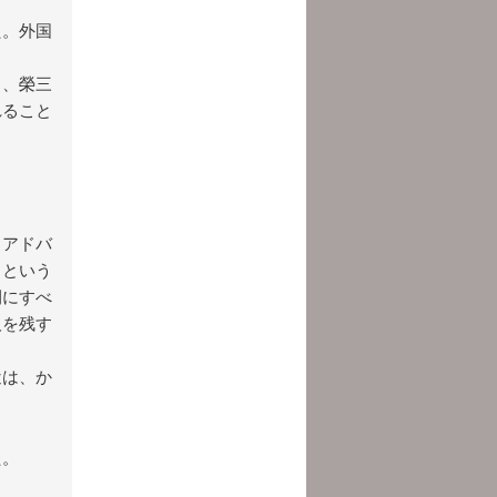
た。外国
く、榮三
れること
うアドバ
るという
間にすべ
人を残す
近は、か
。
た。