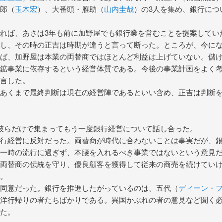
郎（
玉木宏
）、大番頭・雁助（
山内圭哉
）の3人を集め、銀行につ
れば、あさは3年も前に加野屋でも銀行業を営むことを提案してい
し、その時の正吉は時期が違うと言って断った。ところが、今に
ば、加野屋は本業の両替商ではほとんど利益は上げていない。儲
鉱事業に依存するという経営体質である。今後の事業計画をよく
言した。
あくまで最終判断は現在の経営陣であるといい含め、正吉は判断
彼らだけで集まってもう一度銀行経営について話し合った。
行経営に反対だった。両替商が時代に合わないことは事実だが、
一時の流行に過ぎず、本腰を入れるべき事業ではないという意見
両替商の伝統を守り、優良顧客を獲得して従来の商売を続けてい
。
同意だった。銀行を推進したがっているのは、五代（
ディーン・
洋行帰りの者たちばかりである。異国かぶれの者の意見など聞く
た。