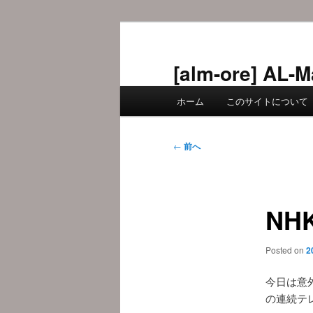
メ
イ
ン
[alm-ore] 
コ
メ
ン
ホーム
このサイトについて
イ
テ
ン
ン
メ
投
ツ
←
前へ
ニ
稿
へ
ュ
ナ
移
ー
ビ
動
NH
ゲ
ー
シ
Posted on
2
ョ
ン
今日は意
の連続テ