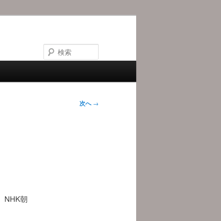
検
索
次へ
→
NHK朝