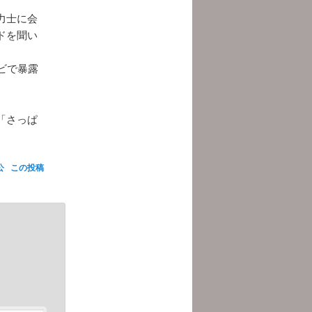
力士に会
ドを聞い
ビで暴露
「さっぱ
公
この投稿