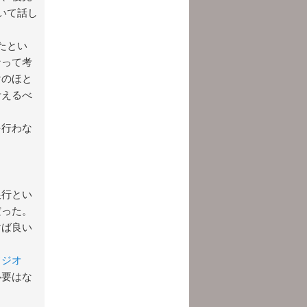
いて話し
たとい
なって考
けのほと
考えるべ
を行わな
銀行とい
だった。
けば良い
フジオ
必要はな