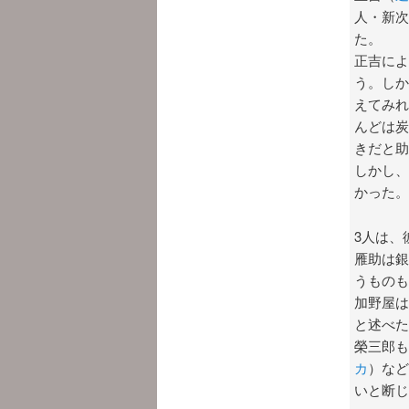
人・新次
た。
正吉によ
う。しか
えてみれ
んどは炭
きだと助
しかし、
かった。
3人は、
雁助は銀
うものも
加野屋は
と述べた
榮三郎も
カ
）など
いと断じ