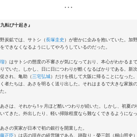
* * *
『九転び十起き』
野炭鉱では、サトシ（
長塚圭史
）が密かに企みを抱いていた。加
をできなくなるようにしてやろうしているのだった。
瑠
）はサトシの態度の不審さが気になっており、本心がわかるま
りでいた。しかし、日に日につわりが酷くなるばかりである。新
促され、亀助（
三宅弘城
）だけを残して大阪に帰ることになった
く者たちは、あさを明るく送り出した。それはまるで大きな家族
た。
あさは、それから1ヶ月ほど酷いつわりが続いた。しかし、初夏の
いてきた。外出したり、軽い掃除程度なら難なくできるようにな
あさの実家が日本で初の銀行を開業した。
藤正臣
）は店の現在の経営陣である、跡取り・榮三郎（桐山照史