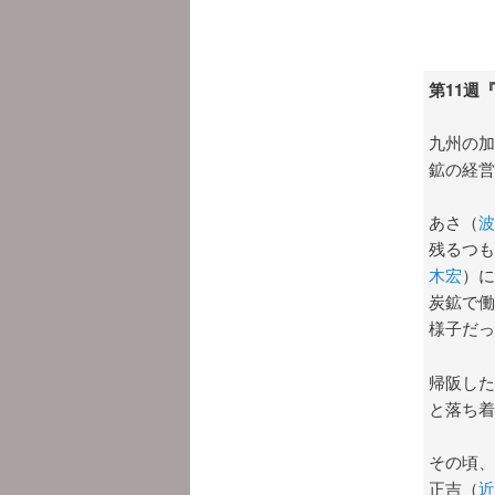
第11週
九州の加
鉱の経営
あさ（
波
残るつも
木宏
）に
炭鉱で働
様子だっ
帰阪した
と落ち着
その頃、
正吉（
近