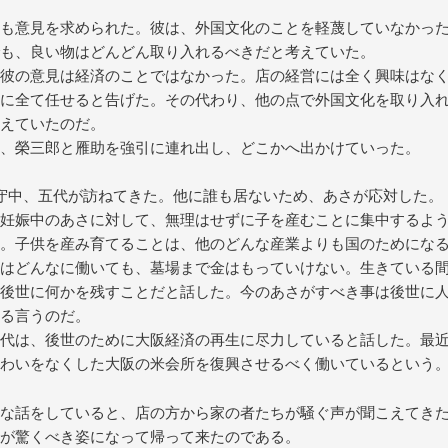
も意見を求められた。彼は、外国文化のことを軽蔑していなかっ
も、良い物はどんどん取り入れるべきだと考えていた。
彼の意見は経済のことではなかった。店の経営には全く興味はな
に全て任せると告げた。その代わり、他の点で外国文化を取り入
えていたのだ。
、榮三郎と雁助を強引に連れ出し、どこかへ出かけていった。
守中、五代が訪ねてきた。他に誰も居ないため、あさが応対した。
妊娠中のあさに対して、無理はせずに子を産むことに集中するよ
。子供を産み育てることは、他のどんな産業よりも国のためにな
はどんなに働いても、墓場まで金はもっていけない。生きている
後世に何かを残すことだと話した。今のあさがすべき事は後世に
る言うのだ。
代は、後世のために大阪経済の再生に尽力していると話した。最
わいをなくした大阪の米会所を復興させるべく働いているという
な話をしていると、店の方から家の者たちが騒ぐ声が聞こえてき
が驚くべき姿になって帰って来たのである。