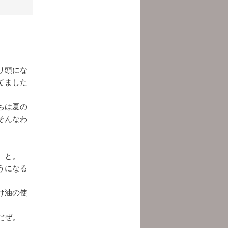
リ頭にな
てました
ちは夏の
そんなわ
、と。
うになる
け油の使
だぜ。