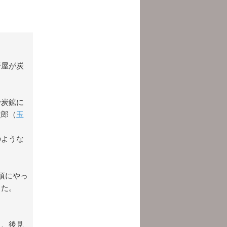
野屋が炭
で炭鉱に
次郎（
玉
。
のような
頃にやっ
った。
）、後見