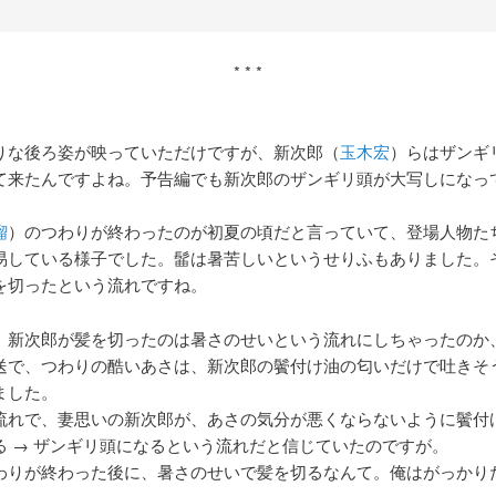
* * *
りな後ろ姿が映っていただけですが、新次郎（
玉木宏
）らはザンギ
て来たんですよね。予告編でも新次郎のザンギリ頭が大写しになっ
瑠
）のつわりが終わったのが初夏の頃だと言っていて、登場人物た
易している様子でした。髷は暑苦しいというせりふもありました。
を切ったという流れですね。
、新次郎が髪を切ったのは暑さのせいという流れにしちゃったのか
送で、つわりの酷いあさは、新次郎の鬢付け油の匂いだけで吐きそ
ました。
流れで、妻思いの新次郎が、あさの気分が悪くならないように鬢付
る → ザンギリ頭になるという流れだと信じていたのですが。
わりが終わった後に、暑さのせいで髪を切るなんて。俺はがっかり