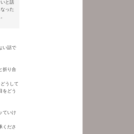
ないと話
くなった
た。
ない話で
と折り合
をどうして
目をどう
ッていけ
承くださ