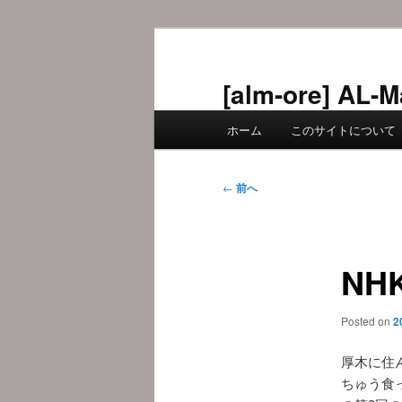
メ
イ
ン
[alm-ore] 
コ
メ
ン
ホーム
このサイトについて
イ
テ
ン
ン
メ
投
ツ
←
前へ
ニ
稿
へ
ュ
ナ
移
ー
ビ
動
NH
ゲ
ー
シ
Posted on
2
ョ
ン
厚木に住
ちゅう食