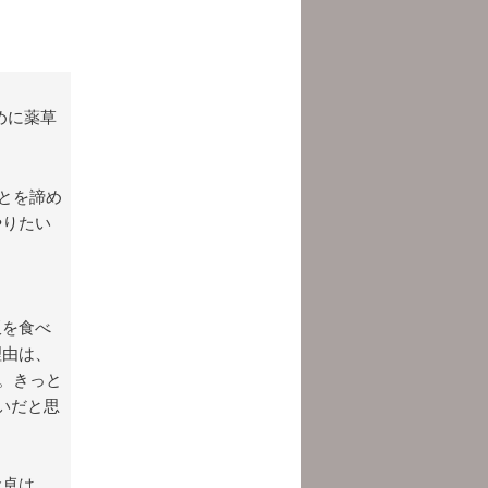
めに薬草
とを諦め
やりたい
飯を食べ
理由は、
。きっと
いだと思
食卓は、