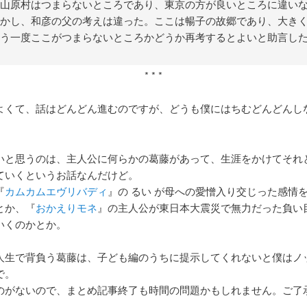
山原村はつまらないところであり、東京の方が良いところに違い
かし、和彦の父の考えは違った。ここは暢子の故郷であり、大き
う一度ここがつまらないところかどうか再考するとよいと助言し
* * *
よくて、話はどんどん進むのですが、どうも僕にはちむどんどんし
いと思うのは、主人公に何らかの葛藤があって、生涯をかけてそれ
ていくというお話なんだけど。
『
カムカムエヴリバディ
』の るい が母への愛憎入り交じった感情
とか、『
おかえりモネ
』の主人公が東日本大震災で無力だった負い
いくのかとか。
人生で背負う葛藤は、子ども編のうちに提示してくれないと僕はノ
で。
のがないので、まとめ記事終了も時間の問題かもしれません。ご了