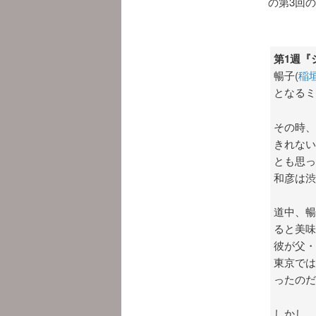
の第3回
第1週『
暢子(
稲
となるミ
その時、
きれない
とも思っ
和彦は渋
道中、暢
ると美味
彼が父・
東京では
ったのだ
しかし、