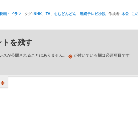
映画・ドラマ
タグ:
NHK
、
TV
、
ちむどんどん
、
連続テレビ小説
作成者:
木公
こ
ントを残す
※
レスが公開されることはありません。
が付いている欄は必須項目です
※