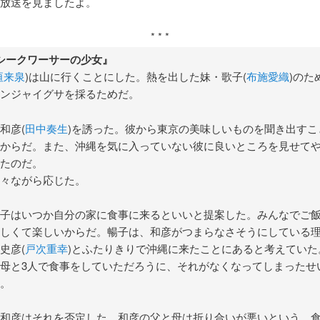
の放送を見ましたよ。
* * *
シークワーサーの少女』
垣来泉
)は山に行くことにした。熱を出した妹・歌子(
布施愛織
)のた
ンジャイグサを採るためだ。
和彦(
田中奏生
)を誘った。彼から東京の美味しいものを聞き出すこ
からだ。また、沖縄を気に入っていない彼に良いところを見せて
たのだ。
々ながら応じた。
子はいつか自分の家に食事に来るといいと提案した。みんなでご
しくて楽しいからだ。暢子は、和彦がつまらなさそうにしている
史彦(
戸次重幸
)とふたりきりで沖縄に来たことにあると考えていた
母と3人で食事をしていただろうに、それがなくなってしまったせ
。
和彦はそれを否定した。和彦の父と母は折り合いが悪いという。