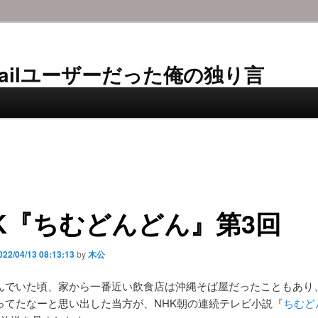
AL-Mailユーザーだった俺の独り言
K『ちむどんどん』第3回
022/04/13 08:13:13
by
木公
んでいた頃、家から一番近い飲食店は沖縄そば屋だったこともあり
ってたなーと思い出した当方が、NHK朝の連続テレビ小説『
ちむど