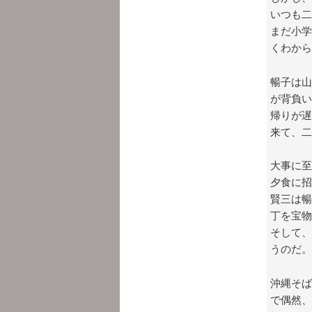
いつも二
まだ小学
くわから
暢子は山
が背負い
帰りが遅
来て、二
大事に至
夕食に招
賢三は暢
丁を宝物
そして、
うのだ。
沖縄そば
で偶然、