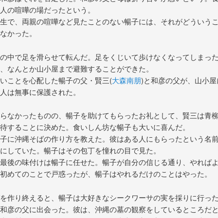
人の喧嘩の場だったという。
生で、両親の喧嘩など見たことのない暢子には、それがどういう
なかった。
の中で足を滑らせて転んだ。足をくじいて歩けなくなってしまっ
、なんとか山小屋まで避難することができた。
いことを心配した暢子の父・賢三(
大森南朋
)と和彦の父が、山小屋
人は無事に保護された。
らなかったものの、暢子を助けてもらったお礼として、賢三は青
待することに決めた。食いしん坊な暢子も大いに喜んだ。
子に沖縄そばの作り方を教えた。彼はある人にもらったという名
にしていた。暢子はその包丁を憧れの目で見た。
最後の味付けは暢子に任せた。暢子が自分の信じる通り、やれば
初めてのことで戸惑ったが、暢子はやれるだけのことはやった。
を作り終えると、暢子は大好きなシークワーサの実を採りに行っ
和彦の父に出会った。彼は、沖縄の墓の観察をしているところだ