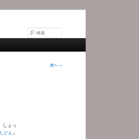
検
索
次へ
→
、しょっ
んどん
』