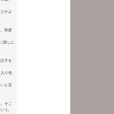
ことかよ
た。和彦
に探しに
柳父子を
前入り包
よいと言
た。そこ
という。