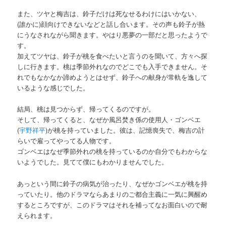
また、ツヤと梅吉は、鈴子だけは死なせるわけにはいかない、
(誰かに)顔向けできないなどと話し合います。その声も鈴子が熱
にうなされながら聞きます。やはり悪夢の一部だと思ったようで
す。
加えてツヤは、鈴子が桃を食べたいと言うのを聞いて、方々へ探
しに行きます。桃は季節外れなのでどこでも入手できません。そ
れでもなかなか諦めようとはせず、鈴子への献身が常軌を逸して
いるような感じでした。
結局、桃は見つからず、帰ってくるのですが。
そして、帰ってくると、なぜか風呂焚き係の使用人・ゴンベエ
(
宇野祥平
)が桃を持っていました。彼は、記憶喪失で、梅吉の計
らいで雇ってやってる人物です。
ゴンベエはなぜ季節外れの桃を持っているのか自分でもわからな
いようでした。見てて僕にもわかりませんでした。
あっという間に鈴子の病気が治ったり、なぜかゴンベエが桃を持
っていたり。他のドラマならあまりのご都合主義に一気に興醒め
するところですが、このドラマはそれを補ってなお面白いので耐
えられます。