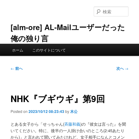
メ
イ
検
ン
索
コ
[alm-ore] AL-Mailユーザーだった
ン
俺の独り言
テ
ン
メ
ツ
ホーム
このサイトについて
イ
へ
ン
移
メ
投
動
←
前へ
次へ
→
ニ
稿
ュ
ナ
ー
ビ
ゲ
NHK『ブギウギ』第9回
ー
シ
Posted on
2023/10/12 08:23:43
by
木公
ョ
ン
とある女子から「せっちゃん(
斉藤和義
)の『彼女は言った』を聞
いてください。特に、後半の一人掛け合いのところ(2:45あたり
から)」と言われて聞いてみたけれど、女子相手になんとコメン