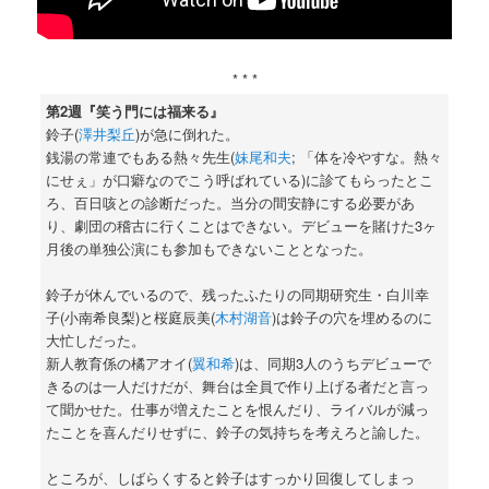
* * *
第2週『笑う門には福来る』
鈴子(
澤井梨丘
)が急に倒れた。
銭湯の常連でもある熱々先生(
妹尾和夫
; 「体を冷やすな。熱々
にせぇ」が口癖なのでこう呼ばれている)に診てもらったとこ
ろ、百日咳との診断だった。当分の間安静にする必要があ
り、劇団の稽古に行くことはできない。デビューを賭けた3ヶ
月後の単独公演にも参加もできないこととなった。
鈴子が休んでいるので、残ったふたりの同期研究生・白川幸
子(小南希良梨)と桜庭辰美(
木村湖音
)は鈴子の穴を埋めるのに
大忙しだった。
新人教育係の橘アオイ(
翼和希
)は、同期3人のうちデビューで
きるのは一人だけだが、舞台は全員で作り上げる者だと言っ
て聞かせた。仕事が増えたことを恨んだり、ライバルが減っ
たことを喜んだりせずに、鈴子の気持ちを考えろと諭した。
ところが、しばらくすると鈴子はすっかり回復してしまっ