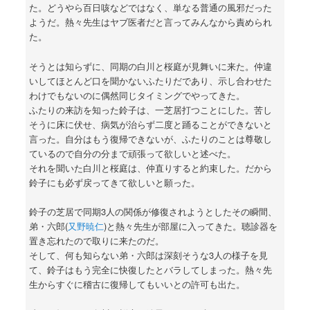
た。どうやら百日咳などではなく、単なる普通の風邪だった
ようだ。熱々先生はヤブ医者だと言ってみんなから責められ
た。
そうとは知らずに、同期の白川と桜庭が見舞いに来た。仲違
いしてほとんど口を聞かないふたりだであり、示し合わせた
わけでもないのに偶然同じタイミングでやってきた。
ふたりの来訪を知った鈴子は、一芝居打つことにした。苦し
そうに床に伏せ、病気が治らず二度と踊ることができないと
言った。自分はもう復帰できないが、ふたりのことは尊敬し
ているので自分の分まで頑張って欲しいと述べた。
それを聞いた白川と桜庭は、仲直りすると約束した。だから
鈴子にも必ず戻ってきて欲しいと願った。
鈴子の芝居で同期3人の関係が修復されようとしたその瞬間、
弟・六郎(
又野暁仁
)と熱々先生が部屋に入ってきた。聴診器を
置き忘れたので取りに来たのだ。
そして、何も知らない弟・六郎は深刻そうな3人の様子を見
て、鈴子はもう完全に快復したとバラしてしまった。熱々先
生からすぐに稽古に復帰してもいいとの許可も出た。