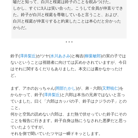
嘘だと知って、白川と桜庭は鈴子のことを睨みつけた。
しかし、すぐに3人は笑い合った。こうして全員が仲直りでき
た。鈴子が白川と桜庭を尊敬していると言うこと、および、
白川と桜庭が仲直りすると約束したことは本心だと分かった
からだ。
* * *
鈴子(
澤井梨丘
)がツヤ(
水川あさみ
)と梅吉(
柳葉敏郎
)の実の子では
ないということは視聴者に向けては仄めかされていますが、今日
はそれに関するくだりもありました。本文には書かなかったけ
ど。
まず、アホのおっちゃん(
岡部たかし
)が、弟・六郎(
又野暁仁
)を
からかって、鈴子(
澤井梨丘
)と六郎は本当の兄弟ではないと言っ
ていました。曰く「六郎はカッパの子、鈴子はクジラの子」との
こと。
何かと空気の読めない六郎は、まだ熱で伏せっていた鈴子にその
ことを報告に行きます。鈴子自身は熱にうなされた悪夢だと思っ
ていたようですが。
それを側で聞いていたツヤは一瞬ドキッとします。