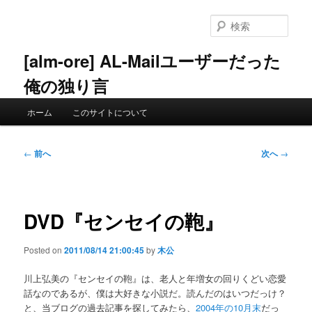
メ
イ
検
ン
索
コ
[alm-ore] AL-Mailユーザーだった
ン
俺の独り言
テ
ン
メ
ツ
ホーム
このサイトについて
イ
へ
ン
移
メ
投
動
←
前へ
次へ
→
ニ
稿
ュ
ナ
ー
ビ
ゲ
DVD『センセイの鞄』
ー
シ
Posted on
2011/08/14 21:00:45
by
木公
ョ
ン
川上弘美の『センセイの鞄』は、老人と年増女の回りくどい恋愛
話なのであるが、僕は大好きな小説だ。読んだのはいつだっけ？
と、当ブログの過去記事を探してみたら、
2004年の10月末
だっ