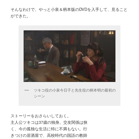
そんなわけで、やっと小泉＆柄本版のDVDを入手して、見ること
ができた。
ツキコ役の小泉今日子と先生役の柄本明の最初の
シーン
ストーリーをおさらいしておく。
主人公ツキコは37歳の独身。交友関係は狭
く、今の孤独な生活に特に不満もない。行
きつけの居酒屋で、高校時代の国語の教師