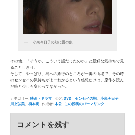
小泉今日子の頬に畳の痕
その他、「そうか、こういう話だったのか」と新鮮な気持ちで見
ることしきり。
そして、やっぱり、島への旅行のところが一番の山場で、その時
のセンセイの気持ちがよーわかるという感想だけは、原作を読ん
だ時と少しも変わってなかった。
カテゴリー:
映画・ドラマ
タグ:
DVD
、
センセイの鞄
、
小泉今日子
、
川上弘美
、
柄本明
作成者:
木公
この投稿のパーマリンク
コメントを残す