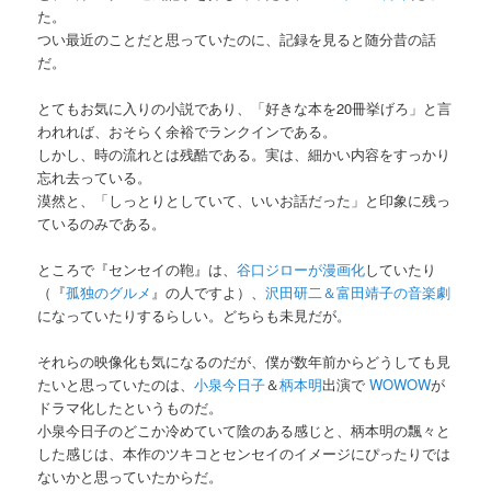
た。
つい最近のことだと思っていたのに、記録を見ると随分昔の話
だ。
とてもお気に入りの小説であり、「好きな本を20冊挙げろ」と言
われれば、おそらく余裕でランクインである。
しかし、時の流れとは残酷である。実は、細かい内容をすっかり
忘れ去っている。
漠然と、「しっとりとしていて、いいお話だった」と印象に残っ
ているのみである。
ところで『センセイの鞄』は、
谷口ジローが漫画化
していたり
（『
孤独のグルメ
』の人ですよ）、
沢田研二＆富田靖子の音楽劇
になっていたりするらしい。どちらも未見だが。
それらの映像化も気になるのだが、僕が数年前からどうしても見
たいと思っていたのは、
小泉今日子
＆
柄本明
出演で
WOWOW
が
ドラマ化したというものだ。
小泉今日子のどこか冷めていて陰のある感じと、柄本明の飄々と
した感じは、本作のツキコとセンセイのイメージにぴったりでは
ないかと思っていたからだ。