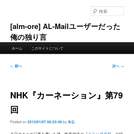
メ
イ
検
ン
索
コ
[alm-ore] AL-Mailユーザーだった
ン
俺の独り言
テ
ン
メ
ツ
ホーム
このサイトについて
イ
へ
ン
移
メ
投
動
←
前へ
次へ
→
ニ
稿
ュ
ナ
ー
ビ
ゲ
NHK『カーネーション』第79
ー
シ
回
ョ
ン
Posted on
2012/01/07 08:33:48
by
木公
今日のまとめ記事を書いた後、昨夜放送の『
タモリ倶楽部
』の録