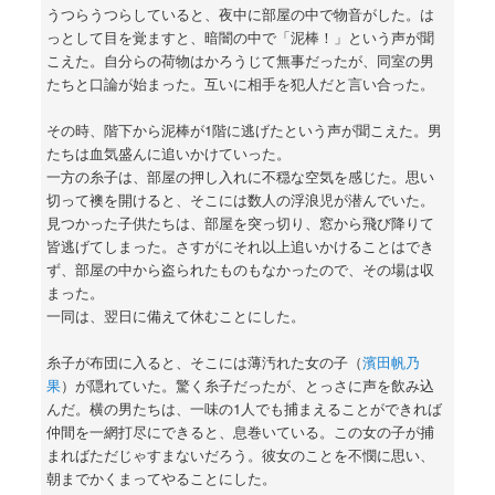
うつらうつらしていると、夜中に部屋の中で物音がした。は
っとして目を覚ますと、暗闇の中で「泥棒！」という声が聞
こえた。自分らの荷物はかろうじて無事だったが、同室の男
たちと口論が始まった。互いに相手を犯人だと言い合った。
その時、階下から泥棒が1階に逃げたという声が聞こえた。男
たちは血気盛んに追いかけていった。
一方の糸子は、部屋の押し入れに不穏な空気を感じた。思い
切って襖を開けると、そこには数人の浮浪児が潜んでいた。
見つかった子供たちは、部屋を突っ切り、窓から飛び降りて
皆逃げてしまった。さすがにそれ以上追いかけることはでき
ず、部屋の中から盗られたものもなかったので、その場は収
まった。
一同は、翌日に備えて休むことにした。
糸子が布団に入ると、そこには薄汚れた女の子（
濱田帆乃
果
）が隠れていた。驚く糸子だったが、とっさに声を飲み込
んだ。横の男たちは、一味の1人でも捕まえることができれば
仲間を一網打尽にできると、息巻いている。この女の子が捕
まればただじゃすまないだろう。彼女のことを不憫に思い、
朝までかくまってやることにした。