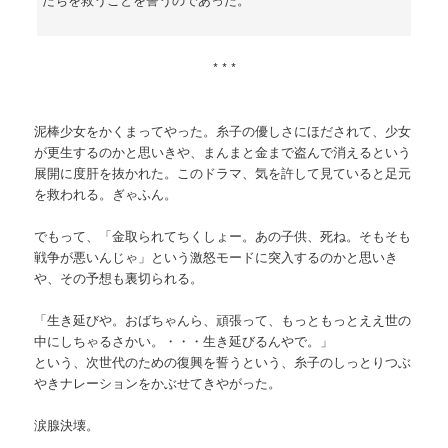
* * *
泥棒少女をかくまってやった。糸子の優しさにほだされて、少女
が更生するのかと思いきや、まんまと金まで盗んで消えるという
展開に度肝を抜かれた。このドラマ、気を許して見ていると足元
を救われる。ぎゃふん。
でもって、「金取られてちくしょー。あの子供、死ね。そもそも
戦争が悪いんじゃ」という激怒モードに突入するのかと思いき
や、その予想も裏切られる。
「生き延びや。おばちゃんら、頑張って、もっともっとええ世の
中にしちゃるさかい。・・・生き延びるんやで。」
という、次世代のための復興を誓うという、糸子のしっとりつぶ
やきナレーションをかぶせてきやがった。
涙腺決壊。