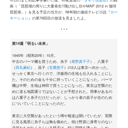
画（「琵琶湖の周りに大量発生!!飛び出し坊やMAP 2012 in 珈琲
琵琶湖」）を見る予定の当方が、NHK朝の連続テレビ小説『
カー
ネーション
』の第79回目の放送を見ましたよ。
* * *
第14週「明るい未来」
1945年（昭和20年）10月。
中古のパーマ機を買うため、糸子（
尾野真千子
）、八重子
（
田丸麻紀
）、昌子（
玄覺悠子
）の3人は東京へ向かった。
せっかく東京へ行くので、洋服用の生地も仕入れることにし
た。そのための金も十分に持っていくことになった。パーマ
機は中野、生地は神田で買うことになった。東京は空襲のた
めに道も地図通りではないことが予想された。用事があるの
は八重子と糸子だけだったが、しっかり者の昌子が念のため
についていくことになったのだ。
東京に大空襲があったという噂や報道は聞いていたが、実際
に見る風景に糸子らは胸を痛めた。焼け野原に身寄りのない
子供たちがたくさんいる様子は、特に同情を誘った。しか