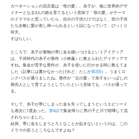
カーネーションの花言葉は「母の愛」。糸子が、後に世界的デザ
イナーとなる3人の娘を育てるという意味で「母の愛」がテーマ
のドラマかと思っていたら、自分の子供だけではなく、世の子供
たち全般に愛が差し伸べられるという話になっていて、びっくり
仰天。
すばらしい。
ところで、糸子が着物の帯に金を縫いつけるというアイディア
は、子供時代の糸子が善作（小林薫）に教えられたアイディアで
すね。集金が苦手な善作が、糸子を使いに行かせる時に教えてま
した（記事には書かなかったけれど、たしか
第2回
）。うまくロ
ングパスが通りましたね。善作が「父の愛」で糸子をいっぱしの
商売人として育てようとしていたという意味でも、パスが通って
る。
そして、糸子が帯にしまった金を失ってしまうというエピソード
も過去に1度あった。
第4話
で集金帰りに男の子と川で喧嘩して流
されちゃいました。
結局、帯に金をしまうとろくなことが起きないというのは、この
ドラマの笑うところなんですよね？