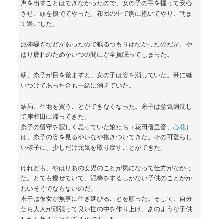
声を出すことはできなかったので、女の子の手を握って安心
させ、頭を撫でてやった。布団の中で胸に抱いてやり、朝ま
で過ごした。
泥棒騒ぎなどがあったので眠るつもりはなかったのだが、や
はり疲れのためかいつの間にか全員眠ってしまった。
朝、糸子が目を覚ますと、女の子は姿を消していた。帯に縫
いつけてあった金も一緒に消えていた。
結局、生地を買うことができなくなった。糸子は意気消沈し
て岸和田に帰ってきた。
糸子の留守を寂しく思っていた娘たち（花田優里音、
心花
）
は、糸子の姿を見るやいなや抱きついてきた。その可愛らし
い様子に、少しだけ元気を取り戻すことができた。
けれども、やはりあの女児のことが気になって仕方がなかっ
た。とても痩せていて、泥棒をするしかない子供のことがか
わいそうでならないのだ。
糸子は彼女が無事に生き延びることを願った。そして、自分
たち大人が頑張って良い世の中を作り上げ、あのような子供
たちを救うことを誓うのであった。