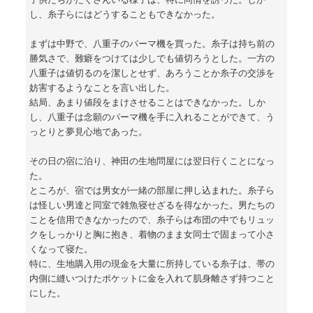
し、糸子らにはどうすることもできなかった。
まずは中野で、八重子のパーマ機を買った。糸子は持ち前の
勝気さで、難癖をつけては少しでも値切ろうとした。一方の
八重子は値切るのを潔しとせず、あろうことか糸子の交渉を
妨害するようなことを言い出した。
結局、あまり値段をまけさせることはできなかった。しか
し、八重子は念願のパーマ機を手に入れることができて、う
っとりと夢見心地であった。
その日の宿に泊り、神田の生地問屋には翌日行くことになっ
た。
ところが、宿では男女が一緒の部屋に押し込まれた。糸子ら
は怪しい男達と同室で雑魚寝せざるを得なかった。男たちの
ことを信用できなかったので、糸子らは布団の中でもリュッ
クをしっかりと胸に抱き、着物のまま女同士で固まって小さ
くなって寝た。
特に、生地購入用の現金を大量に所持している糸子は、帯の
内側に縫いつけたポケットに金を入れて肌身離さず持つこと
にした。