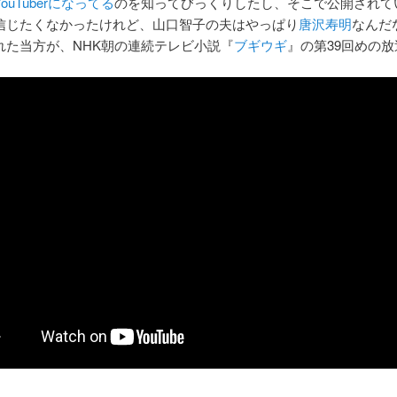
ouTuberになってる
のを知ってびっくりしたし、そこで公開されて
信じたくなかったけれど、山口智子の夫はやっぱり
唐沢寿明
なんだ
れた当方が、NHK朝の連続テレビ小説『
ブギウギ
』の第39回めの