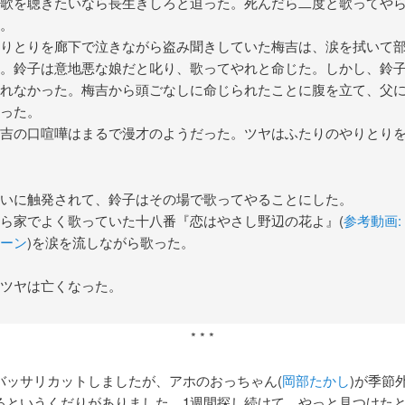
歌を聴きたいなら長生きしろと迫った。死んだら二度と歌ってや
。
りとりを廊下で泣きながら盗み聞きしていた梅吉は、涙を拭いて
。鈴子は意地悪な娘だと叱り、歌ってやれと命じた。しかし、鈴
れなかった。梅吉から頭ごなしに命じられたことに腹を立て、父
った。
吉の口喧嘩はまるで漫才のようだった。ツヤはふたりのやりとり
いに触発されて、鈴子はその場で歌ってやることにした。
ら家でよく歌っていた十八番『恋はやさし野辺の花よ』(
参考動画:
ーン
)を涙を流しながら歌った。
ツヤは亡くなった。
* * *
バッサリカットしましたが、アホのおっちゃん(
岡部たかし
)が季節
るというくだりがありました。1週間探し続けて、やっと見つけた