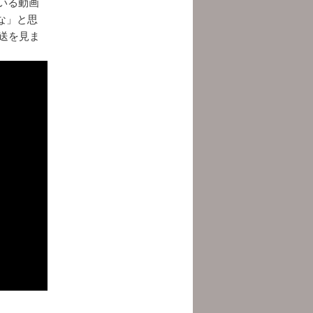
いる動画
な」と思
放送を見ま