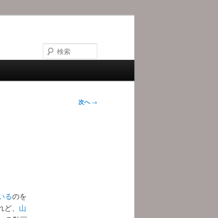
検
索
次へ
→
いる
のを
れど、
山