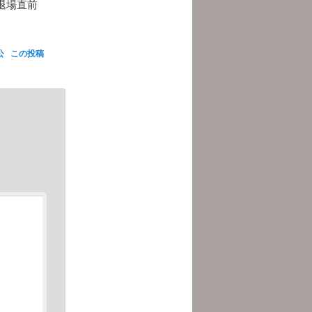
退場直前
公
この投稿