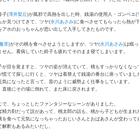
子(
澤井梨丘
)が風邪で高熱を出した時、銭湯の使用人・ゴンベエ(
らか見つけてきて、ツヤ(
水川あさみ
)に食べさせてもらったら熱が
をアホのおっちゃんが思い出して入手してきたものです。
趣里
)がその桃を食べさせようとしますが、ツヤ(
水川あさみ
)は眠
ません。看病していた鈴子も疲れてそのまま寝てしまいます。
子が目を覚ますと、ツヤの姿が消えていて、桃もすっかりなくなっ
が慌てて探しに行くと、ツヤは着替えて銭湯の番台に座っていまし
元気になったと言って、昔のように威勢よく仕事をしています。
、直後にその場に倒れて、また床に戻されます。
じで、ちょっとしたファンタジーなシーンがありました。
ば精力剤だって説があって、桃太郎の話も、桃から子どもが生まれ
桃を食べて元気になっちゃったおじいさんとおばあさんが交わって
て解釈もあるみたいだし。