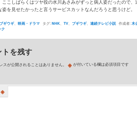
、ここしばらくはツヤ役の水川あさみがずっと病人姿だったので、
な姿を見せたかったと言うサービスカットなんだろうと思うけど。
ブギウギ
、
映画・ドラマ
タグ:
NHK
、
TV
、
ブギウギ
、
連続テレビ小説
作成者:
木
ンク
ントを残す
※
レスが公開されることはありません。
が付いている欄は必須項目です
※