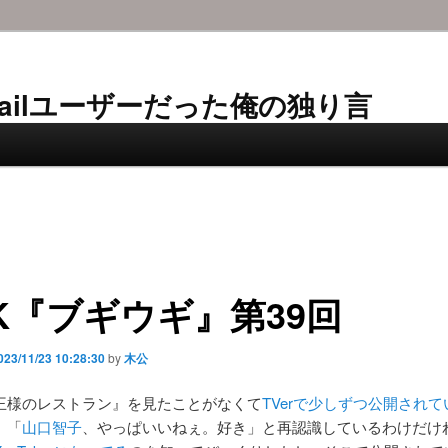
AL-Mailユーザーだった俺の独り言
K『ブギウギ』第39回
023/11/23 10:28:30
by
木公
王様のレストラン』を見たことがなくて
TVerで少しずつ公開されて
、「
山口智子
、やっぱいいねぇ。好き」と再認識しているわけだけ