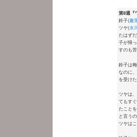
第8週『
鈴子(
趣
ツヤ(
水
たはずだ
子が帰っ
すのも苦
鈴子は梅
なのに、
を受けた
ツヤは、
てもすぐ
たことを
と言うの
ツヤはこ