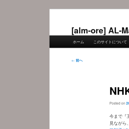
メ
イ
ン
[alm-ore] 
コ
メ
ン
ホーム
このサイトについて
イ
テ
ン
ン
メ
投
ツ
←
前へ
ニ
稿
へ
ュ
ナ
移
ー
ビ
動
NH
ゲ
ー
シ
Posted on
2
ョ
ン
今まで『
見ながら