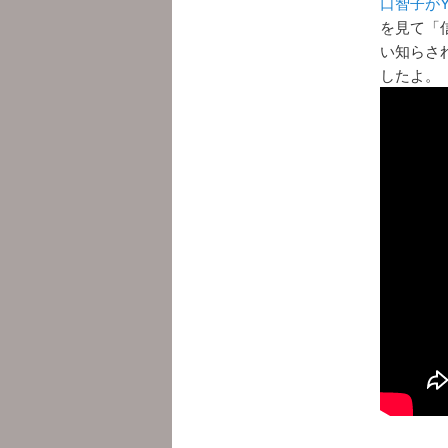
口智子がY
を見て「
い知らさ
したよ。