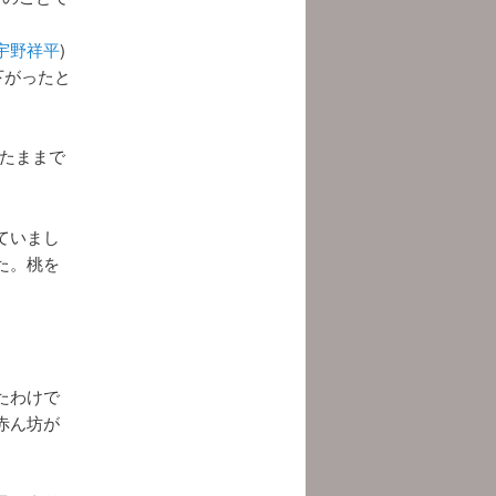
宇野祥平
)
下がったと
ったままで
ていまし
た。桃を
たわけで
赤ん坊が