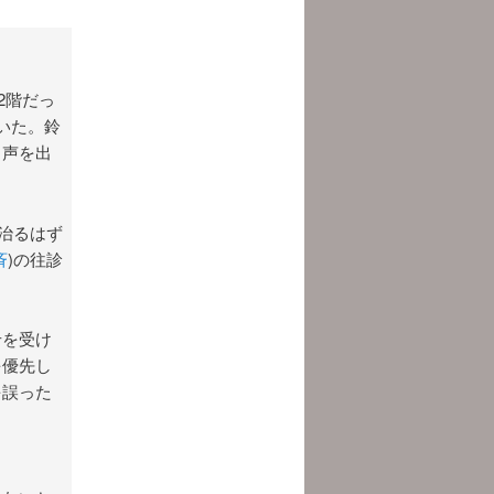
2階だっ
いた。鈴
、声を出
治るはず
斉
)の往診
せを受け
を優先し
を誤った