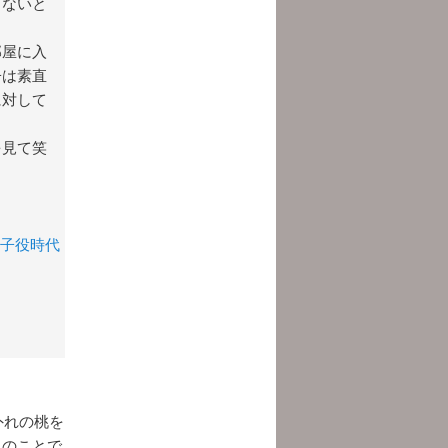
らないと
部屋に入
子は素直
に対して
を見て笑
 子役時代
外れの桃を
とのことで