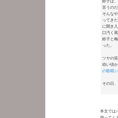
鈴子は、
言うのだ
そんなや
ってきた
に聞き入
口汚く罵
鈴子と梅
った。
ツヤの笑
幼い頃か
の歌唱シ
その日、
本文では
持ってく