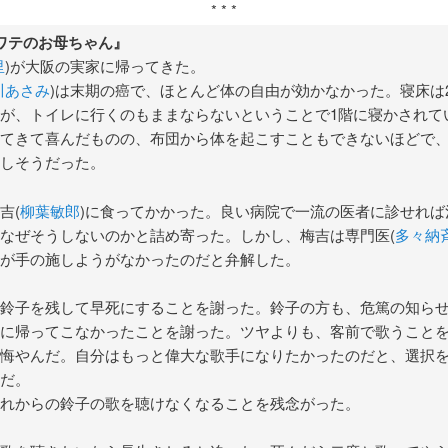
* * *
ワテのお母ちゃん』
里
)が大阪の実家に帰ってきた。
川あさみ
)は末期の癌で、ほとんど体の自由が効かなかった。寝床は
が、トイレに行くのもままならないということで1階に寝かされて
てきて喜んだものの、布団から体を起こすこともできないほどで
しそうだった。
吉(
柳葉敏郎
)に食ってかかった。良い病院で一流の医者に診せれば
なぜそうしないのかと詰め寄った。しかし、梅吉は専門医(
多々納
が手の施しようがなかったのだと弁解した。
鈴子を残して早死にすることを謝った。鈴子の方も、危篤の知ら
に帰ってこなかったことを謝った。ツヤよりも、客前で歌うこと
悔やんだ。自分はもっと偉大な歌手になりたかったのだと、選択
だ。
れからの鈴子の歌を聴けなくなることを残念がった。