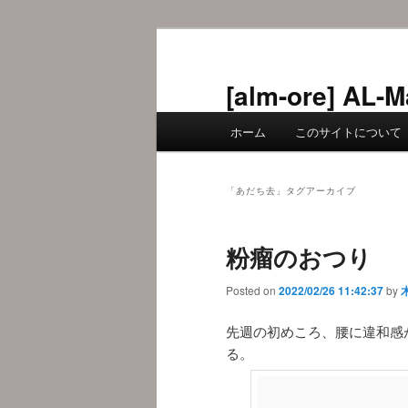
メ
サ
イ
ブ
ン
コ
[alm-ore] 
コ
ン
メ
ン
テ
ホーム
このサイトについて
イ
テ
ン
ン
ン
ツ
メ
ツ
へ
「
あだち去
」タグアーカイブ
ニ
へ
移
ュ
移
動
粉瘤のおつり
ー
動
Posted on
2022/02/26 11:42:37
by
先週の初めころ、腰に違和感
る。