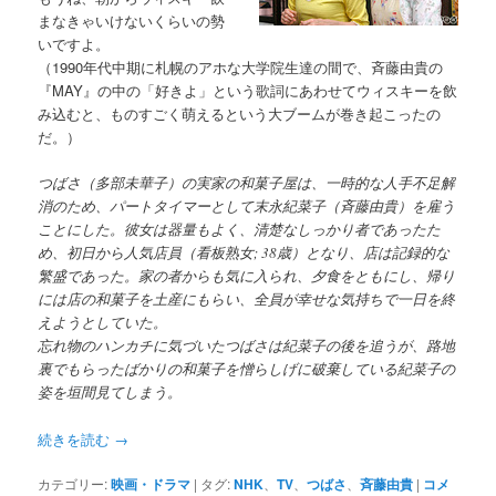
まなきゃいけないくらいの勢
いですよ。
（1990年代中期に札幌のアホな大学院生達の間で、斉藤由貴の
『MAY』の中の「好きよ」という歌詞にあわせてウィスキーを飲
み込むと、ものすごく萌えるという大ブームが巻き起こったの
だ。）
つばさ（多部未華子）の実家の和菓子屋は、一時的な人手不足解
消のため、パートタイマーとして末永紀菜子（斉藤由貴）を雇う
ことにした。彼女は器量もよく、清楚なしっかり者であったた
め、初日から人気店員（看板熟女; 38歳）となり、店は記録的な
繁盛であった。家の者からも気に入られ、夕食をともにし、帰り
には店の和菓子を土産にもらい、全員が幸せな気持ちで一日を終
えようとしていた。
忘れ物のハンカチに気づいたつばさは紀菜子の後を追うが、路地
裏でもらったばかりの和菓子を憎らしげに破棄している紀菜子の
姿を垣間見てしまう。
続きを読む
→
カテゴリー:
映画・ドラマ
|
タグ:
NHK
、
TV
、
つばさ
、
斉藤由貴
|
コメ