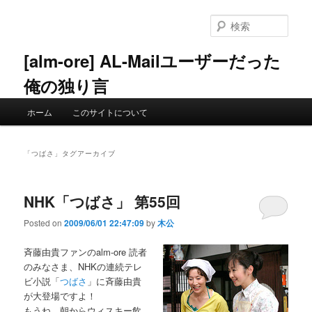
メ
サ
イ
ブ
検
ン
コ
索
コ
ン
[alm-ore] AL-Mailユーザーだった
ン
テ
俺の独り言
テ
ン
ン
ツ
メ
ツ
へ
ホーム
このサイトについて
イ
へ
移
ン
移
動
メ
動
「
つばさ
」タグアーカイブ
ニ
ュ
ー
NHK「つばさ」 第55回
Posted on
2009/06/01 22:47:09
by
木公
斉藤由貴ファンのalm-ore 読者
のみなさま、NHKの連続テレ
ビ小説「
つばさ
」に斉藤由貴
が大登場ですよ！
もうね、朝からウィスキー飲