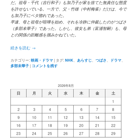
だ。祖母・千代（吉行和子）も加乃子が家を捨てた無責任な態度
を許せないでいる。一方で、父・竹雄（中村梅雀）だけは、今で
も加乃子にベタ惚れであった。
早速、母と祖母が喧嘩を始め、それを冷静に仲裁したのがつばさ
（多部未華子）であった。しかし、彼女も弟（富浦智嗣）も、母
との関係の距離感を掴みかねていた。
続きを読む
→
カテゴリー:
映画・ドラマ
|
タグ:
NHK
、
あらすじ
、
つばさ
、
ドラマ
、
多部未華子
|
コメントを残す
2026年8月
日
月
火
水
木
金
土
1
2
3
4
5
6
7
8
9
10
11
12
13
14
15
16
17
18
19
20
21
22
23
24
25
26
27
28
29