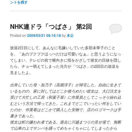
ントを残す
NHK連ドラ「つばさ」 第2回
Posted on
2009/03/31 08:16:18
by
木公
放送2日目にして、あんなに毛嫌いしていた多部未華子のこと
を、「あのプクプクほっぺだけは可愛いなぁ」と思うようになっ
てしまい、テレビの前で横向きに指をかざして彼女の目線を隠し
たら、チョー萌えてしまった当方が「つばさ」の2回目の放送を
見ましたよ。
出奔していた母・加乃子（高畑淳子）が帰宅した。自由に生きて
いるものの、家に対してはどこか後ろめたい彼女は、大口注文を
受けて大忙しの工房（和菓子屋）に作業員としてこっそり紛れ込
むという方法で帰ってきた。これまでどこでいったい何をしてい
たのか、作業着はどこかで購入した安物で、店のロゴマークは手
書きであった。
彼女は町の嫌われ者である。過去に川越まつりの見せ場で、無断
で山車の上でサンバを踊ってめちゃくちゃにしてしまったから