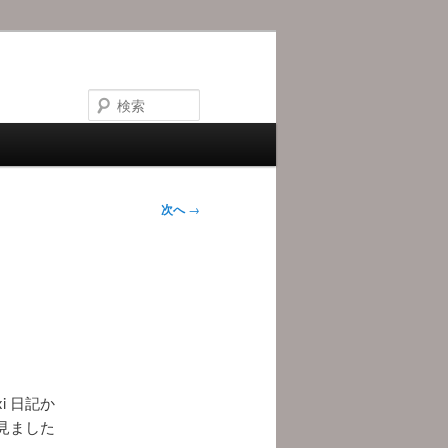
検
索
次へ
→
i 日記か
見ました