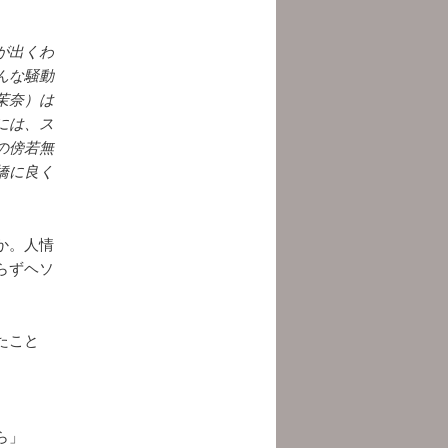
が出くわ
んな騒動
茉奈）は
には、ス
の傍若無
橋に良く
か。人情
らずヘソ
たこと
ら」