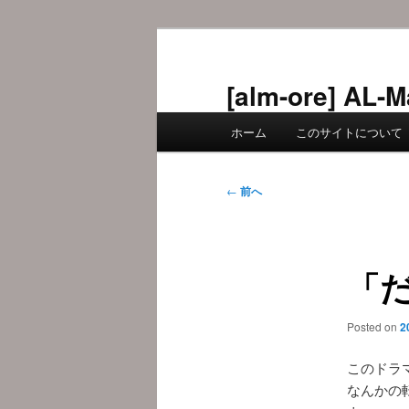
メ
イ
ン
[alm-ore] 
コ
メ
ン
ホーム
このサイトについて
イ
テ
ン
ン
メ
投
ツ
←
前へ
ニ
稿
へ
ュ
ナ
移
ー
ビ
動
「だ
ゲ
ー
シ
Posted on
2
ョ
ン
このドラ
なんかの