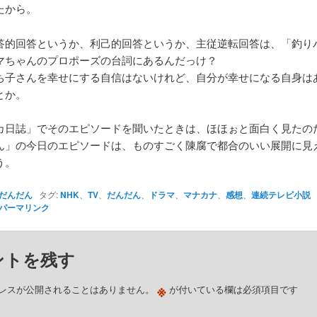
たから。
答的回答というか、利己的回答というか、主従逆転回答は、「釣り
マちゃんのプロポーズの台詞にあるんだっけ？
ち子さんを幸せにする自信はないけれど、自分が幸せになる自身は
とか。
カ日誌」でそのエピソードを聞いたときは、ほほぉと面白く見たの
ん」の今日のエピソードは、ものすごく陳腐で都合のいい展開に見
う。
だんだん
タグ:
NHK
、
TV
、
だんだん
、
ドラマ
、
マナカナ
、
感想
、
連続テレビ小説
パーマリンク
ントを残す
※
レスが公開されることはありません。
が付いている欄は必須項目です