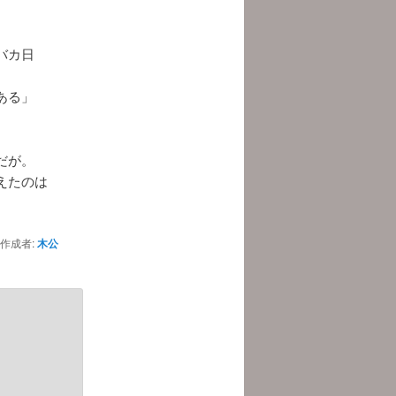
バカ日
ある」
だが。
えたのは
作成者:
木公