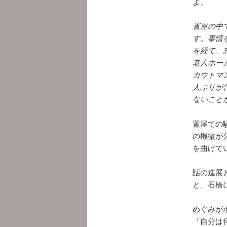
よ。
置屋の中
す。事情
を経て、
老人ホー
カウトマ
人ぶりが
ないこと
置屋での
の機微が
を曲げて
話の進展
と、石橋
めぐみが
「自分は