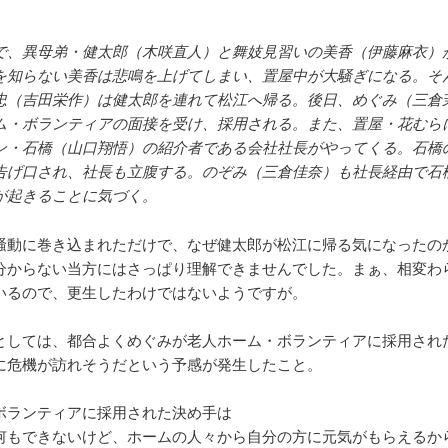
で、異母弟・健太郎（木咲直人）と舞妓見習いの美香（伊藤麻衣）
を知らない美香は悲鳴を上げてしまい、置屋中が大騒ぎになる。そ
忠（吉田栄作）は健太郎を連れて松江へ帰る。後日、めぐみ（三倉
ム・ボランティアの面接を受け、採用される。また、置屋・花むら
ン・石橋（山口翔悟）の紹介者である会社社長がやってくる。石橋
告げ口され、社長も立腹する。のぞみ（三倉佳奈）も社長経由で石
が起きることに気づく。
騒動に巻き込まれただけで、なぜ健太郎が松江に帰る気になったの
分からない当方にはさっぱり理解できませんでした。まぁ、相変わ
いるので、更生したわけではないようですが。
としては、都合よくめぐみが老人ホーム・ボランティアに採用され
に危機が訪れそうだという予感が発生したこと。
ボランティアに採用された決め手は
何もできないけど、ホームの人々から自分の方に元気がもらえるか