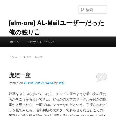
メ
サ
イ
ブ
検
ン
コ
索
コ
ン
[alm-ore] AL-Mailユーザーだった
ン
テ
俺の独り言
テ
ン
ン
ツ
メ
ツ
へ
ホーム
このサイトについて
イ
へ
移
ン
移
動
メ
動
「
ショー
」タグアーカイブ
ニ
ュ
ー
虎姫一座
3
Posted on
2011/10/12 22:14:54
by
木公
浅草をぶらぶら歩いていたら、チンドン屋のような若い女の子た
ちが向こうから歩いてきた。どっかの大学のサークルか何かの戯
事かと思ったら、一応プロのショーなのだという。手渡されたビ
ラを見てみたら、昭和初期の大スターであらせられるところの、
笠置シズ子と榎本健一の曲を演奏するレビュー・ショーなのだと