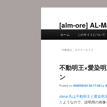
メ
サ
イ
ブ
ン
コ
[alm-ore] 
コ
ン
メ
ン
テ
ホーム
このサイトについて
イ
テ
ン
ン
ン
ツ
メ
ツ
へ
「
不動明王
」タグアーカイブ
ニ
へ
移
ュ
移
動
不動明王×愛染明
ー
動
ン
Posted on
2009/06/24 20:17:58
by
sterai 氏は不動明王と愛
た
ようなので、説明用の画像