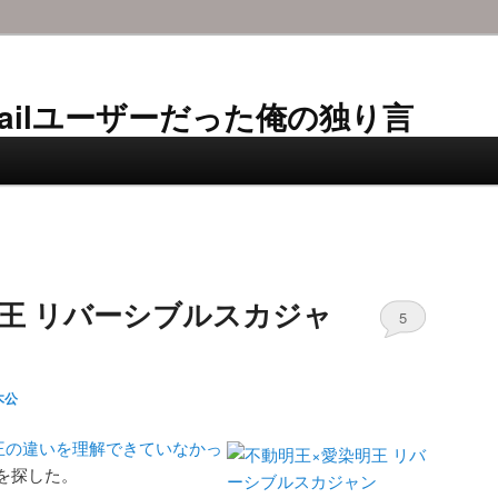
AL-Mailユーザーだった俺の独り言
王 リバーシブルスカジャ
5
木公
染明王の違いを理解できていなかっ
を探した。