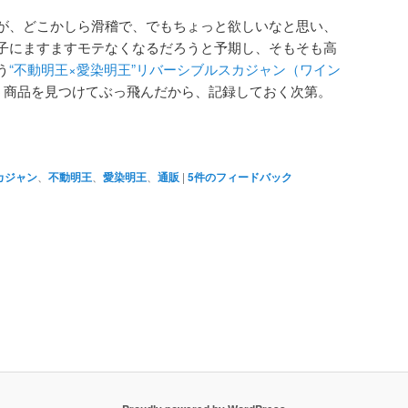
が、どこかしら滑稽で、でもちょっと欲しいなと思い、
子にますますモテなくなるだろうと予期し、そもそも高
う
“不動明王×愛染明王”リバーシブルスカジャン（ワイン
う商品を見つけてぶっ飛んだから、記録しておく次第。
カジャン
、
不動明王
、
愛染明王
、
通販
|
5
件のフィードバック