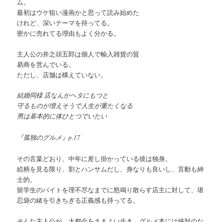
ム。
最初はウケ狙い漫画かと思って読み始めた
けれど、深いテーマを持ってる。
密かに売れてる理由もよく分かる。
主人公の井之頭五郎は個人で輸入雑貨の貿
易商を営んでいる。
ただし、店舗は構えていない。
結婚同様 店なんかヘタにもつと
守るものが増えそうで人生が重たくなる
男は基本的に体ひとつでいたい
『孤独のグルメ』p.17
その言葉どおり、中年に差し掛かっている彼は独身。
絵柄を見る限り、割とハンサムだし、身なりも良いし、言動も紳
士的。
留学生のバイトを理不尽なまでに怒鳴り散らす店主に対して、堪
忍袋の緒を引きちぎる正義感も持ってる。
そんな主人公が、大都会をさまよい歩き、グルメ本には絶対のな