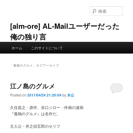
メ
サ
イ
ブ
検
ン
コ
索
コ
ン
[alm-ore] AL-Mailユーザーだった
ン
テ
俺の独り言
テ
ン
ン
ツ
メ
ツ
へ
ホーム
このサイトについて
イ
へ
移
ン
移
動
メ
動
「
孤独のグルメ
」タグアーカイブ
ニ
ュ
ー
江ノ島のグルメ
Posted on
2011/04/24 21:20:04
by
木公
久住昌之・原作、谷口ジロー・作画の漫画
『孤独のグルメ』は名作だ。
主人公・井之頭五郎のセリフ