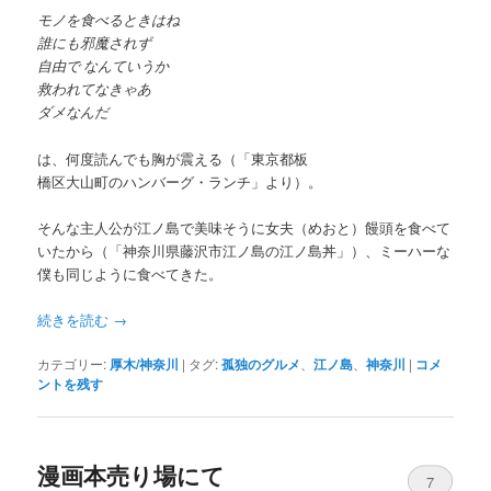
モノを食べるときはね
誰にも邪魔されず
自由で なんていうか
救われてなきゃあ
ダメなんだ
は、何度読んでも胸が震える（「東京都板
橋区大山町のハンバーグ・ランチ」より）。
そんな主人公が江ノ島で美味そうに女夫（めおと）饅頭を食べて
いたから（「神奈川県藤沢市江ノ島の江ノ島丼」）、ミーハーな
僕も同じように食べてきた。
続きを読む
→
カテゴリー:
厚木/神奈川
|
タグ:
孤独のグルメ
、
江ノ島
、
神奈川
|
コメ
ントを残す
漫画本売り場にて
7