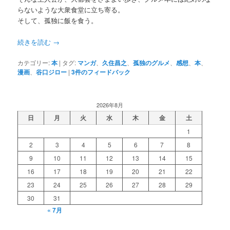
らないような大衆食堂に立ち寄る。
そして、孤独に飯を食う。
続きを読む
→
カテゴリー:
本
|
タグ:
マンガ
、
久住昌之
、
孤独のグルメ
、
感想
、
本
、
漫画
、
谷口ジロー
|
3
件のフィードバック
2026年8月
日
月
火
水
木
金
土
1
2
3
4
5
6
7
8
9
10
11
12
13
14
15
16
17
18
19
20
21
22
23
24
25
26
27
28
29
30
31
« 7月