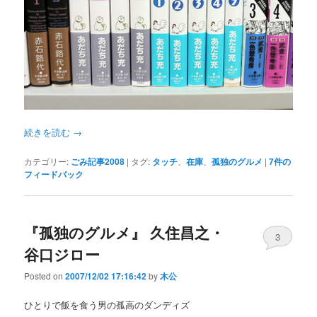
続きを読む
→
カテゴリー:
ごみ記事2008
|
タグ:
タッチ
、
在庫
、
孤独のグルメ
|
7
件の
フィードバック
『孤独のグルメ』 久住昌之・
3
谷口ジロー
Posted on
2007/12/02 17:16:42
by
木公
ひとりで飯を食う男の孤高のダンディズ