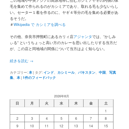
この地域や中央アジアの高原地帯に住むカシミアヤギの内側の体
毛を集めて作られるのがカシミアであり、取れる毛も少ないらし
い。セーター１着を作るのに、ヤギ４等分の毛を集める必要があ
るそうだ。
＃
Wikipedia で カシミアを調べる
その他、奈良市押熊町にあるカリィ店
アジャンタ
では、”かしみ
ぃる” というちょっと高い方のカレーを思い出したりする当方だ
が、この店と同地域の関係について当方はよく知らない。
続きを読む
→
カテゴリー:
本
|
タグ:
インド
、
カシミール
、
パキスタン
、
中国
、
写真
集
、
本
|
1
件のフィードバック
2026年8月
日
月
火
水
木
金
土
1
2
3
4
5
6
7
8
9
10
11
12
13
14
15