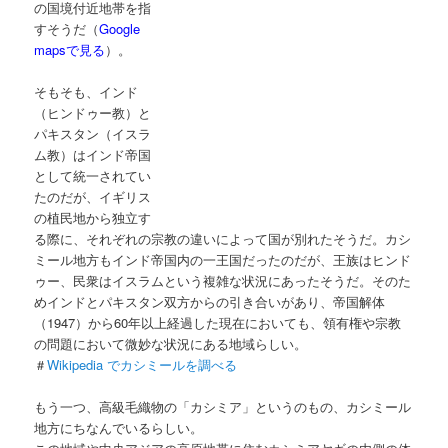
の国境付近地帯を指
すそうだ（
Google
mapsで見る
）。
そもそも、インド
（ヒンドゥー教）と
パキスタン（イスラ
ム教）はインド帝国
として統一されてい
たのだが、イギリス
の植民地から独立す
る際に、それぞれの宗教の違いによって国が別れたそうだ。カシ
ミール地方もインド帝国内の一王国だったのだが、王族はヒンド
ゥー、民衆はイスラムという複雑な状況にあったそうだ。そのた
めインドとパキスタン双方からの引き合いがあり、帝国解体
（1947）から60年以上経過した現在においても、領有権や宗教
の問題において微妙な状況にある地域らしい。
＃
Wikipedia でカシミールを調べる
もう一つ、高級毛織物の「カシミア」というのもの、カシミール
地方にちなんでいるらしい。