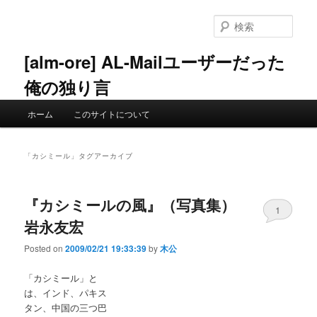
メ
サ
イ
ブ
検
ン
コ
索
コ
ン
[alm-ore] AL-Mailユーザーだった
ン
テ
俺の独り言
テ
ン
ン
ツ
メ
ツ
へ
ホーム
このサイトについて
イ
へ
移
ン
移
動
メ
動
「
カシミール
」タグアーカイブ
ニ
ュ
ー
『カシミールの風』（写真集）
1
岩永友宏
Posted on
2009/02/21 19:33:39
by
木公
「カシミール」と
は、インド、パキス
タン、中国の三つ巴