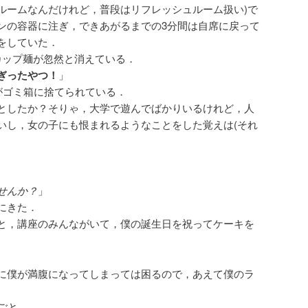
ルームなんだけれど，普段はリフレッシュルーム扱い)で
ンの容器に注ぎ，できあがるまでの3分間は自席に戻って
をしていた．
カップ麺が忽然と消えている．
ぎったやつ！
」
がゴミ箱に捨てられている．
としたか？そりゃ，大学で遊んでばかりいるけれど，人
いし，女の子にも恨まれるようなことをした覚えは(それ
せんか？
」
にきた．
と，講座のみんながいて，僕の誕生日を祝ってケーキを
に僕が満腹になってしまっては困るので，あえて僕のラ
ごと．