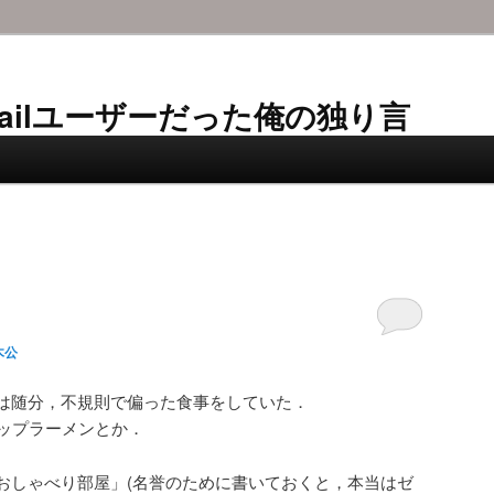
AL-Mailユーザーだった俺の独り言
木公
は随分，不規則で偏った食事をしていた．
カップラーメンとか．
おしゃべり部屋」(名誉のために書いておくと，本当はゼ