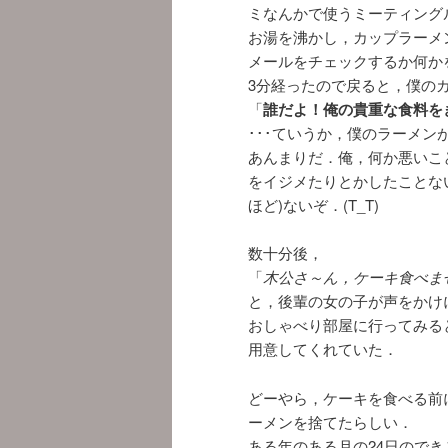
ミなんかで使うミーティング
お湯を沸かし，カップラーメ
メールをチェックするか何か
3分経ったので戻ると，僕の
「
誰だよ！俺の貴重な食料を
･･･ていうか，僕のラーメン
あんまりだ．俺，何か悪いこ
をイジメたりとかしたことな
ほど)ないぞ．(T_T)
数十分後，
「
木公さ～ん，ケーキ食べま
と，後輩の女の子が声をかけ
おしゃべり部屋に行ってみる
用意してくれていた．
どーやら，ケーキを食べる前
ーメンを捨てたらしい．
ある年のある月の24日のでき