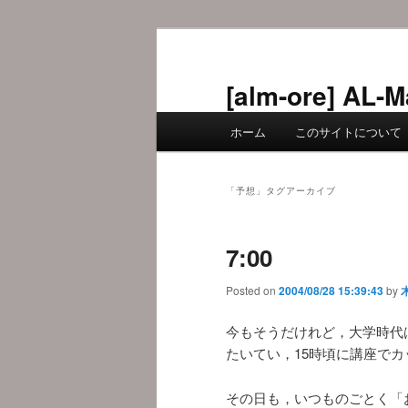
メ
サ
イ
ブ
ン
コ
[alm-ore] 
コ
ン
メ
ン
テ
ホーム
このサイトについて
イ
テ
ン
ン
ン
ツ
メ
ツ
へ
「
予想
」タグアーカイブ
ニ
へ
移
ュ
移
動
7:00
ー
動
Posted on
2004/08/28 15:39:43
by
今もそうだけれど，大学時代
たいてい，15時頃に講座で
その日も，いつものごとく「