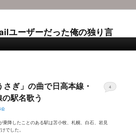
AL-Mailユーザーだった俺の独り言
うさぎ」の曲で日高本線・
4
線の駅名歌う
木公
が乗降したことのある駅は苫小牧、札幌、白石、岩見
だけでした。