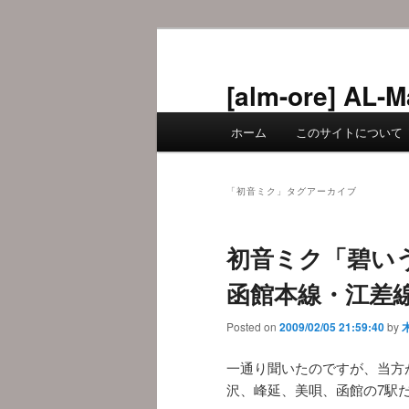
メ
サ
イ
ブ
ン
コ
[alm-ore] 
コ
ン
メ
ン
テ
ホーム
このサイトについて
イ
テ
ン
ン
ン
ツ
メ
ツ
へ
「
初音ミク
」タグアーカイブ
ニ
へ
移
ュ
移
動
初音ミク「碧い
ー
動
函館本線・江差
Posted on
2009/02/05 21:59:40
by
一通り聞いたのですが、当方
沢、峰延、美唄、函館の7駅